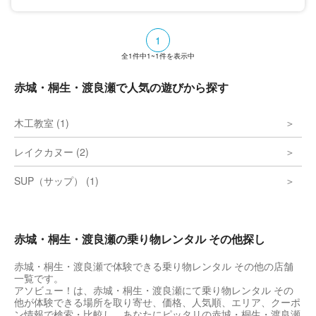
新緑や紅葉など季節の風景を楽しむことがで
きる。乗り降り自由の一日フリーきっぷでレ
トロな雰囲気の駅を訪れるのも旅の楽しみ方
1
の一つ。トロッコ列車の運行日は公式HPで
要チェック。
全
1
件中
1~1
件を表示中
赤城・桐生・渡良瀬で人気の遊びから探す
木工教室 (1)
レイクカヌー (2)
SUP（サップ） (1)
赤城・桐生・渡良瀬の乗り物レンタル その他探し
赤城・桐生・渡良瀬で体験できる乗り物レンタル その他の店舗
一覧です。
アソビュー！は、赤城・桐生・渡良瀬にて乗り物レンタル その
他が体験できる場所を取り寄せ、価格、人気順、エリア、クーポ
ン情報で検索・比較し、あなたにピッタリの赤城・桐生・渡良瀬