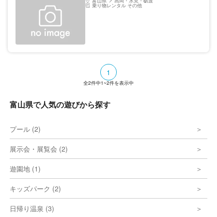
富山県
高岡・氷見・砺波
乗り物レンタル その他
1
全
2
件中
1~2
件を表示中
富山県で人気の遊びから探す
プール (2)
展示会・展覧会 (2)
遊園地 (1)
キッズパーク (2)
日帰り温泉 (3)