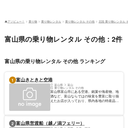
アソビュー！
乗り物
乗り物レンタル
乗り物レンタル その他
北陸 乗り物レンタル 
富山県の乗り物レンタル その他：2件
富山県の乗り物レンタル その他 ランキング
富山きときと空港
1
富山県
富山
乗り物レンタル その他
富山県富山市にある空港。銘菓や海産物、地
酒など、富山ならではの味覚を豊富に取り揃
えたお店が入っており、県内各地の特産品や
名産品を購入することができる。レストラン
やカフェもあり、ゆったり食事を楽しむこと
も可能。展望デッキからは飛行機を間近に体
感することができ、立山連峰を大パノラマで
富山県営渡船（越ノ潟フェリー）
2
見渡せる。