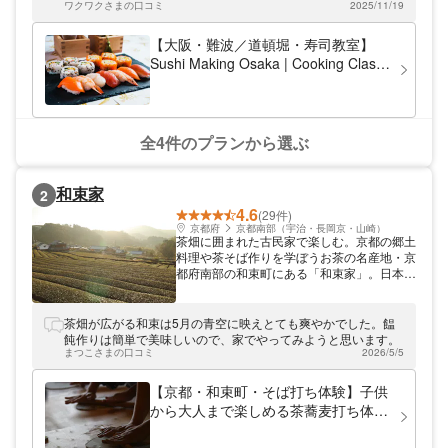
of the Best Things to Do」を受賞しました。
ワクワクさまの口コミ
2025/11/19
ました。
TripAdviserの世界のグルメ11位、アジアの
アクティビティで25位を獲得しています。
【大阪・難波／道頓堀・寿司教室】
Sushi Making Osaka | Cooking Class
in Japan
全4件のプランから選ぶ
和束家
2
4.6
(29件)
京都府
京都南部（宇治・長岡京・山崎）
茶畑に囲まれた古民家で楽しむ。京都の郷土
料理や茶そば作りを学ぼうお茶の名産地・京
都府南部の和束町にある「和束家」。日本遺
産「石寺の茶畑」から徒歩約3分の古民家
で、京うどんや京野菜天ぷらなどの郷土料理
作りをご体験頂けます。和束茶を使用した味
茶畑が広がる和束は5月の青空に映えとても爽やかでした。饂
わい深い茶そば打ちもおすすめ。「和束高
飩作りは簡単で美味しいので、家でやってみようと思います。
橋」バス停から徒歩約3分。緑広がる茶畑の
まつこさまの口コミ
2026/5/5
絶景を訪ねがてら、産地ならではのアクティ
ビティをご満喫ください。
【京都・和束町・そば打ち体験】子供
から大人まで楽しめる茶蕎麦打ち体験
（団体様大歓迎・200名様まで対応可