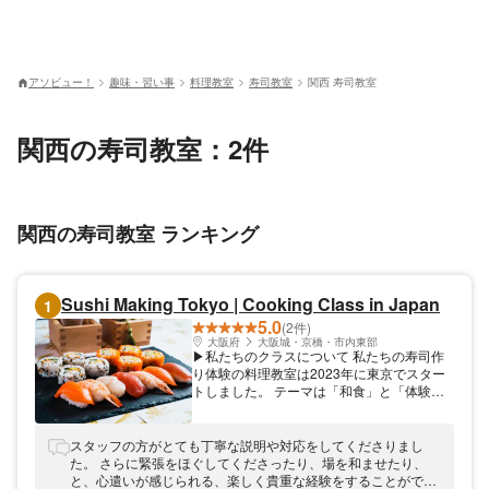
アソビュー！
趣味・習い事
料理教室
寿司教室
関西 寿司教室
関西の寿司教室：2件
関西の寿司教室 ランキング
Sushi Making Tokyo | Cooking Class in Japan
1
5.0
(2件)
大阪府
大阪城・京橋・市内東部
▶︎私たちのクラスについて 私たちの寿司作
り体験の料理教室は2023年に東京でスター
トしました。 テーマは「和食」と「体験」
です。 世界中の人と、日本の食文化とお寿
司作りを一緒に楽しみたいという思いでスタ
ートしました！ ▶︎TripAdviser実績 私たち
スタッフの方がとても丁寧な説明や対応をしてくださりまし
は、TripAdvisorでTOP1％のアクティビティ
た。 さらに緊張をほぐしてくださったり、場を和ませたり、
が受賞する「Travelers’ Choice Awards Best
と、心遣いが感じられる、楽しく貴重な経験をすることができ