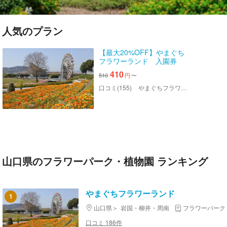
人気のプラン
【最大20%OFF】やまぐち
フラワーランド 入園券
410
510
円
〜
口コミ(155)
やまぐちフラワーランド
山口県のフラワーパーク・植物園 ランキング
やまぐちフラワーランド
1
山口県
岩国・柳井・周南
フラワーパーク
口コミ 186件