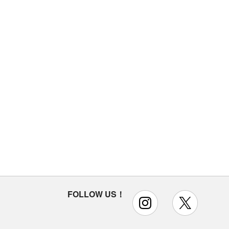
FOLLOW US！
instagram
x