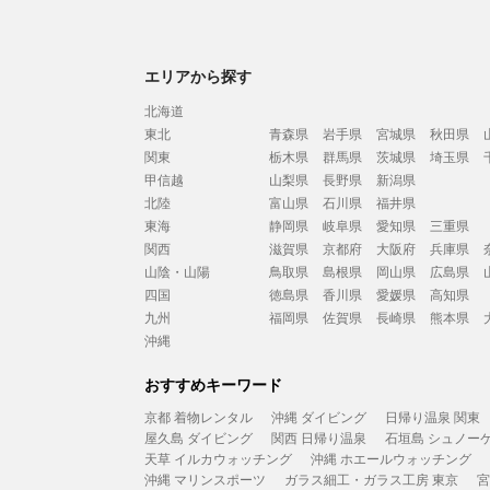
エリアから探す
北海道
東北
青森県
岩手県
宮城県
秋田県
関東
栃木県
群馬県
茨城県
埼玉県
甲信越
山梨県
長野県
新潟県
北陸
富山県
石川県
福井県
東海
静岡県
岐阜県
愛知県
三重県
関西
滋賀県
京都府
大阪府
兵庫県
山陰・山陽
鳥取県
島根県
岡山県
広島県
四国
徳島県
香川県
愛媛県
高知県
九州
福岡県
佐賀県
長崎県
熊本県
沖縄
おすすめキーワード
京都 着物レンタル
沖縄 ダイビング
日帰り温泉 関東
屋久島 ダイビング
関西 日帰り温泉
石垣島 シュノー
天草 イルカウォッチング
沖縄 ホエールウォッチング
沖縄 マリンスポーツ
ガラス細工・ガラス工房 東京
宮