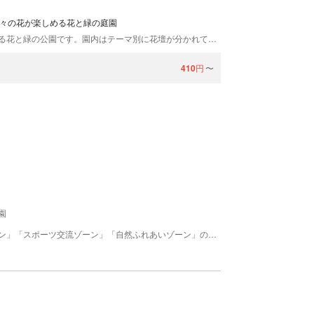
折々の花が楽しめる花と緑の庭園
「やまぐちフラワーランド」は、山口県柳井市にある花と緑の公園です。園内はテーマ別に花壇が分かれており、季節ごとに約100品種12万本の花が咲き誇ります。直径15.5ｍの花車「花くるりん」は、四季折々の花をのせた24個のゴンドラが回転するフラワーランドのシンボル。園内のどこからでも見ることができ、記念撮影スポットにも最適です。
410
円
〜
園
山口県山口市にある総合研修施設。「セミナーゾーン」「スポーツ交流ゾーン」「自然ふれあいゾーン」の3つのエリアから構成され、それぞれに様々な施設が充実している。「セミナーゾーン」には、講堂や研究棟などの学習施設が集約され、「スポーツ交流ゾーン」には体育館や運動広場などの施設がある。「自然ふれあいゾーン」には、植物園や果樹園、野鳥観察園や水中生物飼育池などがあり、自由研究などに最適なスポット。