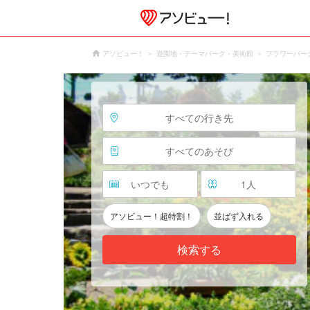
アソビュー！
遊園地・テーマパーク・美術館
フラワーパー
すべての行き先
すべてのあそび
いつでも
1
人
アソビュー！超特割！
並ばず入れる
検索する