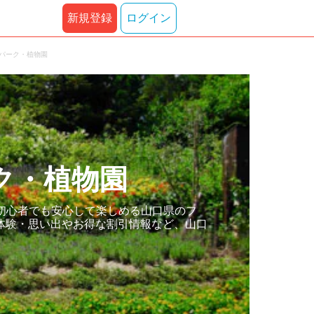
新規登録
ログイン
ーパーク・植物園
ク・植物園
初心者でも安心して楽しめる山口県のフ
体験・思い出やお得な割引情報など、山口