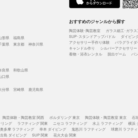
おすすめのジャンルから探す
陶芸体験･陶芸教室
ガラス細工･ガラス
SUP･スタンドアップパドル
ダイビン
山形県
福島県
アクセサリー手作り体験
パラグライダ
千葉県
東京都
神奈川県
キャンドル作り
シルバーアクセサリー
着物・浴衣レンタル
脱出ゲーム
バ
奈良県
和歌山県
山口県
大分県
宮崎県
鹿児島県
陶芸体験・陶芸教室 関西
ボルダリング 東京
陶芸体験・陶芸教室 東京
石
ケリング
ラフティング 関東
ニセコ ラフティング
水上 ラフティング
横浜
奥多摩 ラフティング
串本 ダイビング
鬼怒川 ラフティング
球磨川 ラフテ
古島 ダイビング
SUP 関東
花火大会 関東