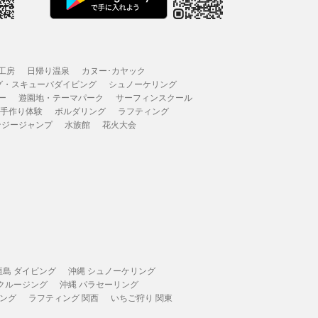
工房
日帰り温泉
カヌー･カヤック
グ・スキューバダイビング
シュノーケリング
ー
遊園地・テーマパーク
サーフィンスクール
 手作り体験
ボルダリング
ラフティング
ンジージャンプ
水族館
花火大会
垣島 ダイビング
沖縄 シュノーケリング
 クルージング
沖縄 パラセーリング
ィング
ラフティング 関西
いちご狩り 関東