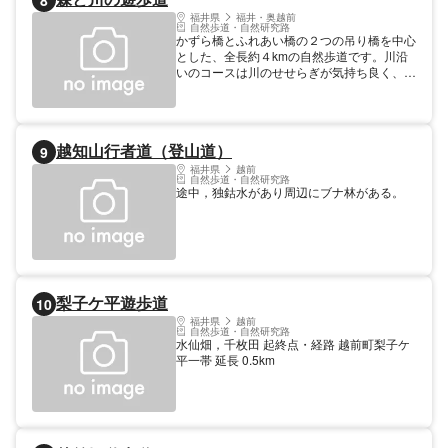
8
福井県
福井・奥越前
自然歩道・自然研究路
かずら橋とふれあい橋の２つの吊り橋を中心
とした、全長約４kmの自然歩道です。川沿
いのコースは川のせせらぎが気持ち良く、夏
になると子どもたちで賑わう川遊びのスポッ
トです。森の小径をぬけるコースでは、虫取
りや野草摘み、森林浴を楽しむことができま
す。（川遊びの際は、お子様から目を離さな
越知山行者道（登山道）
9
いようご注意ください）
福井県
越前
自然歩道・自然研究路
途中，独鈷水があり周辺にブナ林がある。
梨子ケ平遊歩道
10
福井県
越前
自然歩道・自然研究路
水仙畑，千枚田 起終点・経路 越前町梨子ケ
平一帯 延長 0.5km