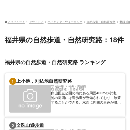
アソビュー！
アウトドア
ハイキング・ウォーキング
自然歩道・自然研究路
北陸 
福井県の自然歩道・自然研究路：18件
福井県の自然歩道・自然研究路 ランキング
上小池，刈込池自然研究路
1
福井県
福井・奥越前
自然歩道・自然研究路
白山国立公園の南にある周囲400mの小池。
池の周囲には遊歩道が整備されており，散策
することができる。水面に周囲の景色が映
り、特に紅葉の時期は景観が素晴らしい。
文殊山遊歩道
2