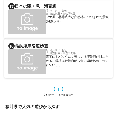
日本の森・滝・渚百選
17
福井県
若狭
自然歩道・自然研究路
ブナ原生林等広大な自然林につつまれた景観
(自然歩道)
高浜海岸渚遊歩道
18
福井県
若狭
自然歩道・自然研究路
青葉山をバックに，美しい海岸景観が眺めら
れる。環境省近畿自然歩道の認定路線に含ま
れている。
1
全
18
件中
1~18
件を表示中
福井県で人気の遊びから探す