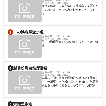
福井県
福井・奥越前
自然歩道・自然研究路
泰澄大師が山頂大文殊に文殊菩薩を安置した
といわれ古くから知恵を授かる山として有
名。
二の浜海岸遊歩道
3
福井県
三国・あわら
自然歩道・自然研究路
美しい海岸景観を眺めながら歩くことができ
る。
越前松島自然探勝路
4
福井県
三国・あわら
自然歩道・自然研究路
東尋坊と同じ柱状節理の岩が織り成す景観の
中、一風変わった岩が点在するほか、散策路
を辿ると小島に渡ることができたり洞穴を覗
くこともできます。越前松島水族館や宿泊施
設が隣接し、家族連れや遠足でにぎわう観光
地となっています。
荒磯遊歩道
5