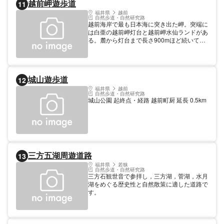
越前岬遊歩道
11
福井県
越前
自然歩道・自然研究路
越前海岸で最も日本海に突き出た岬。突端に
は白亜の越前岬灯台と越前岬水仙ランドがあ
る。麓から灯台まで長さ900mほど続いてい
るのが越前岬遊歩道。途中に展望台がある
が，天候がいい時は東尋坊から敦賀半島まで
望める。歩道沿いには越前水仙が植えられて
おり，冬にはきれいな花を咲かせる。 起終
城山遊歩道
12
点・経路 越前町・越前岬灯台登口～血ケ平
延長 1.5km
福井県
越前
自然歩道・自然研究路
城山公園 起終点・経路 越前町厨 延長 0.5km
三方五湖周遊道路
13
福井県
若狭
自然歩道・自然研究路
三方石観世音で参拝し，三方湖，菅湖，水月
湖をめぐる歴史性と自然散策に適した道路で
す。