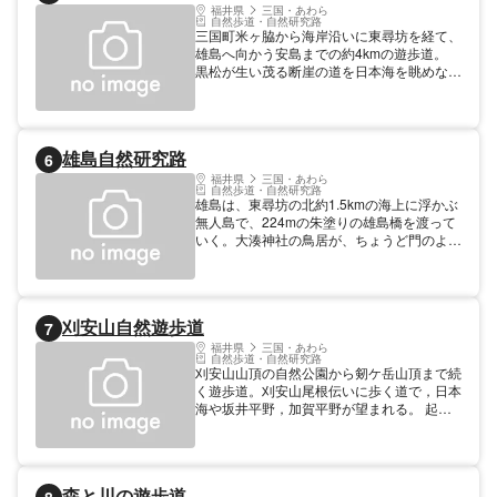
福井県
三国・あわら
自然歩道・自然研究路
三国町米ヶ脇から海岸沿いに東尋坊を経て、
雄島へ向かう安島までの約4kmの遊歩道。
黒松が生い茂る断崖の道を日本海を眺めなが
ら歩く、別名「文学の散歩道」とも言われ、
途中に高見順の文学碑など多くの文人詩人の
句碑がある。
雄島自然研究路
6
福井県
三国・あわら
自然歩道・自然研究路
雄島は、東尋坊の北約1.5kmの海上に浮かぶ
無人島で、224mの朱塗りの雄島橋を渡って
いく。大湊神社の鳥居が、ちょうど門のよう
に島の入口にあり、鳥居をくぐって階段を上
ると島内一周の遊歩道がある。島内には、タ
ブノキやヤブニッケイなど学術的にも貴重な
植物群が見られ、散策を楽しむ若者や家族連
刈安山自然遊歩道
7
れでにぎわう。
福井県
三国・あわら
自然歩道・自然研究路
刈安山山頂の自然公園から剱ケ岳山頂まで続
く遊歩道。刈安山尾根伝いに歩く道で，日本
海や坂井平野，加賀平野が望まれる。 起終
点・経路 あわら市・刈安山～剱ケ岳山頂 延
長 4km
森と川の遊歩道