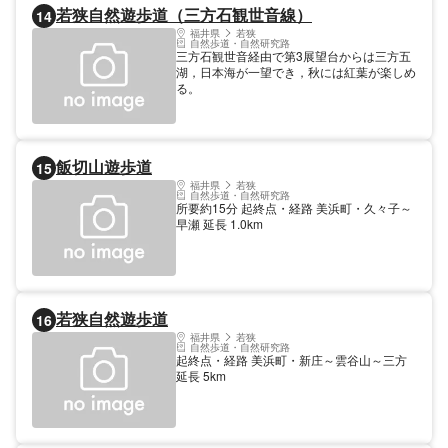
若狭自然遊歩道（三方石観世音線）
14
福井県
若狭
自然歩道・自然研究路
三方石観世音経由で第3展望台からは三方五
湖，日本海が一望でき，秋には紅葉が楽しめ
る。
飯切山遊歩道
15
福井県
若狭
自然歩道・自然研究路
所要約15分 起終点・経路 美浜町・久々子～
早瀬 延長 1.0km
若狭自然遊歩道
16
福井県
若狭
自然歩道・自然研究路
起終点・経路 美浜町・新庄～雲谷山～三方
延長 5km