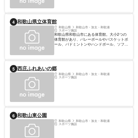
やヨガのプログラムが行われているスタジオ
やボルダリングなどの施設を完備。スクール
やプログラムも充実。ベビーから中高生向
け、育成コースや選手コースも含めた子ども
和歌山県立体育館
4
スクールのほか、大人会員もあり、幅広い年
齢層の方が利用している。サウナやマッサー
和歌山県
和歌山市・加太・和歌浦
スポーツ施設
ジプールもあるため、身体を動かした後のリ
和歌山県和歌山市にある体育館。大小2つの
フレッシュに使うことができる。
体育館があり、バレーボールやバスケットボ
ール、バドミントンやハンドボール、ソフト
テニスや卓球など、様々なスポーツを楽しめ
る。更衣室やシャワー室、会議室などもあ
り、スポーツだけでなく多目的に利用でき
る。
西庄ふれあいの郷
5
和歌山県
和歌山市・加太・和歌浦
スポーツ施設
和歌山東公園
6
和歌山県
和歌山市・加太・和歌浦
スポーツ施設