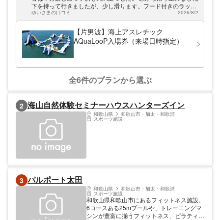
味わえないスリルと達成感が体験できます！
下を持って行きましたが、少し滑ります。フード付きのラッシ
ライフジャケット着用なので、泳ぎが苦手な
ゆいさまの口コミ
2026/8/2
ュガードはフード隠してと仰っていました。子供が最後、使い
方やお子さまも安心。 家族・カップル・友
たい遊具が混んでて使えなくて消化不良だったようなので、ど
人グループで、全員が本気になれる夏のアク
うしてもやりたいものは先にやっておいた方が良いかも。一通
【片男波】海上アスレチック
ティビティです！ 【こんな方におすすめ】
りは何とか回れるぐらいの混み具合、遊具量だと思います。
AQuaLooP入場券（来場日時指定）
・お子様と一緒に本気で遊びたい方 ・いつ
もと違うアクティブな遊びをしたい方 ・夏
の思い出を全力でつくりたい方 ・我こそは
体力自慢！という方 ・映えを求める方
全6件のプランから選ぶ
海山自然体験セミナーハウスハンターズイン
2
和歌山県
和歌山市・加太・和歌浦
スポーツ施設
パルポート太田
3
和歌山県
和歌山市・加太・和歌浦
スポーツ施設
和歌山県和歌山市にあるフィットネス施設。
6コースある25mプールや、トレーニングマ
シンが豊富に揃うフィットネス、ピラティス