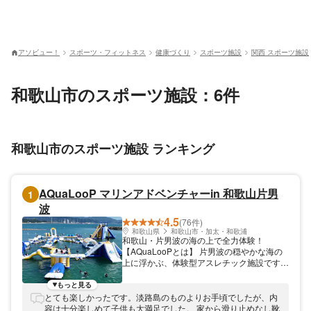
アソビュー！
スポーツ・フィットネス
健康づくり
スポーツ施設
関西 スポーツ施設
和歌山市のスポーツ施設：6件
和歌山市のスポーツ施設 ランキング
AQuaLooP マリンアドベンチャーin 和歌山片男
1
波
4.5
(76件)
和歌山県
和歌山市・加太・和歌浦
和歌山・片男波の海の上で全力体験！
【AQuaLooPとは】 片男波の穏やかな海の
上に浮かぶ、体験型アスレチック施設です。
多種多様なアトラクションが並ぶコースを、
水しぶきを浴びながら攻略していく爽快感が
もっと見る
魅力！ 飛んで、滑って、海におっこちて、
とても楽しかったです。淡路島のものよりお手頃でしたが、内
それでも先へ進む——！ 日常ではなかなか
容は十分楽しめて子供も大満足でした。 家から滑り止めなし靴