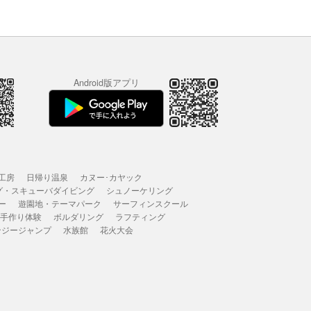
Android版アプリ
工房
日帰り温泉
カヌー･カヤック
グ・スキューバダイビング
シュノーケリング
ー
遊園地・テーマパーク
サーフィンスクール
 手作り体験
ボルダリング
ラフティング
ンジージャンプ
水族館
花火大会