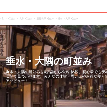
・食
町並み
九州 町並み
鹿児島県 町並み
垂水・大隅 町並み
垂水・大隅の町並み
垂水・大隅の町並みを0店舗から検索･比較。初心者でも安
安値で見つかります。みんなの体験・思い出やお得な割引
アソビュー！