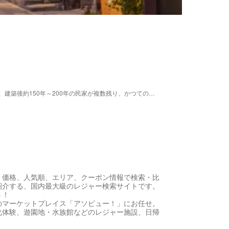
薩摩藩が置いた麓は、肝付町役場がある東側にあり、建築後約150年～200年の民家が複数残り、かつての栄華をしのばせる武家屋敷跡などの歴史的景観が今なお残っている。 一方で野町（町人居住の町場）は、昔の街並みが残存している唯一のところである。半商半農の家が各戸、間口が三間、奥行自由で約８０戸が並んでいた。間口三間のうち一間は土間で、裏庭まで通っていて、人や馬が通れるように造られている。
、価格、人気順、エリア、クーポン情報で検索・比
紹介する、国内最大級のレジャー検索サイトです。
う！
のマーケットプレイス「アソビュー！」にお任せ。
化体験、遊園地・水族館などのレジャー施設、日帰