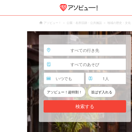
アソビュー！
公園・名所旧跡・公共施設
地域の歴史・文化
すべての行き先
すべてのあそび
いつでも
1
人
アソビュー！超特割！
並ばず入れる
検索する