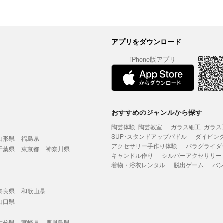
アプリをダウンロード
iPhone版アプリ
おすすめのジャンルから探す
陶芸体験･陶芸教室
ガラス細工･ガラス
SUP･スタンドアップパドル
ダイビン
山形県
福島県
アクセサリー手作り体験
パラグライダ
千葉県
東京都
神奈川県
キャンドル作り
シルバーアクセサリー
着物・浴衣レンタル
脱出ゲーム
バ
奈良県
和歌山県
山口県
大分県
宮崎県
鹿児島県