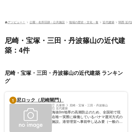
アソビュー！
公園・名所旧跡・公共施設
地域の歴史・文化・食
近代建築
関西 近代
尼崎・宝塚・三田・丹波篠山の近代建
築：4件
尼崎・宝塚・三田・丹波篠山の近代建築 ランキン
グ
尼ロック（尼崎閘門）
1
兵庫県
尼崎・宝塚・三田・丹波篠山
近代建築
海抜0m地帯の高潮防止のため、全国初で現
在唯一実際に稼働しているパナマ運河方式の
施設。港管理室へ事前申し込み要（一般の方
の施設内見学は不可）。 公開 (月火水木金)
10:00～16:00 休業 (日土) 祝日