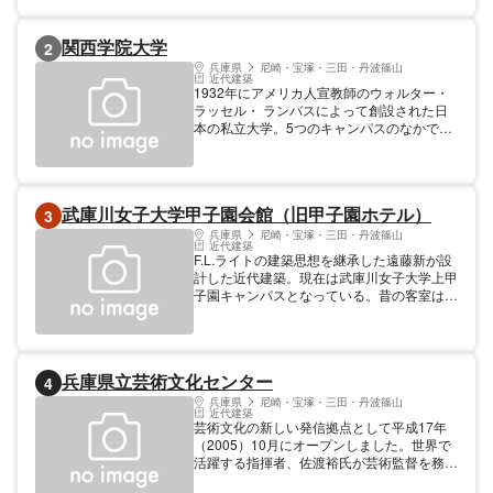
関西学院大学
2
兵庫県
尼崎・宝塚・三田・丹波篠山
近代建築
1932年にアメリカ人宣教師のウォルター・
ラッセル・ ランバスによって創設された日
本の私立大学。5つのキャンパスのなかでも
最も古い歴史を持つ西宮上ヶ原キャンパスに
は、国の登録有形文化財である時計台など、
スパニッシュ・ミッション・スタイルの近代
洋風建築物が西宮市の貴重な建物として現存
武庫川女子大学甲子園会館（旧甲子園ホテル）
3
している。北米の大学と強い連携があり、キ
リスト教主義に基づきながら語学留学・国際
兵庫県
尼崎・宝塚・三田・丹波篠山
近代建築
交流に重点を置いているのが特徴的な学校で
F.L.ライトの建築思想を継承した遠藤新が設
ある。
計した近代建築。現在は武庫川女子大学上甲
子園キャンパスとなっている。昔の客室は教
室に変わっているが、外観はオリジナル状態
に修復されている。事前に予約すれば見学可
能。
兵庫県立芸術文化センター
4
兵庫県
尼崎・宝塚・三田・丹波篠山
近代建築
芸術文化の新しい発信拠点として平成17年
（2005）10月にオープンしました。世界で
活躍する指揮者、佐渡裕氏が芸術監督を務
め、大（2001席）・中（800席）・小（417