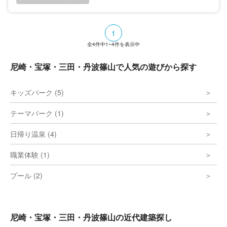
席）の三つのホールでは、コンサート、オペ
ラ、バレエ、演劇など、様々な舞台芸術が展
開されています。
1
全
4
件中
1~4
件を表示中
尼崎・宝塚・三田・丹波篠山で人気の遊びから探す
キッズパーク (5)
テーマパーク (1)
日帰り温泉 (4)
職業体験 (1)
プール (2)
尼崎・宝塚・三田・丹波篠山の近代建築探し