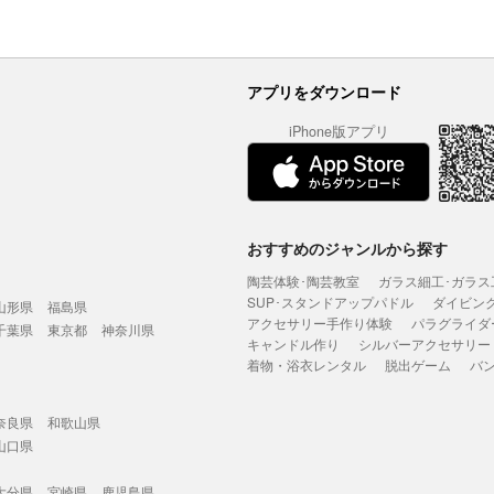
アプリをダウンロード
iPhone版アプリ
おすすめのジャンルから探す
陶芸体験･陶芸教室
ガラス細工･ガラス
SUP･スタンドアップパドル
ダイビン
山形県
福島県
アクセサリー手作り体験
パラグライダ
千葉県
東京都
神奈川県
キャンドル作り
シルバーアクセサリー
着物・浴衣レンタル
脱出ゲーム
バ
奈良県
和歌山県
山口県
大分県
宮崎県
鹿児島県