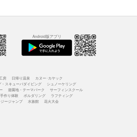
Android版アプリ
工房
日帰り温泉
カヌー･カヤック
グ・スキューバダイビング
シュノーケリング
ー
遊園地・テーマパーク
サーフィンスクール
 手作り体験
ボルダリング
ラフティング
ンジージャンプ
水族館
花火大会