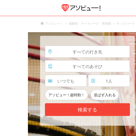
アソビュー！
遊園地・テーマパーク・美術館
キッズパーク
すべての行き先
すべてのあそび
いつでも
1
人
アソビュー！超特割！
並ばず入れる
検索する