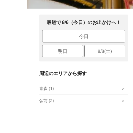
最短で 8/6（今日）のお出かけへ！
今日
明日
8/8(土)
周辺のエリアから探す
青森 (1)
弘前 (2)