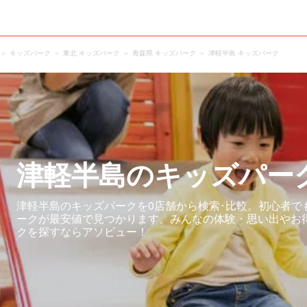
キッズパーク
東北 キッズパーク
青森県 キッズパーク
津軽半島 キッズパーク
津軽半島のキッズパー
津軽半島のキッズパークを0店舗から検索･比較。初心者で
ークが最安値で見つかります。みんなの体験・思い出やお
クを探すならアソビュー！