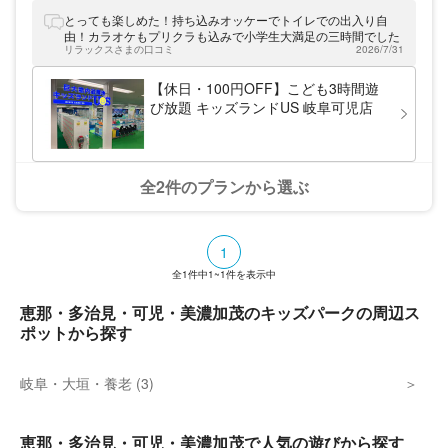
とっても楽しめた！持ち込みオッケーでトイレでの出入り自
由！カラオケもプリクラも込みで小学生大満足の三時間でした
リラックスさまの口コミ
2026/7/31
【休日・100円OFF】こども3時間遊
び放題 キッズランドUS 岐阜可児店
全2件のプランから選ぶ
1
全
1
件中
1~1
件を表示中
恵那・多治見・可児・美濃加茂のキッズパークの周辺ス
ポットから探す
岐阜・大垣・養老 (3)
恵那・多治見・可児・美濃加茂で人気の遊びから探す