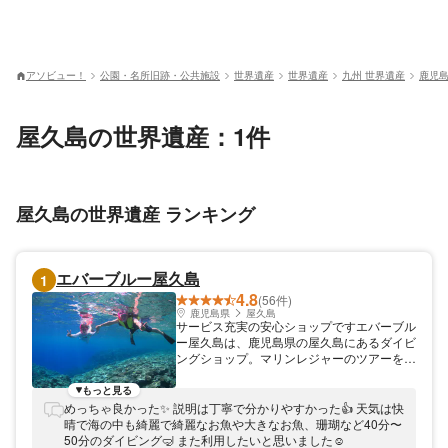
アソビュー！
公園・名所旧跡・公共施設
世界遺産
世界遺産
九州 世界遺産
鹿児島
屋久島の世界遺産：1件
屋久島の世界遺産 ランキング
エバーブルー屋久島
1
4.8
(56件)
鹿児島県
屋久島
サービス充実の安心ショップですエバーブル
ー屋久島は、鹿児島県の屋久島にあるダイビ
ングショップ。マリンレジャーのツアーを開
催しております。お客さまのペースで、楽し
くツアーを楽しめます。ショップはアメニテ
もっと見る
ィなどのサービスも充実！
めっちゃ良かった✨ 説明は丁寧で分かりやすかった👍 天気は快
晴で海の中も綺麗で綺麗なお魚や大きなお魚、珊瑚など40分〜
50分のダイビング🤿 また利用したいと思いました☺️