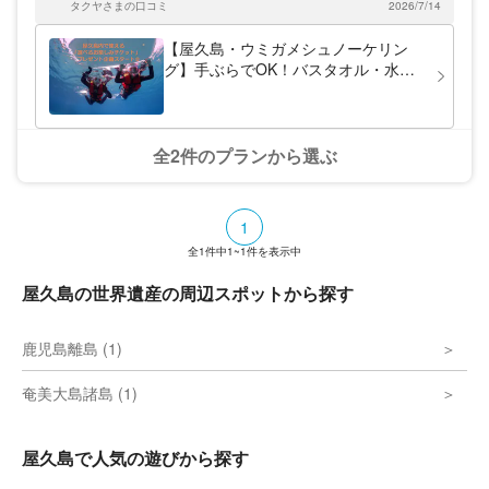
タクヤさまの口コミ
2026/7/14
【屋久島・ウミガメシュノーケリン
グ】手ぶらでOK！バスタオル・水着
も無料貸出有り！ウミガメ探し☆到着
日・離島日にもほど良いアクティビテ
ィ♪初心者OK・お1人参加・ファミリ
ー・仲間・社員旅行に☆
全2件のプランから選ぶ
1
全
1
件中
1~1
件を表示中
屋久島の世界遺産の周辺スポットから探す
鹿児島離島 (1)
奄美大島諸島 (1)
屋久島で人気の遊びから探す