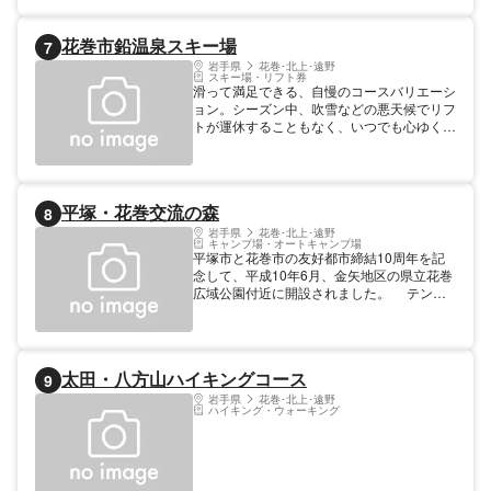
する」といって「イギリス海岸」と名付けま
した。平成18年7月28日付で、国指定名勝
花巻市鉛温泉スキー場
7
「イーハトーブ風景地」の一つに指定されて
います。 ここ十数年は、河川管理が進んだ
岩手県
花巻･北上･遠野
スキー場・リフト券
ために、川の水位が下がった時にしか泥岩層
滑って満足できる、自慢のコースバリエーシ
が見られなくなりました。 【規模】延
ョン。シーズン中、吹雪などの悪天候でリフ
長/100m
トが運休することもなく、いつでも心ゆくま
でお楽しみいただけるので、ファミリーにも
最適。
平塚・花巻交流の森
8
岩手県
花巻･北上･遠野
キャンプ場・オートキャンプ場
平塚市と花巻市の友好都市締結10周年を記
念して、平成10年6月、金矢地区の県立花巻
広域公園付近に開設されました。 テント
サイトや給水・炊事施設を備えたキャンプ場
が整備されているほか、森の中にはたくさん
の種類の樹木が植樹されており、森林浴や自
然探索ができる遊歩道や水辺もあります。
太田・八方山ハイキングコース
9
【料金】利用料無料 ※申し込み必須
岩手県
花巻･北上･遠野
ハイキング・ウォーキング