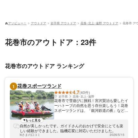
アソビュー！
アウトドア
岩手県 アウトドア
花巻･北上･遠野 アウトドア
花巻市 ア
花巻市のアウトドア：23件
花巻市のアウトドア ランキング
花巻スポーツランド
1
4.7
(40件)
岩手県
花巻･北上･遠野
花巻市で雪遊びに挑戦！宮沢賢治も愛したイ
ーハトーブの自然を思う存分楽しもう！花巻
スポーツランドは、「銀河鉄道の夜」などで
知られる宮沢賢治の故郷、岩手県花巻市にあ
るアウトドア体験施設です。春夏秋冬思いっ
もっと見る
きり楽しめるよう、春や夏にはラフティング
自然が美しかったです。ガイドさんのおかげで安全にとても楽
やカヌーを、冬には雪遊びをご用意していま
しい経験ができました。臨機応変に対応いただけました。
す。中でも冬ならではの遊びが大人気！「あ
kiさまの口コミ
2026/5/15