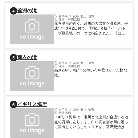
釜淵の滝
4
岩手県
花巻･北上･遠野
運河・河川景観
花巻温泉の近く。台川の大岩盤を滑る滝。平
成17年3月2日付で、国指定名勝「イーハト
ーブ風景地」の一つに指定された。 【規
模】落差/8m
薄衣の滝
5
岩手県
花巻･北上･遠野
運河・河川景観
高さ20ｍ、幅7ｍの薄い布を垂れかけた様な
滝。
イギリス海岸
6
岩手県
花巻･北上･遠野
特殊地形
イギリス海岸は、瀬川と北上川が合流する地
点の西岸にあります。白い泥岩層が川に沿っ
て露出しているこのエリアを、宮沢賢治はド
ーバー海峡の白亜の壁を連想して「イギリス
あたりの白亜の海岸を歩いているような気が