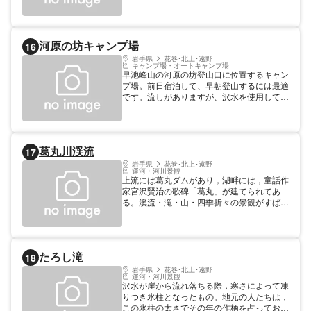
ァイヤー、秋の紅葉がりなど、春から秋にか
けて楽しめます。 【料金】100円 1人
河原の坊キャンプ場
16
岩手県
花巻･北上･遠野
キャンプ場・オートキャンプ場
早池峰山の河原の坊登山口に位置するキャン
プ場。前日宿泊して、早朝登山するには最適
です。流しがありますが、沢水を使用してい
るため、沸かすなどしてご利用ください。飲
料水はそばの河原の坊総合休憩所にありま
す。 営業 通年 テントサイト30サイト
葛丸川渓流
17
岩手県
花巻･北上･遠野
運河・河川景観
上流には葛丸ダムがあり，湖畔には，童話作
家宮沢賢治の歌碑「葛丸」が建てられてあ
る。溪流・滝・山・四季折々の景観がすばら
しい。
たろし滝
18
岩手県
花巻･北上･遠野
運河・河川景観
沢水が崖から流れ落ちる際，寒さによって凍
りつき氷柱となったもの。地元の人たちは，
この氷柱の太さでその年の作柄を占ってお