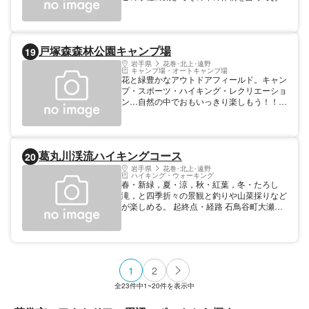
り，毎年２月11日に測定が行われている。
【規模】高さ/13m,太さ/数m
戸塚森森林公園キャンプ場
19
岩手県
花巻･北上･遠野
キャンプ場・オートキャンプ場
花と緑豊かなアウトドアフィールド。キャン
プ・スポーツ・ハイキング・レクリエーショ
ン…自然の中でおもいっきり楽しもう！！
【料金】 【施設使用料】キャンプ用テント
（5人用）200円／バンガロー1棟（4～5人
用）市内の方 1,500円、市外の方 2,500円
【施設情報】テント：テントサイト10区
葛丸川渓流ハイキングコース
20
画・バンガロー5棟・ファイヤーサークル・
炊事場
岩手県
花巻･北上･遠野
ハイキング・ウォーキング
春・新緑，夏・涼，秋・紅葉，冬・たろし
滝，と四季折々の景観と釣りや山菜採りなど
が楽しめる。 起終点・経路 石鳥谷町大瀬川
小屋場～葛丸川渓流沿い 延長 6km
1
2
全
23
件中
1~20
件を表示中