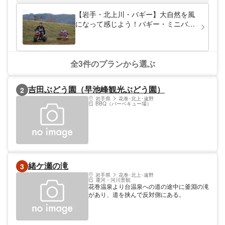
りきたりなウィンタースポーツではもったい
ない！」と、新感覚の雪遊び・爽快なソリ遊
【岩手・北上川・バギー】大自然を風
びをご用意しています！猛スピードで牽引さ
になって感じよう！バギー・ミニバイ
れるそり遊びは、小さなお子さまも参加
ク疾走プラン
OK！ぜひご家族・ご友人同士でわいわい楽
しんでください！
全3件のプランから選ぶ
吉田ぶどう園（早池峰観光ぶどう園）
2
岩手県
花巻･北上･遠野
BBQ（バーベキュー場）
緒ケ瀬の滝
3
岩手県
花巻･北上･遠野
運河・河川景観
花巻温泉より台温泉への道の途中に釜淵の滝
があり、道を挟んで反対側にある。