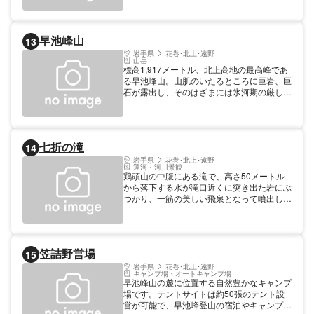
早池峰山
13
岩手県
花巻･北上･遠野
山岳
標高1,917メートル、北上高地の最高峰であ
る早池峰山。山肌のいたるところに巨岩、巨
石が露出し、そのはざまには氷河期の厳しい
自然に耐えて生き残った可憐な高山植物が咲
き誇っている。3つある登山コースのうち、
一般的なのが河原の坊コースと小田越コー
ス。急斜面であるが、3時間程度で山頂へた
七折の滝
14
どり着ける。 【規模】標高：1917m
岩手県
花巻･北上･遠野
運河・河川景観
鶏頭山の中腹にある滝で、高さ50メートル
から落下する水が滝口近くに突き出た岩にぶ
つかり、一筋の美しい飛泉となって噴出しま
す。これが白い虹のようになって10数メー
トルにも及び、さらに対岸の岸壁をつき、数
段折れて滝つぼに注ぐさまは、まさに偉観で
す。 滝つぼの真上の岸壁には、不動尊像が
笠詰野営場
15
刻まれています。
岩手県
花巻･北上･遠野
キャンプ場・オートキャンプ場
早池峰山の麓に位置する自然豊かなキャンプ
場です。テントサイトは約50張のテント設
営が可能で、早池峰登山の宿泊やキャンプフ