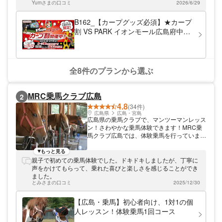
Yumさまの口コミ
2026/6/29
B162_【カープグッズ必須】★カープ
割 VS PARK イオンモール広島府中店
フリーパス
全8件のプランから選ぶ
MRC乗馬クラブ広島
2
4.8
(34件)
広島県
広島・宮島
広島県の乗馬クラブで、マンツーマンレッス
ン！さわやかな乗馬体験できます！MRC乗
馬クラブ広島では、体験乗馬を行っていま
す。初心者向けで、インストラクターがマン
ツーマンで指導します。JR「宮内串戸駅」
もっと見る
から、無料送迎あり。敷地内には、馬50
親子で初めての乗馬体験でした。ドキドキしましたが、丁寧に
頭、駐車場は100台収容可能。体験後はティ
声をかけてもらって、乗れた喜びと楽しさを感じることができ
ーラウンジでほっと一息、おくつろぎくださ
ました。
い。明るく気さくなスタッフがみなさまをサ
とみさまの口コミ
2025/12/30
ポートいたします。
【広島・乗馬】初心者向け、1対1の個
人レッスン！体験乗馬1回コース