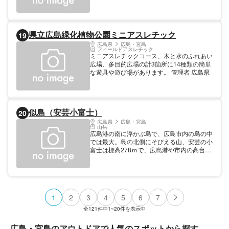
県立広島緑化植物公園ミニアスレチック
19
広島県
広島・宮島
フィールドアスレチック
ミニアスレチックコース、木と水のふれあい
広場、多目的広場の計3箇所に14種類の簡単
な遊具や遊び場があります。 管理者 広島県
似島（安芸小富士）
20
広島県
広島・宮島
山岳
広島港の南に浮かぶ島で、広島市内の島の中
では最大。島の北側にそびえる山、安芸の小
富士は標高278ｍで、広島港や市内の高台か
らもよく見える。 魚釣り、潮干狩り、みか
ん狩りのほか、安芸の小富士は家族連れ向き
のハイキングコースとして楽しめる。 標高
278
1
2
3
4
5
6
7
全
121
件中
1~20
件を表示中
広島・宮島のアウトドアで人気のスポットから探す