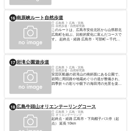
南原峡ルート自然歩道
16
広島県
広島・宮島
自然歩道・自然研究路
このルートは、広島市安佐北区から山県郡北
広島町を結ぶ、比較的変化に富んだコースで
す。 起終点・経路 広島市・可部町～千代田
町畑 延長 22.4km
岩滝公園遊歩道
17
広島県
広島・宮島
自然歩道・自然研究路
安芸区船越の岩滝山の南斜面にある公園で、
岩間に周回路や地蔵めぐりの道が整備され、
四季折々の彩りや眼下の海田湾の光景を楽し
むことができます。特に、桜の花見時期には
近郊からの花見客でにぎわいます。
広島牛頭山オリエンテーリングコース
18
広島県
広島・宮島
オリエンテーリング
起終点・経路 広島市・下烏帽子バス停（起
点） 延長 10km