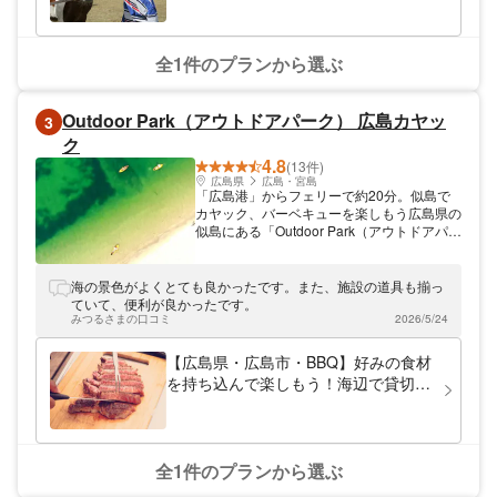
全1件のプランから選ぶ
Outdoor Park（アウトドアパーク） 広島カヤッ
3
ク
4.8
(13件)
広島県
広島・宮島
「広島港」からフェリーで約20分。似島で
カヤック、バーベキューを楽しもう広島県の
似島にある「Outdoor Park（アウトドアパー
ク） 広島カヤック」では、カヤックツアー
やレンタルサービス等を行っております。信
号もコンビニもなし！むしろ「何にもない」
海の景色がよくとても良かったです。また、施設の道具も揃っ
のが最高に心地いい島、似島はアウトドアに
ていて、便利が良かったです。
没頭するのに最適。自然豊かなロケーション
みつるさまの口コミ
2026/5/24
でカヤックやBBQ、キャンプなどをご満喫
ください。
【広島県・広島市・BBQ】好みの食材
を持ち込んで楽しもう！海辺で貸切バ
ーベキュー
全1件のプランから選ぶ