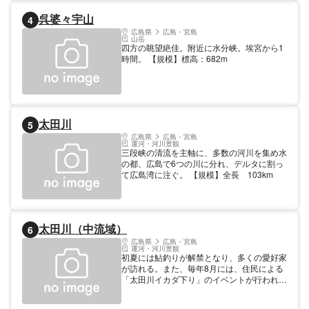
呉婆々宇山
4
広島県
広島・宮島
山岳
四方の眺望絶佳。附近に水分峡。埃宮から1
時間。 【規模】標高：682m
太田川
5
広島県
広島・宮島
運河・河川景観
三段峡の清流を主軸に、多数の河川を集め水
の都、広島で6つの川に分れ、デルタに割っ
て広島湾に注ぐ。 【規模】全長 103km
太田川（中流域）
6
広島県
広島・宮島
運河・河川景観
初夏には鮎釣りが解禁となり、多くの愛好家
が訪れる。また、毎年8月には、住民による
「太田川イカダ下り」のイベントが行われて
いる。