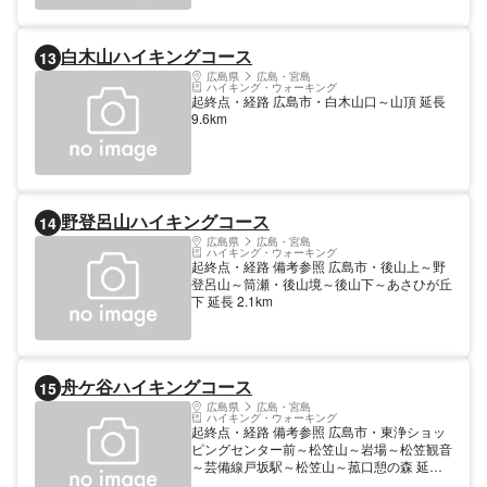
白木山ハイキングコース
13
広島県
広島・宮島
ハイキング・ウォーキング
起終点・経路 広島市・白木山口～山頂 延長
9.6km
野登呂山ハイキングコース
14
広島県
広島・宮島
ハイキング・ウォーキング
起終点・経路 備考参照 広島市・後山上～野
登呂山～筒瀬・後山境～後山下～あさひが丘
下 延長 2.1km
舟ケ谷ハイキングコース
15
広島県
広島・宮島
ハイキング・ウォーキング
起終点・経路 備考参照 広島市・東浄ショッ
ピングセンター前～松笠山～岩場～松笠観音
～芸備線戸坂駅～松笠山～菰口憩の森 延長
3.1km