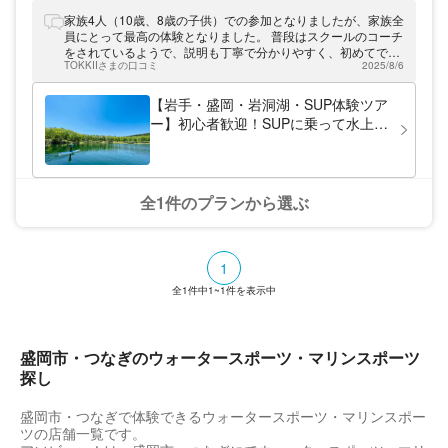
は、岩洞湖家族旅行村内にある休憩舎となり
ます。
家族4人（10歳、8歳の子供）での参加となりましたが、家族全
員にとって最高の体験となりました。 普段はスクールのコーチ
をされているようで、説明も丁寧で分かりやすく、初めてでし
TOKKIIさまの口コミ
2025/8/6
たが十分に楽しめる程度のレベルにはなることができました。
サップの操作がある程度できるようになってからは周辺を移動
しますが、湖に浮いて見る景色は絶景で独り占めしている気分
【岩手・盛岡・岩洞湖・SUP体験ツア
になりました。 途中からは子供達が湖に飛び込むのが気に入っ
ー】初心者歓迎！SUPに乗って水上散
てしまいまいサップをしたり湖に入ったりを繰り返していまし
歩を楽しもう！
たが、時間いっぱい自由に遊ばせてもらい子供達も大満足の体
験でした！
全1件のプランから選ぶ
1
全
1
件中
1~1
件を表示中
盛岡市・つなぎのウォータースポーツ・マリンスポーツ
探し
盛岡市・つなぎで体験できるウォータースポーツ・マリンスポー
ツの店舗一覧です。