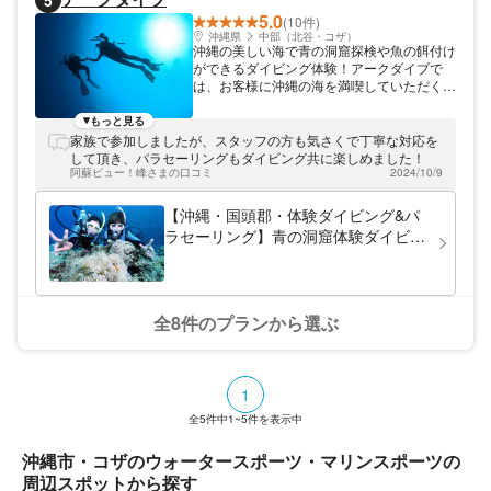
5
5.0
(10件)
沖縄県
中部（北谷・コザ）
沖縄の美しい海で青の洞窟探検や魚の餌付け
ができるダイビング体験！アークダイブで
は、お客様に沖縄の海を満喫していただくた
めに様々なダイビングプランを提供していま
す。青の洞窟探検や魚の餌付けなど貴重な体
もっと見る
験ができますよ！沖縄のなかでも慶良間諸島
家族で参加しましたが、スタッフの方も気さくで丁寧な対応を
と本島周辺、どちらでもダイビングが楽しめ
して頂き、パラセーリングもダイビング共に楽しめました！
ます。宜野湾市に本店、北谷町に支店を構え
阿蘇ビュー！峰さまの口コミ
2024/10/9
ていますのでお気軽に遊びに来てください
ね。
【沖縄・国頭郡・体験ダイビング&パ
ラセーリング】青の洞窟体験ダイビン
グ＆サウンドパラセーリング
全8件のプランから選ぶ
1
全
5
件中
1~5
件を表示中
沖縄市・コザのウォータースポーツ・マリンスポーツの
周辺スポットから探す