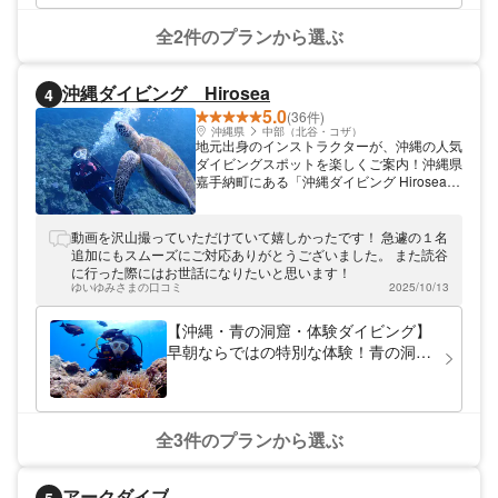
中に雨が強く降った影響で、風もなく、海も濁っていたとの事
でしたが、それでも充分に満足のいくアクティビティでした！
全2件のプランから選ぶ
また機会があれば今度は100〜200mにも挑戦したいです！
沖縄ダイビング Hirosea
4
5.0
(36件)
沖縄県
中部（北谷・コザ）
地元出身のインストラクターが、沖縄の人気
ダイビングスポットを楽しくご案内！沖縄県
嘉手納町にある「沖縄ダイビング Hirosea」
の特長は、地元出身インストラクターの楽し
いガイド＆レクチャー。子供の頃から泳いで
きた海を沖縄の方言と文化を交えて案内する
動画を沢山撮っていただけていて嬉しかったです！ 急遽の１名
おもしろガイドが、口コミでも人気です。青
追加にもスムーズにご対応ありがとうございました。 また読谷
の洞窟をはじめ北部・中部の人気スポット
に行った際にはお世話になりたいと思います！
で、初心者から楽しめる様々なツアーを開催
ゆいゆみさまの口コミ
2025/10/13
しています。
【沖縄・青の洞窟・体験ダイビング】
早朝ならではの特別な体験！青の洞窟
ダイビング
全3件のプランから選ぶ
アークダイブ