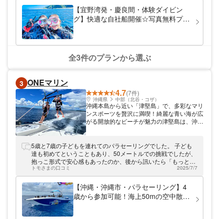
ドがその日のベストポイントへとご案内しま
【宜野湾発・慶良間・体験ダイビン
す！世界に誇る美しい海で、生き生きとした
グ】快適な自社船開催☆写真無料プレ
海の生き物に会ってみませんか。
ゼント☆送迎OK☆3本目OK☆お1人様
～OK
全3件のプランから選ぶ
ONEマリン
3
4.7
(7件)
沖縄県
中部（北谷・コザ）
沖縄本島から近い「津堅島」で、多彩なマリ
ンスポーツを贅沢に満喫！綺麗な青い海が広
がる開放的なビーチが魅力の津堅島は、沖縄
本島のうるま市より高速船にて約30分と好
アクセスの離島。ONE Marine（ワンマリ
ン）では人気のフライボードやシュノーケリ
5歳と7歳の子どもを連れてのパラセーリングでした。 子ども
ング、海上アスレチックなどマリンスポーツ
達も初めてということもあり、50メートルでの挑戦でしたが、
各種を取り揃えており、島の美しいロケーシ
抱っこ形式で安心感もあったのか、後から訊いたら「もっと高
ョンで思いっきり海を楽しんでいただけま
トモさまの口コミ
2025/7/7
くても良かった！楽しかった！」とのことでした。 私自身も初
す。
めてでしたが、ブランコに揺られているように穏やかで、風も
とても気持ちが良かったです！ 時間に余裕があったそうで、近
【沖縄・沖縄市・パラセーリング】4
くの島付近まで行き、お魚に餌をあげさせてくれたり、港に帰
歳から参加可能！海上50mの空中散歩
る途中で野生のイルカに遭遇したら寄ってくれたり、5歳の息
を体験
子を膝に乗せてハンドルを握らせたくれたりとスタッフさんも
とても親切でした！ありがとうございました♪ 残念ながら午前