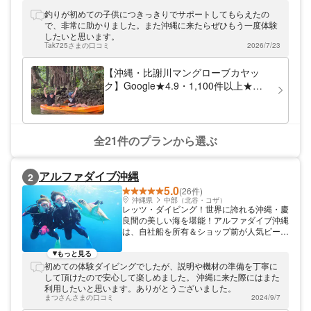
いるアクティビティショップです。 フィッ
シング・カヤック共に同じ集合場所なので移
釣りが初めての子供につきっきりでサポートしてもらえたの
動に時間をかけずに、釣り＆カヤックの人気
で、非常に助かりました。また沖縄に来たらぜひもう一度体験
メニューを満喫出来ます。 小さなお子様か
したいと思います。
ら年配の方まで、みんなでご参加いただける
Tak725さまの口コミ
2026/7/23
のが人気の理由の一つ☆お得なセットプラン
はお客様から大人気です！別々でご参加され
【沖縄・比謝川マングローブカヤッ
るより1,000円以上もお得！ ご予約いただい
ク】Google★4.9・1,100件以上★那
てから体験当日までご不安なことは是非一度
覇45分・嘉手納漁港発｜2歳〜OK・1
お気軽にご相談ください。 専任の予約担当
日5便・撮影データ無料・温水シャワ
者が弊社のメニューだけではなく、親身にな
ってお客様の沖縄旅行を全力でサポートいた
ーあり
します！ 初めての体験の方も、明るくて優
全21件のプランから選ぶ
しいスタッフが一からレクチャーしますので
安心してご参加ください。うちなんちゅスタ
ッフ（地元）も在籍！ツアーの中でしまくと
アルファダイブ沖縄
2
ぅば（方言）も聞けますよ♪各キャンペーン
5.0
やお得なセット価格がございます。是非プラ
(26件)
ン一覧からご覧ください。
沖縄県
中部（北谷・コザ）
レッツ・ダイビング！世界に誇れる沖縄・慶
良間の美しい海を堪能！アルファダイブ沖縄
は、自社船を所有＆ショップ前が人気ビーチ
ダイビングエリアにある本島では数少ないシ
ョップです。 ダイビング専門店として、慶
もっと見る
良間諸島を中心に沖縄本島から行く美しい海
初めての体験ダイビングでしたが、説明や機材の準備を丁寧に
を堪能できるダイビングショップです。はじ
して頂けたので安心して楽しめました。 沖縄に来た際にはまた
めてのお客様でも、しっかりとしたサポート
利用したいと思います。ありがとうございました。
で安心してダイビングを楽しめます。リクエ
まつさんさまの口コミ
2024/9/7
ストベースで、沖縄の海を知り尽くしたガイ