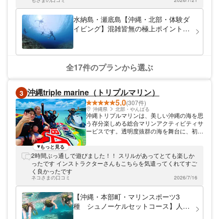
ガイドと一緒に、青の洞窟や沖縄の美しい海
もさまの口コミ
2026/7/21
時間等も少なく体験できました。 また、頻繁に後ろを確認して
を見て楽しく回りましょう。 シンプルマリ
くださったこともあって安心して潜ることができました。 写真
ンサービスだから出来る嬉しい特典多数！！
や動画についても終わった後に共有いただけて、楽しかったで
水納島・瀬底島【沖縄・北部・体験ダ
餌付け、水中写真、動画がすべて無料でプレ
す。 ありがとうございました。
イビング】混雑皆無の極上ポイント！
ゼント。 写真、動画について。 枚数制限な
最新カメラ機種撮影無制限込み込み！
し、当日の担当プロガイドスタッフが撮影で
魅惑の島へ！初めての方大歓迎！安
きるだけ撮影をさせて頂いております。 大
型店には無い、小さなショップだから出来る
心、安全1グループにベテランガイド
オモテナシを提供します。
貸切
全17件のプランから選ぶ
沖縄triple marine（トリプルマリン）
3
5.0
(307件)
沖縄県
北部・やんばる
沖縄トリプルマリンは、美しい沖縄の海を思
う存分楽しめる総合マリンアクティビティサ
ービスです。透明度抜群の海を舞台に、初心
者から子ども連れのご家族、アクティブに遊
びたい方まで、誰もが安心して楽しめる体験
もっと見る
プランを幅広くご用意しています。人気のシ
2時間ぶっ通しで遊びました！！ スリルがあってとても楽しか
ュノーケリングやパラセーリング、クリアサ
ったです インストラクターさんもこちらを気遣ってくれてすご
ップはもちろん、近年話題の海上アクティビ
く良かったです
ティをいち早く取り入れ、沖縄ならではの特
ネコさまの口コミ
2026/7/16
別な時間をお届けしています。 経験豊富な
インストラクターが常にサポートするため、
【沖縄・本部町・マリンスポーツ3
初めての方でも安心。丁寧なレクチャーと安
種 シュノーケルセットコース】人気
全管理のもと、沖縄の海の魅力をしっかり味
のメニューがセットになったお得なプ
わっていただけます。色鮮やかなサンゴ礁や