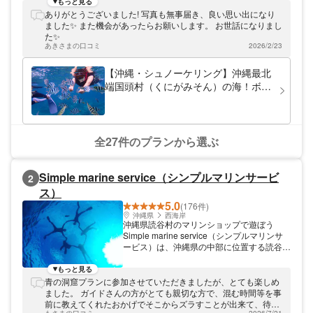
づくりまで、様々なプランをご用意しており
もっと見る
ます！
ありがとうございました! 写真も無事届き、良い思い出になり
ました✨ また機会があったらお願いします。 お世話になりまし
た✨
あきさまの口コミ
2026/2/23
【沖縄・シュノーケリング】沖縄最北
端国頭村（くにがみそん）の海！ボー
トに乗ってシュノーケリングポイント
へ行こう♪
全27件のプランから選ぶ
Simple marine service（シンプルマリンサービ
2
ス）
5.0
(176件)
沖縄県
西海岸
沖縄県読谷村のマリンショップで遊ぼう
Simple marine service（シンプルマリンサ
ービス）は、沖縄県の中部に位置する読谷村
にある小さなアットホームなダイビングショ
ップです。 青の洞窟や様々なポイントにて
もっと見る
ダイビングやシュノーケルツアーをメインに
青の洞窟プランに参加させていただきましたが、とても楽しめ
したツアーを開催しております。 1グループ
ました。 ガイドさんの方がとても親切な方で、混む時間等を事
貸切制ツアーなので安心・安全！ ベテラン
前に教えてくれたおかげでそこからズラすことが出来て、待つ