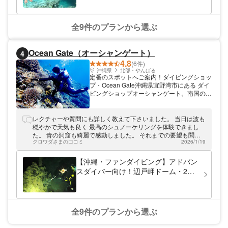
ラン
熱帯魚が広がる幻想的な世界は、ここでしか
体験できない特別な思い出になるはずです。
また、青い空をバックにふわりと浮かぶパラ
全9件のプランから選ぶ
セーリングは、沖縄の海を上空から一望でき
る贅沢なアクティビティ。写真映えも抜群
で、旅の思い出づくりにもぴったりです。
Ocean Gate（オーシャンゲート）
4
さらに、グループ旅行やカップル、ファミリ
4.8
ー向けのお得なセットプランも多数ご用意。
(6件)
時間を効率よく使いたい方や、いろいろな遊
沖縄県
北部・やんばる
定番のスポットへご案内！ダイビングショッ
びを一度に体験したい方にもおすすめです。
プ・Ocean Gate沖縄県宜野湾市にある ダイ
スタッフは明るくフレンドリーで、お客様一
ビングショップオーシャンゲート。南国の綺
人ひとりのペースに合わせてサポートしてく
麗な海の中で、マリンアクティビティを楽し
れるため、リラックスして海遊びを満喫でき
めます。初めての方でも、南国特有の色とり
ます。 沖縄トリプルマリンは、沖縄旅行で
どりのサカナたちと戯れることができます
レクチャーや質問にも詳しく教えて下さいました。 当日は波も
「なにか特別な体験をしたい」と思っている
よ。沖縄の定番スポット、青の洞窟にもご案
穏やかで天気も良く 最高のシュノーケリングを体験できまし
方にぴったり。美しい海と空に囲まれなが
内します。
た。 青の洞窟も綺麗で感動しました。 それまでの要望も聞い
ら、心に残る最高の思い出を、一緒につくり
クロワダさまの口コミ
2026/1/19
ていただいて 満足です。 ありがとうございました。
ませんか？
【沖縄・ファンダイビング】アドバン
スダイバー向け！辺戸岬ドーム・2ボ
ートファンダイビング
全9件のプランから選ぶ