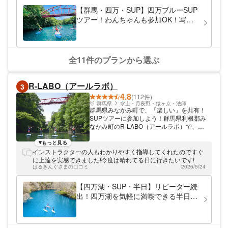
ドアースさんを選んで良かったです☻ありがとうございまし
【群馬・四万・SUP】四万ブルーSUP
た！
ツアー！わんちゃんも参加OK！写真
プレゼント！
全11件のプランから選ぶ
R-LABO（アールラボ）
3
4.8
(112件)
群馬県
水上・月夜野・猿ヶ京・法師
群馬県みなかみ町で、「楽しい」を共有！
SUPツアーに参加しよう！群馬県利根郡み
なかみ町のR-LABO（アールラボ）で、
SUP（スタンドアップパドル）を体験して
みませんか。代表の平間はプロのスノーボー
もっと見る
ダー。夏はラフティングのガイドとしても活
インストラクターの人もわかりやすく指導してくれたのですぐ
躍し、両方の技術を生かせるスポーツとし
に上達を実感できました!今度は晴れてる日に行きたいです!
て、SUPにハマりました。「楽しいを共有
はるきんぐさまの口コミ
2026/5/24
してみんなを繋げる」が当店のモットーで
す！楽しいSUP体験を通じて、たくさんの
【四万湖・SUP・半日】リピーター続
人と繋がりましょう。
出！四万湖を気軽に満喫できる半日
SUPツアー