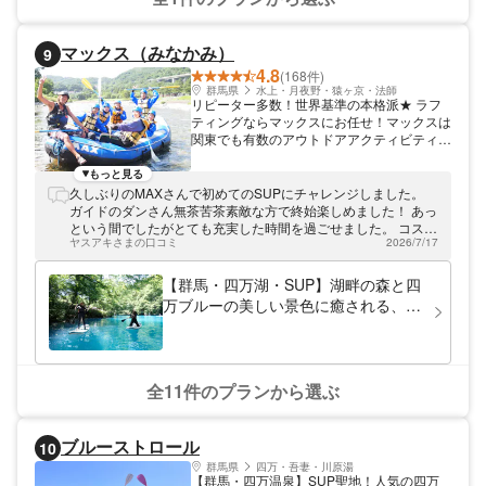
す。 施設には更衣室2つ、トイレ（男女別）
駐車場（13台）を完備。ベースには屋外の
休憩スペースを3ブースご用意しており、ツ
マックス（みなかみ）
9
アー前後にゆったりとお過ごしいただけま
4.8
(168件)
す。また、高崎市内のいちご園のジェラート
群馬県
水上・月夜野・猿ヶ京・法師
（4種類）も販売しており、ツアー後のひと
リピーター多数！世界基準の本格派★ ラフ
休みにぴったりです。 21:46 みきちゃん 四
ティングならマックスにお任せ！マックスは
万湖（しまこ）は、「四万ブルー」と称され
関東でも有数のアウトドアアクティビティの
る神秘的な青さが魅力の湖です。 静かな水
メッカ、群馬みなかみにて、ラフティングツ
面をゆったりと進みながら、心と体を自然に
アーを開催しています！ 世界基準の本格派
もっと見る
ゆだねる特別な時間をお過ごしいただけま
ツアー！安全もばっちり！ 本場オーストラ
久しぶりのMAXさんで初めてのSUPにチャレンジしました。
す。 ご家族やご友人とともに、癒しと楽し
リア、ニュージーランド等で経験を積んだス
ガイドのダンさん無茶苦茶素敵な方で終始楽しめました！ あっ
さに満ちたひとときをお届けできるよう、ス
タッフを中心に運営。ラフティングスタッフ
という間でしたがとても充実した時間を過ごせました。 コスパ
タッフ一同心を込めてお迎えいたします。
全員が、日本リバーガイド協会、みなかみ町
ヤスアキさまの口コミ
2026/7/17
良すぎです！ さすが歴史あるMAXさん 間違いないですね。
SUP・カヌー・カヤック・パックラフトな
ラフティング組合会員です。公的機関による
ど、4歳のお子さまからご高齢の方まで幅広
ファーストエイドの講習受講も義務付けてい
【群馬・四万湖・SUP】湖畔の森と四
くお楽しみいただけるアクティビティをご用
ます。だからこそ、本格派のツアーに定評が
意しております。 すべてのツアー・スクー
万ブルーの美しい景色に癒される、の
あり、毎年沢山のリピーターの方に来ていた
ルは、ベースから湖までの送迎付きで、初め
んびりツアー（初心者OK！）
だいています！ 「自然を楽しむコツ」、た
ての方でも安心してご参加いただけます。
っぷり教えます！ 自然を満喫するために
また、小型犬（10kg以下・別途料金）との
は、様々な知識が必要です。マックスでは利
ご参加も可能です。 施設には更衣室2室、男
根川の大自然を知り尽くしたガイドが、皆さ
全11件のプランから選ぶ
女別トイレ、駐車場（13台）を完備してお
んの安心安全を守りながら、自然と触れ合
ります。 ベースには屋外休憩スペース（3ブ
う・自然と遊ぶ方法を、ツアーを通じて、手
ース）をご用意しており、ツアー前後もゆっ
取り足取り教えます！友達に「ラフティング
たりとお過ごしいただけます。 さらに、高
ブルーストロール
10
ってどうだった？」と聞かれたら、ここでの
崎市内のいちご園のジェラート（4種類）も
体験・思い出を自慢できるようなサービスを
群馬県
四万・吾妻・川原湯
ご用意しており、体験後のひと休みにもご好
【群馬・四万温泉】SUP聖地！人気の四万
お届けします！ 装備も充実しています。き