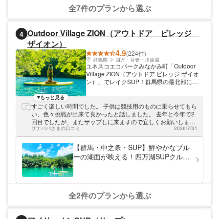
全7件のプランから選ぶ
Outdoor Village ZION（アウトドア ビレッジ
4
ザイオン）
4.9
(224件)
群馬県
四万・吾妻・川原湯
ユネスコエコパークみなかみ町「Outdoor
Village ZION（アウトドア ビレッジ ザイオ
ン）」でレイクSUP！群馬県の最北部にあ
るみなかみ町。その中でも、手付かずの大自
然が残る藤原地域でSUPツアーを開催して
もっと見る
います。初めての方はもちろん、4歳のお子
すごく楽しい時間でした。 子供は競技用のものに乗らせてもら
様から、おじいちゃんおばあちゃんまで、老
い、色々挑戦が出来て良かったと話しました。 去年と今年で2
若男女問わずご参加いただけます。春の桜、
回目でしたが、またサップしに来ますので宜しくお願いしま
夏の新緑、秋の紅葉、鳥のさえずり、木々の
サナパパさまの口コミ
2026/7/31
す。
ささやき、水の奏でる音、SUPに乗って、
大自然を体いっぱい体感できます。
【群馬・中之条・SUP】鮮やかなブル
ーの湖面が映える！四万湖SUPクルー
ジング
全2件のプランから選ぶ