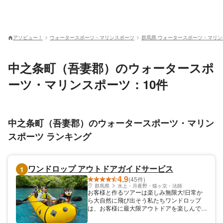
アソビュー！
ウォータースポーツ・マリンスポーツ
群馬県 ウォータースポーツ・マリ
中之条町（吾妻郡）のウォータースポ
ーツ・マリンスポーツ：10件
中之条町（吾妻郡）のウォータースポーツ・マリン
スポーツ ランキング
ワンドロップ アウトドアガイドサービス
1
4.9
(45件)
群馬県
水上・月夜野・猿ヶ京・法師
お客様と作るツアーは楽しみ無限大!日常か
ら大自然に飛び出そう私たちワンドロップ
は、お客様に最大限アウトドアを楽しんでい
ただけるように四季を通じてプランをご用意