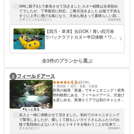
し、お客様に合った体験をご提供できるよう
に心がけております。お客様毎に組み立てる
GWに親子3人で参加させて頂きました カヌー経験は全員初め
プライベートツアーもあり、リクエストも大
てでしたが、丁寧親切に対応、ご教示頂きました お陰で子供も
歓迎です。アウトドアだけではなく、併設の
すぐに上手に漕げる様になり、天候も相まって素晴らしい四万
アトリエでタイダイ染ワークショップなども
三平ファンさまの口コミ
2026/5/6
ブルーのなか楽しめることができました ガイドのフィッシャー
体験できますよ。
マン三平さんの豊富な知識と経験で子供の見聞も広がり、めち
ゃくちゃ楽しかった様で夏休みも来る約束までするほど笑 嫁さ
【四万・草津】当日OK！青い四万湖
んは最後、三平さんにピックアップしてもらい帰還でき、何と
でパックラフトカヌー半日体験＊ワン
も安心安全なツアーです✨ すっかり三平さんとカヌーに魅了さ
コ歓迎
れました✨ 有難う御座いました！
全3件のプランから選ぶ
フィールドアース
2
4.9
(457件)
群馬県
四万・吾妻・川原湯
群馬の秘境「尾瀬」でキャニオニング！群馬
県利根郡にある、フィールドアース。沢遊び
を楽しめる、尾瀬エリアでは初のキャニオニ
ングツアーを開催しております！標高
1,300mの尾瀬で、滝つぼに飛び込んだり、
もっと見る
天然のウォータースライダーを楽しめます
友人と一緒に体験させて頂きました。初めてのキャニオニング
よ。
で緊張しましたが、優しくて頼もしいガイドさんおふたりのお
陰で普段味わえないスリルとドキドキを味わうことが出来て最
すさまの口コミ
2026/8/1
高の思い出になりました！水上の綺麗な自然にも癒されまし
た！お写真も沢山撮っていただけて嬉しかったです。フィール