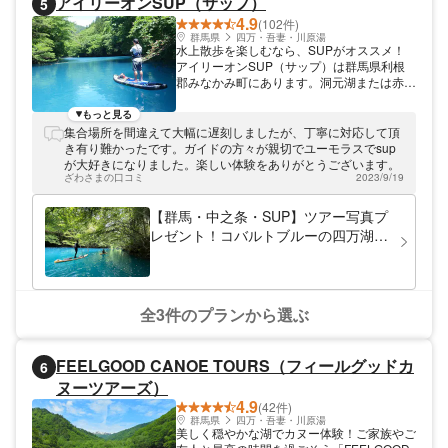
アイリーオンSUP（サップ）
5
4.9
(102件)
群馬県
四万・吾妻・川原湯
水上散歩を楽しむなら、SUPがオススメ！
アイリーオンSUP（サップ）は群馬県利根
郡みなかみ町にあります。洞元湖または赤谷
湖を舞台に、SUPに乗ってツーリングして
みませんか？少人数制で開催しているので、
もっと見る
一人ひとり丁寧にレクチャーします。
集合場所を間違えて大幅に遅刻しましたが、丁寧に対応して頂
き有り難かったです。ガイドの方々が親切でユーモラスでsup
が大好きになりました。楽しい体験をありがとうございます。
ざわさまの口コミ
2023/9/19
【群馬・中之条・SUP】ツアー写真プ
レゼント！コバルトブルーの四万湖を
クルージング！SUP体験 ※写真無料プ
レゼント
全3件のプランから選ぶ
FEELGOOD CANOE TOURS（フィールグッドカ
6
ヌーツアーズ）
4.9
(42件)
群馬県
四万・吾妻・川原湯
美しく穏やかな湖でカヌー体験！ご家族やご