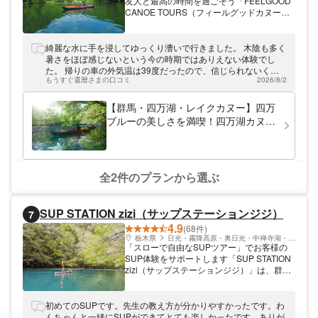
友人と最高の時間を過ごそう「FEELGOOD
CANOE TOURS（フィールグッドカヌーツ
アーズ）」では、群馬県みなかみ町、中之条
町でカヌーツアーを体験できます！穏やかに
過ごせる場所であり、日常にはないドキドキ
綺麗な水に手を浸してゆっくり漕いで行きました。 木陰も多く
を味わえる場所でもあります。季節によって
暑さをほぼ感じないという今の時期ではありえない体験でし
移り変わる景色も楽しめるので、来る度に新
た。 帰りの車の外気温は39度だったので、信じられないくら
たな発見ができますよ。ぜひ、お立ち寄りく
もうすぐ還暦さまの口コミ
2026/8/2
い気持ち良い経験でした。 何よりもこの年齢でもハンディもま
ださい。
ったく感じません。 スタッフさんの丁寧なご案内にも感謝しま
す。
【群馬・四万湖・レイクカヌー】四万
ブルーの美しさを満喫！四万湖カヌー
ツアー
全2件のプランから選ぶ
SUP STATION zizi（サップステーションジジ）
7
4.9
(68件)
栃木県
日光・霧降高原・奥日光・中禅寺湖・今市
「スローで自由なSUPツアー」でお客様の
SUP体験をサポートします「SUP STATION
zizi（サップステーションジジ）」は、群馬
県の四万湖を中心にSUP（スタンドアップ
パドル）の完全貸切プライベートツアーを開
催しています。お客様のペースで自由に
初めてのSUPです。先生の教え方が分かりやすかったです。わ
SUPを楽しめるので、初心者やお子様連れ
んちゃんと一緒にSUPができてとても楽しかったです。ありが