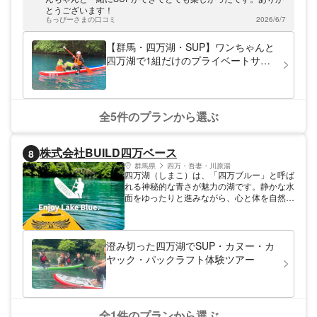
の方にもオススメ。パドルの使い方や乗り方
とうございます！
など丁寧に説明しますので、安心してご参加
もっぴーさまの口コミ
2026/6/7
ください。
【群馬・四万湖・SUP】ワンちゃんと
四万湖で1組だけのプライベートサッ
プツアー
全5件のプランから選ぶ
株式会社BUILD四万ベース
8
群馬県
四万・吾妻・川原湯
四万湖（しまこ）は、「四万ブルー」と呼ば
れる神秘的な青さが魅力の湖です。静かな水
面をゆったりと進みながら、心と体を自然に
ゆだねてみませんか。 ご家族やご友人と一
緒に、癒しと、心から楽しいひとときをお過
ごしいただけるよう、皆さまをスタッフ一同
お待ちしております。 SUP・カヌー・カヤ
澄み切った四万湖でSUP・カヌー・カ
ック・パックラフトなど、4歳のお子さまか
ヤック・パックラフト体験ツアー
らご高齢の方まで楽しめるアクティビティを
ご用意しています。ツアーおよびスクールは
すべて、ベースから湖までの送迎付きで安心
です。 また、小型犬（10キロ以下、別途料
金）でしたら一緒に楽しむこともかのうで
全1件のプランから選ぶ