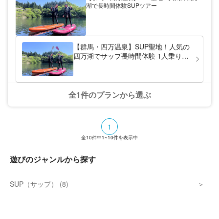
評をいただいております。
湖で長時間体験SUPツアー
れいなウエットスーツ、広い更衣室で快適に
楽しめますよ！みなかみの1日をマックスで
楽しみましょう！
【群馬・四万温泉】SUP聖地！人気の
四万湖でサップ長時間体験 1人乗り
SUPツアー
全1件のプランから選ぶ
1
全
10
件中
1~10
件を表示中
遊びのジャンルから探す
SUP（サップ） (8)