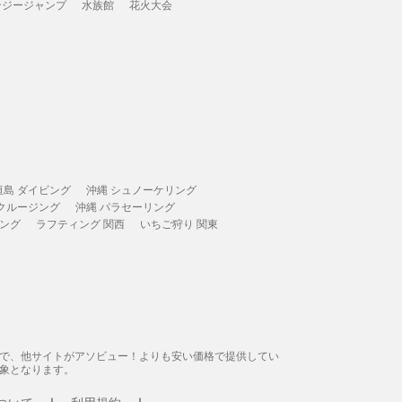
ンジージャンプ
水族館
花火大会
垣島 ダイビング
沖縄 シュノーケリング
 クルージング
沖縄 パラセーリング
ィング
ラフティング 関西
いちご狩り 関東
態で、他サイトがアソビュー！よりも安い価格で提供してい
象となります。