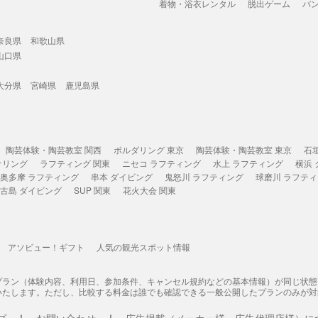
着物・浴衣レンタル
脱出ゲーム
バ
奈良県
和歌山県
山口県
大分県
宮崎県
鹿児島県
陶芸体験・陶芸教室 関西
ボルダリング 東京
陶芸体験・陶芸教室 東京
石
ケリング
ラフティング 関東
ニセコ ラフティング
水上 ラフティング
横浜
奥多摩 ラフティング
串本 ダイビング
鬼怒川 ラフティング
球磨川 ラフテ
古島 ダイビング
SUP 関東
花火大会 関東
アソビュー！ギフト
人気の観光スポット情報
プラン（体験内容、利用日、参加条件、キャンセル規約などの基本情報）が同じ状
いたします。ただし、比較する料金は誰でも確認できる一般公開したプランのみが対