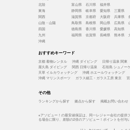
北陸
富山県
石川県
福井県
東海
静岡県
岐阜県
愛知県
三重県
関西
滋賀県
京都府
大阪府
兵庫県
山陰・山陽
鳥取県
島根県
岡山県
広島県
四国
徳島県
香川県
愛媛県
高知県
九州
福岡県
佐賀県
長崎県
熊本県
沖縄
おすすめキーワード
京都 着物レンタル
沖縄 ダイビング
日帰り温泉 関東
屋久島 ダイビング
関西 日帰り温泉
石垣島 シュノー
天草 イルカウォッチング
沖縄 ホエールウォッチング
沖縄 マリンスポーツ
ガラス細工・ガラス工房 東京
宮
その他
ランキングから探す
拠点から探す
掲載お問い合わせ
※アソビュー！の最安値保証は、同一レジャー会社の提供
る場合に限り、差額の2倍のアソビュー！ポイントを付与