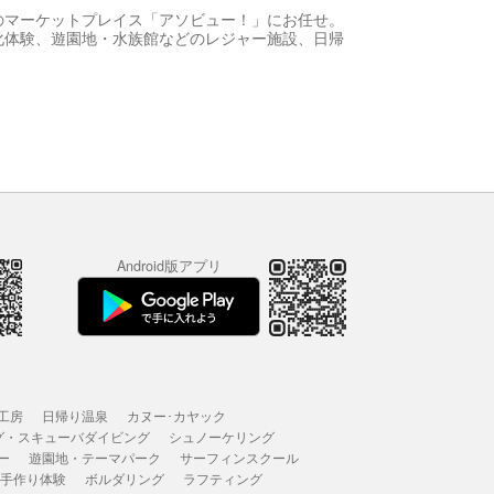
のマーケットプレイス「アソビュー！」にお任せ。
化体験、遊園地・水族館などのレジャー施設、日帰
Android版アプリ
工房
日帰り温泉
カヌー･カヤック
グ・スキューバダイビング
シュノーケリング
ー
遊園地・テーマパーク
サーフィンスクール
 手作り体験
ボルダリング
ラフティング