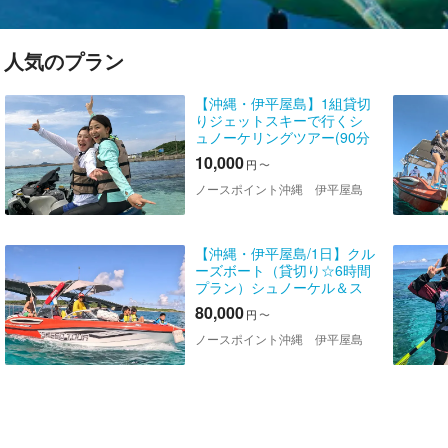
人気のプラン
【沖縄・伊平屋島】1組貸切
りジェットスキーで行くシ
ュノーケリングツアー(90分
コース）おひとり様・当日
10,000
円
〜
予約OK《送迎無料》動画デ
ータ無料！
ノースポイント沖縄 伊平屋島
【沖縄・伊平屋島/1日】クル
ーズボート（貸切り☆6時間
プラン）シュノーケル＆ス
キンダイビングなど遊び方
80,000
円
〜
自由！《送迎無料》グルー
プ旅行に最適☆
ノースポイント沖縄 伊平屋島