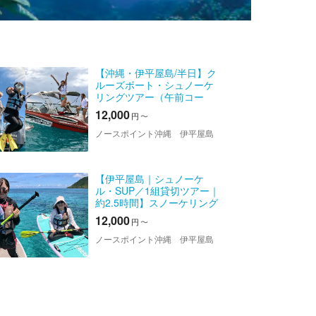
【沖縄・伊平屋島/半日】ク
ルーズボート・シュノーケ
リングツアー（午前コー
ス・午後コース）3時間☆満
12,000
円
〜
喫プラン《送迎無料》動画
撮影データ無料！
ノースポイント沖縄 伊平屋島
【伊平屋島｜シュノーケ
ル・SUP／1組貸切ツアー｜
約2.5時間】スノーケリング
&SUP！伊平屋島の自然満喫
12,000
円
〜
貸切ツアー♪水難救助員の認
定インストラクターがご案
ノースポイント沖縄 伊平屋島
内する、プライベートで特...