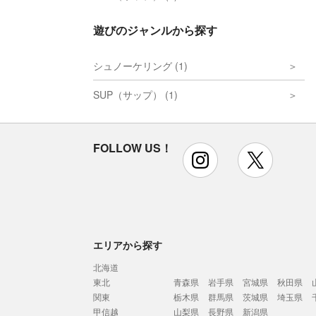
遊びのジャンルから探す
シュノーケリング (1)
SUP（サップ） (1)
FOLLOW US！
instagram
x
エリアから探す
北海道
東北
青森県
岩手県
宮城県
秋田県
関東
栃木県
群馬県
茨城県
埼玉県
甲信越
山梨県
長野県
新潟県