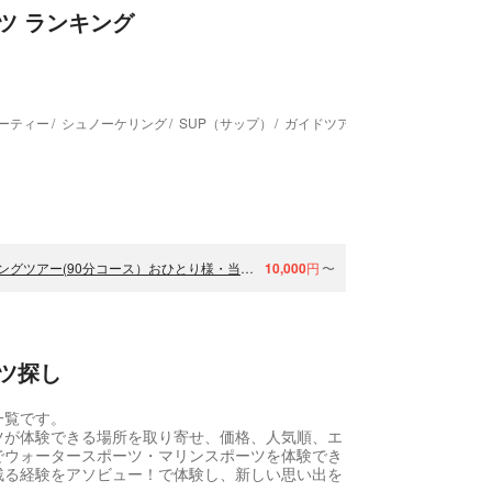
ツ ランキング
ーティー
シュノーケリング
SUP（サップ）
ガイドツアー
【沖縄・伊平屋島】1組貸切りジェットスキーで行くシュノーケリングツアー(90分コース）おひとり様・当日予約OK《送迎無料》動画データ無料！
10,000
円
〜
ツ探し
一覧です。
ツが体験できる場所を取り寄せ、価格、人気順、エ
でウォータースポーツ・マリンスポーツを体験でき
残る経験をアソビュー！で体験し、新しい思い出を