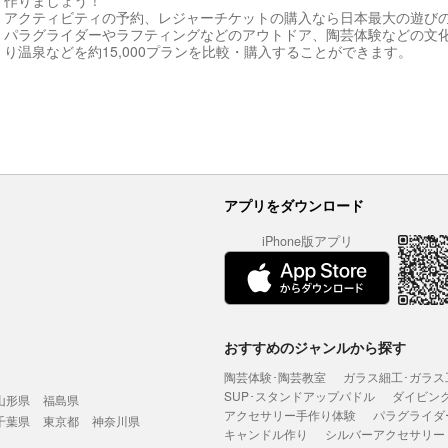
作りましょう！
アクティビティの予約、レジャーチケットの購入なら日本最大の遊び
パラグライダーやラフティングなどのアウトドア、陶芸体験などの文
り温泉などを約15,000プランを比較・購入することができます。
アプリをダウンロード
iPhone版アプリ
おすすめのジャンルから探す
陶芸体験･陶芸教室
ガラス細工･ガラス
SUP･スタンドアップパドル
ダイビン
山形県
福島県
アクセサリー手作り体験
パラグライダ
千葉県
東京都
神奈川県
キャンドル作り
シルバーアクセサリー