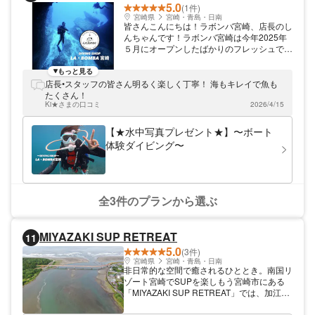
5.0
(1件)
宮崎県
宮崎・青島・日南
皆さんこんにちは！ラボンバ宮崎、店長のし
んちゃんです！ラボンバ宮崎は今年2025年
５月にオープンしたばかりのフレッシュで元
気いっぱいのお店です！ 「もっと皆にダイ
ビングの楽しさを伝えよう！、体験しよ
もっと見る
う！」をコンセプトに掲げ、ダイビングを通
店長•スタッフの皆さん明るく楽しく丁寧！ 海もキレイで魚も
して出会った方々との縁に感謝し、お客様と
たくさん！
日々、楽しく潜っております！ 宮崎の海で
Ki★さまの口コミ
2026/4/15
１５年以上潜ってきた店長のしんちゃんをは
じめ、皆様がとにかく楽しく！安全に！アク
【★水中写真プレゼント★】〜ボート
ティビティができるようスタッフ一同全力で
体験ダイビング〜
サポートいたします！ 初めてのダイビング
やシュノーケリングでも大歓迎！家族、友
達、カップル、親子でなども大大大歓迎！
ぜひ、ラボンバ宮崎で楽しい一生物の思い出
を作りましょう！
全3件のプランから選ぶ
MIYAZAKI SUP RETREAT
11
5.0
(3件)
宮崎県
宮崎・青島・日南
非日常的な空間で癒されるひととき。南国リ
ゾート宮崎でSUPを楽しもう宮崎市にある
「MIYAZAKI SUP RETREAT」では、加江田
川でのスタンドアップパドル体験をご提供し
ております。出発場所の河口は受付施設の目