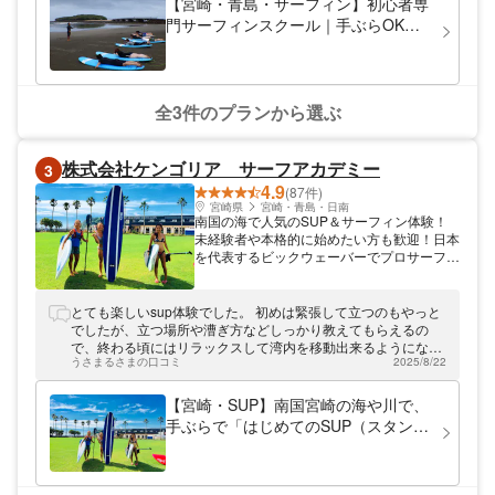
【宮崎・青島・サーフィン】初心者専
宮崎のサーフィンはHIGHSURFにおまか
門サーフィンスクール｜手ぶらOK・
せ！ HIGHSURFでは、サーフィンスクール
少人数レッスン
をはじめ、レンタカー付きのサーフガイドも
行っています。必要に応じて空港やホテルへ
の送迎も可能。またショップにはサーフィ
ン・ボードの各種グッズや小物などを豊富に
全3件のプランから選ぶ
取り揃えています！ サーファーへの第一歩
をHIGHSURFがお手伝いします。一緒に楽
しく波に乗りましょう！
株式会社ケンゴリア サーフアカデミー
3
4.9
(87件)
宮崎県
宮崎・青島・日南
南国の海で人気のSUP＆サーフィン体験！
未経験者や本格的に始めたい方も歓迎！日本
を代表するビックウェーバーでプロサーファ
ーの中迫謙吾のサーフショップのスクールで
す。プロ在籍！経験豊富なインストラクター
が教えます。初心者も安心の少人数スクール
とても楽しいsup体験でした。 初めは緊張して立つのもやっと
です。120分の満足プランです。南国宮崎の
でしたが、立つ場所や漕ぎ方などしっかり教えてもらえるの
海で、サーフィンというスポーツを全身で体
で、終わる頃にはリラックスして湾内を移動出来るようになり
感してみてください！
うさまるさまの口コミ
2025/8/22
ました。小6の子供もこわがらず楽しめていました。角さんあ
りがとうございました！ またもし機会があれば、ぜひよろしく
お願いします。
【宮崎・SUP】南国宮崎の海や川で、
手ぶらで「はじめてのSUP（スタンド
アップパドル）体験！」