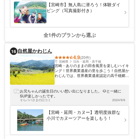
（撮影は海況によります）
【宮崎市】無人島に潜ろう！体験ダイ
ビング（写真撮影付き）
全1件のプランから選ぶ
自然屋かわじん
16
4.9
(20件)
宮崎県
日向・延岡・高千穂
宮崎・ありのままの田舎風景を楽しむハイキ
ング！世界農業遺産の里を歩こう！自然屋か
わじんでは、世界農業遺産認定の高千穂郷・
椎葉山地域を巡るハイキングを開催中です。
ありのままの田舎風景を眺める小道（フット
パス）を、地元ガイドとのんびり会話しなが
お兄ちゃんの誕生日のいい想い出になりました。 🐶と一緒に
ら散策してみませんか？ひっそりとした雰囲
SUP楽しかったです。
気の集落を歩いてみれば、その地域ならでは
そらパパさまの口コミ
2024/9/6
の歴史・文化への知見も自然と深まります。
普段なかなか見る機会の少ない宮崎の田舎の
【宮崎・延岡・カヌー】透明度抜群な
風景を、ぜひゆったりご満喫ください。
小川でカヌーツアーを楽しもう！