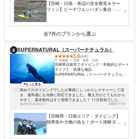
【宮崎・日南・海辺の安全教室＆サー
フィン】ビーチワルンハダシ集合・ボ
ディーボードやサーフィンを使い水辺
の危険を楽しく学ぼう！
全7件のプランから選ぶ
SUPERNATURAL（スーパーナチュラル）
8
5.0
(4件)
宮崎県
宮崎・青島・日南
宮崎県日南市でダイビング！本格的なボート
ダイブと、快適な施設
SUPERNATURAL（スーパーナチュラル）
は宮崎県日南周辺で体験ダイビングを開催
中。初心者でも本格的なボートダイビングに
もっと見る
挑戦できます。ポイントまでは27フィート
初めてのダイビングでしたが事前にしっかりレクチャーして頂
の船でスピーディに移動！港から3分～10分
き、違和感にも冷静に対応できました。 教え方がとてもわかり
です。船まで歩いて200歩のところに施設が
やすく、基本動作はすぐ習得できました！ 11月初旬でした
あり、更衣室・温水シャワー完備で女性やフ
おのぴさまの口コミ
2023/11/10
が、ブルーやオレンジの熱帯魚がいっぱい！磯付近にはウニの
ァミリーにもお越しいただける環境です。市
コミュニティもあり、普段直に見ることのない海の世界に大興
内・空港からは車で約1時間30分。送迎をご
奮でした。 交通に不安がある点を事前にお伝えすると、こまめ
【宮崎県・日南エリア・ダイビング】
希望の方は事前にご相談ください。みなさま
にメッセージを頂きとても親切に対応してくださったのも有り
熱帯魚や大物の魚も！ボート体験ダイ
のお越しをお待ちしております。
難かったです。また是非体験させてください！
ビング✨ご家族、お友人、カップルか
らお一人でも大歓迎でお待ちしており