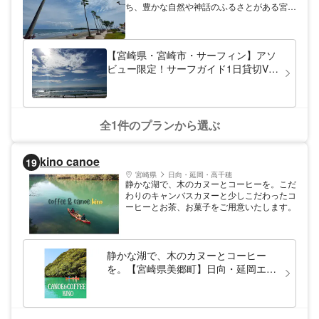
ち、豊かな自然や神話のふるさとがある宮崎
れなくなりますよ。 経験豊富なガイドだか
は、日本でも有数のサーフスポット。初心者
ら安心してご参加いただけます！ぜひ
からエキスパートまで受け入れてくれる懐の
GREET DIVERS（グリートダイバーズ）
深さがあります。「宮崎サーフガイド
で、みなさまのファーストダイビングを体験
HIMAWARI・ツアー」では、サーフィンだけ
【宮崎県・宮崎市・サーフィン】アソ
してみてください。
でなく宮崎そのものを楽しんでいただけるよ
ビュー限定！サーフガイド1日貸切VIP
う、美味しいお食事処や観光スポットのご案
プラン
内も行っています。
全1件のプランから選ぶ
kino canoe
19
宮崎県
日向・延岡・高千穂
静かな湖で、木のカヌーとコーヒーを。こだ
わりのキャンバスカヌーと少しこだわったコ
ーヒーとお茶、お菓子をご用意いたします。
静かな湖で、木のカヌーとコーヒー
を。【宮崎県美郷町】日向・延岡エリ
ア