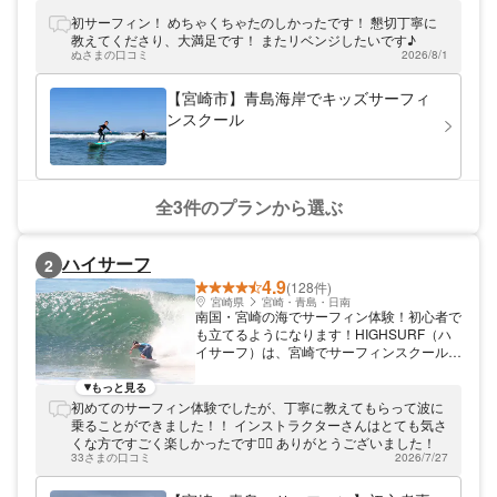
コースなどをご用意しております！波の乗る
楽しさをぜひ体感してくださいね。
初サーフィン！ めちゃくちゃたのしかったです！ 懇切丁寧に
教えてくださり、大満足です！ またリベンジしたいです♪
ぬさまの口コミ
2026/8/1
【宮崎市】青島海岸でキッズサーフィ
ンスクール
全3件のプランから選ぶ
ハイサーフ
2
4.9
(128件)
宮崎県
宮崎・青島・日南
南国・宮崎の海でサーフィン体験！初心者で
も立てるようになります！HIGHSURF（ハ
イサーフ）は、宮崎でサーフィンスクールや
ガイドをしているサーフショップです。 こ
の夏、サーファーデビューしませんか？ サ
もっと見る
ーフィンは基本をしっかり教われば誰でも楽
初めてのサーフィン体験でしたが、丁寧に教えてもらって波に
しめるスポーツです。HIGHSURFのサーフ
乗ることができました！！ インストラクターさんはとても気さ
ィンスクールは、初心者にも安心の親切な指
くな方ですごく楽しかったです👍🏻 ありがとうございました！
導で、お子様やご家族連れにも人気です！代
33さまの口コミ
2026/7/27
表はサーフィン歴25年以上のベテラン。サ
ーフィンのことなら何でもお聞きください！