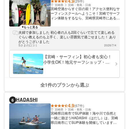
4.9
(29件)
宮崎県
宮崎・青島・日南
宮崎空港からすぐ目の前！アクセス便利なサ
ーフィンスクールへようこそ！宮崎でサーフ
ィン体験をするなら、宮崎県宮崎市にあるガ
ッキーサーフィンショップへ！ 宮崎の波を
知り尽くしたサーファー夫婦が教えます！
もっと見る
ガッキーサーフショップのオーナー夫妻は、
夫婦で参加しました 初心者の人も2回ぐらいで立てて楽しめる
毎日夫婦二人でサーフィンをしている根っか
ぐらい教えるのも上手く、楽しい雰囲気で過ごせました！ あり
らのサーファーです。毎日宮崎の波の情報を
がとうございました
チェックし、発信もしています。この地の波
Sさまの口コミ
2026/7/4
を知り尽くしたオーナーが波のよいポイント
にご案内。初めての方でも親切・丁寧に指導
【宮崎・サーフィン】初心者も安心！
いたします！ アクセス抜群！宮崎空港から
小学生OK！地元サーフショップ・オ
すぐそばにあるサーフスクール 当店は宮崎
ーナーが誰でも乗れる波にご案内☆空
空港からすぐのアクセス抜群の場所にあり、
港から1番近い（送迎無料・同伴者の
宮崎木崎浜までも車で10分という手軽さで
す。スクールは小学生以上から参加できます
見学無料）
ので、お気軽にお越しください。スクール
全1件のプランから選ぶ
は、ウエットスーツ、サーフボードレンタ
ル、保険込なので手ぶらでサーフィンを楽し
めます。お気軽にご利用ください。 サーフ
HADASHI
6
ィンと海が大好きな気さくなオーナー夫婦
4.9
が、皆様のお越しをお待ちしております！
(67件)
宮崎県
宮崎・青島・日南
宮崎県日南市でSUP体験！海や川で自然と
一緒に遊ぼうHADASHI（はだし）は、宮崎
県日南市にてSUP体験を開催しています。
国定公園内の自然あふれるフィールドで、思