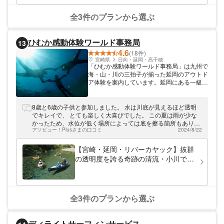
全3件のプランから選ぶ
ひむか感動体験ワールド事務局
13
4.6
(18件)
宮崎県
日向・延岡・高千穂
「ひむか感動体験ワールド事務局」は九州で
海・山・川の三拍子が揃った延岡のアウトド
ア体験を案内しています。延岡にある一級の
アウトドアフィールドはは市街地から30分
前後で行ける近さが最大の売りです。もちろ
ん、体験できる自然も一級品！九州最後の秘
8歳と6歳の子供と参加しました。 水は川底が見えるほど透明
境・大崩山、奇跡の清流・小川、東九州ナン
でキレイで、 とても楽しく大喜びでした。 この夏は雨が少な
バーワンのダイビングスポットなど、枚挙に
かったため、水位が低く場所によっては底を擦る箇所もありま
いとまがありません。ぜひ延岡に泊まって、
アソビュー！Plusさまの口コミ
2024/8/22
したが、スタッフの方が事前に石を退けてくれており、 少しで
アウトドア体験を満喫してください。
も流れやすいように気を遣ってくれていました。 子どもは今度
は1人で乗りたいと言ってますので また参加したいです。 大変
【宮崎・延岡・リバーカヤック】抜群
ありがとうございました。
の透明度を誇る奇跡の清流・小川でダ
ウンリバー体験
全3件のプランから選ぶ
ディライトサーフィンサービス