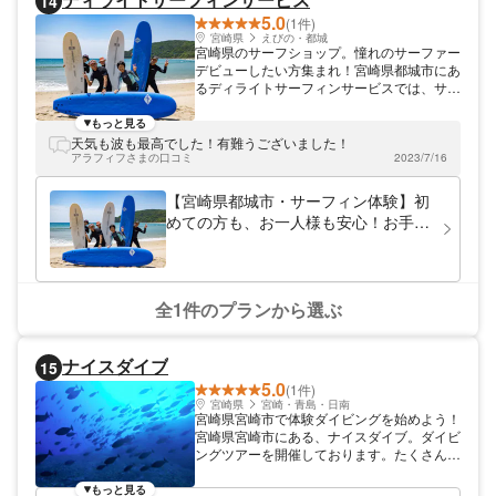
14
5.0
(1件)
宮崎県
えびの・都城
宮崎県のサーフショップ。憧れのサーファー
デビューしたい方集まれ！宮崎県都城市にあ
るディライトサーフィンサービスでは、サー
フィン体験スクールを開催しております。サ
ーフィン公認指導員の経験豊富なスタッフが
もっと見る
丁寧に楽しくご指導させて頂き、1人1人し
天気も波も最高でした！有難うございました！
っかりと教わる事が出来る納得のスクールで
アラフィフさまの口コミ
2023/7/16
す。
【宮崎県都城市・サーフィン体験】初
めての方も、お一人様も安心！お手軽
サーフィンデビュー
全1件のプランから選ぶ
ナイスダイブ
15
5.0
(1件)
宮崎県
宮崎・青島・日南
宮崎県宮崎市で体験ダイビングを始めよう！
宮崎県宮崎市にある、ナイスダイブ。ダイビ
ングツアーを開催しております。たくさんの
熱帯魚たちに会いに来てくださいね。水中写
真を撮るので、素敵な思い出を残せますよ。
もっと見る