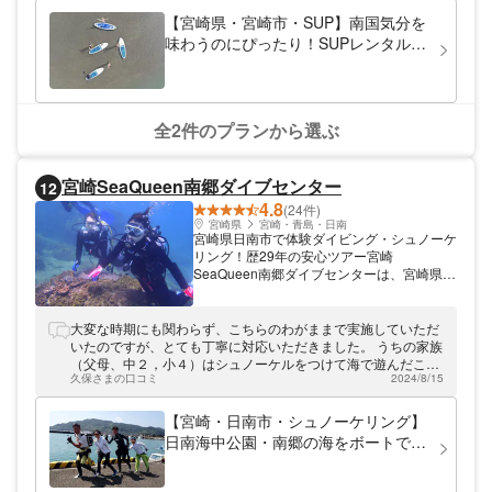
の前でラクチン！川と海、どちらの魅力も満
【宮崎県・宮崎市・SUP】南国気分を
喫できます。川を下って海へ出るもよし、上
味わうのにぴったり！SUPレンタルプ
流を目指すもよし。「宮崎空港」より車で約
ラン
9分とアクセス良好な当店をどうぞご利用く
ださい。
全2件のプランから選ぶ
宮崎SeaQueen南郷ダイブセンター
12
4.8
(24件)
宮崎県
宮崎・青島・日南
宮崎県日南市で体験ダイビング・シュノーケ
リング！歴29年の安心ツアー宮崎
SeaQueen南郷ダイブセンターは、宮崎県日
南市にて体験ダイビングやシュノーケリング
を開催しています。主催者の吉田茂はこの道
29年以上のベテランインストラクター。ハ
大変な時期にも関わらず、こちらのわがままで実施していただ
ンディキャップダイビングや海の生き物講師
いたのですが、とても丁寧に対応いただきました。 うちの家族
など、多方面で活動しています。初心者安心
（父母、中２，小４）はシュノーケルをつけて海で遊んだこと
のツアーで、美しい海を覗いてみませんか？
久保さまの口コミ
2024/8/15
はありましたが、スーツを着てフィンを付ける本格的なシュノ
みなさまのお越しをお待ちしております。
ーケリングは初めてでしたが、分かりやすく説明していただ
き、みんな楽しむことができました。 小学校４年の次男は泳ぐ
【宮崎・日南市・シュノーケリング】
のは得意ではないですが、親切にケアしていただき、また行き
日南海中公園・南郷の海をボートで楽
たいと言っています。 楽しい写真もいただき、家族全員にとっ
しむシュノーケリング（2時間30分）
てとても良い体験、思い出になりました。