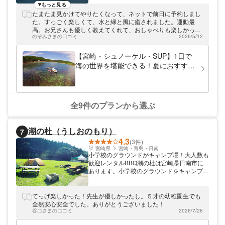
いっきり遊べるツアーをご用意。ハダシで駆
もっと見る
けた子どものころを思い出しながら、海や清
たまたま見かけてやりたくなって、ネットで前日に予約しまし
流を旅しましょう。大きなサーフボードを使
た。すっごく楽しくて、水と緑と風に癒されました。運動最
用するので、安定感も浮力もバッチリ。初心
高。お兄さんも優しく教えてくれて、おしゃべりも楽しかった
者に最適のツアーなので、安心してお越しく
のぞみさまの口コミ
2026/5/12
です。おすすめです！
ださいね。
【宮崎・シュノーケル・SUP】1日で
海の世界を堪能できる！夏におすすめ
のお得ツアー
全9件のプランから選ぶ
潮の杜（うしおのもり）
7
4.3
(3件)
宮崎県
宮崎・青島・日南
小学校のグラウンドがキャンプ場！大人数も
歓迎レンタルBBQ潮の杜は宮崎県日南市に
あります。小学校のグラウンドをキャンプ場
とし、レンタルBBQを行っています。広い
グラウンドは区画がなく、フリースペースで
お使いいただけます。50名様以上のBBQも
てっげ楽しかった！先生が優しかったし。５才の幼稚園生でも
大歓迎！大自然の中、広々とした空間で
全然安心安全でした。ありがとうございました！
BBQをお楽しみください
谷口さまの口コミ
2026/7/26