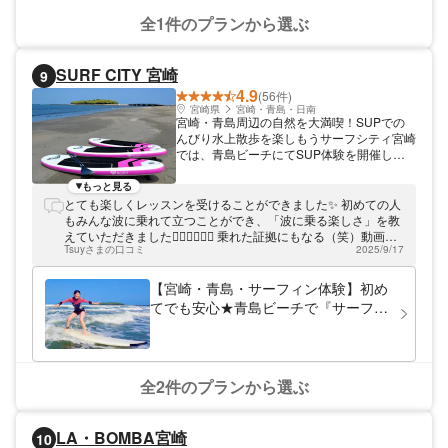
ます(^^♪
全1件のプランから選ぶ
SURF CITY 宮崎
9
4.9
(56件)
宮崎県
宮崎・青島・日南
宮崎・青島周辺の自然を大満喫！SUPでの
んびり水上散歩を楽しもうサーフシティ宮崎
では、青島ビーチにてSUP体験を開催して
います。クラブハウスは「青島駅」から徒歩
8分、青島海浜公園に隣接するロケーション
もっと見る
です。総敷地面積は410平米と広々！シャワ
とても楽しくレッスンを受けることができました✨ 初めての人
ールームやパウダールームをはじめ、ラウン
もみんな波に乗れて立つことができ、「波に乗る楽しさ」を教
ジ、カフェ、ガーデンなどを完備していま
えていただきました🏄‍♀️🏄‍♀️🏄‍♀️ 乗れた証拠にもなる（笑）動画も
す。SUP体験は平日限定プランと休日限定
Tsuyさまの口コミ
2025/9/17
いただけて、とても素敵なサービスだと思います❣️ また青島に
プランをご用意。どちらもベテランインスト
来た時には、ぜひお願いしたいです。 本当にありがとうござい
ラクターのサポートがあるので、初心者の方
ました
【宮崎・青島・サーフィン体験】初め
も気軽にご参加いただけます。
てでも安心★青島ビーチで『サーフィ
ン体験』ロッカーシャワー完備・ボー
ド・ウエットレンタル料含む＜併設さ
れたカフェの本格コーヒー付き＞！!
全2件のプランから選ぶ
LA・BOMBA宮崎
10