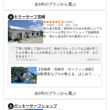
全3件のプランから選ぶ
キラーサーフ宮崎
4
5.0
(139件)
宮崎県
宮崎・青島・日南
初心者大歓迎！国内外の大会を転戦したプロ
サーファーが営むサーフショップ宮崎県青
島、海から徒歩約1分の最高のロケーション
を誇る「キラーサーフ宮崎」。豊富なプロ活
動経験をもとにサーフィンを基本からレクチ
ャーいたしております。初心者でもチャレン
丁寧に指導して頂けたので、初めてのレッスンでも上達の手ご
ジしやすい優しい波の中、サーフィンを楽し
たえを感じることが出来ました！とても楽しかったです、また
く体験していただけます。「宮崎IC」「宮崎
行きます！！
空港」から車で約15分。宮崎の美しい海を
キアヌさまの口コミ
2024/7/15
当店でどうぞご満喫ください。
【宮崎県・宮崎市・サーフィン体験】
経験豊富なプロが教える。はじめての
サーフィン
全2件のプランから選ぶ
ガッキーサーフショップ
5