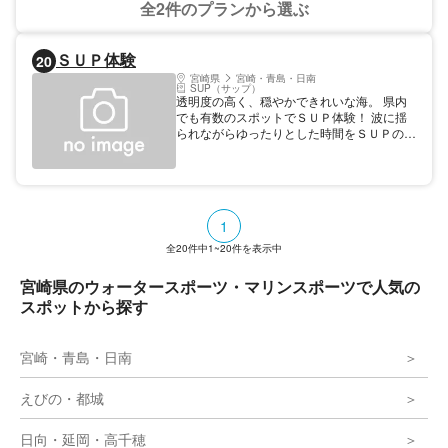
全2件のプランから選ぶ
ＳＵＰ体験
20
宮崎県
宮崎・青島・日南
SUP（サップ）
透明度の高く、穏やかできれいな海。 県内
でも有数のスポットでＳＵＰ体験！ 波に揺
られながらゆったりとした時間をＳＵＰの上
で過ごしてみませんか。 【料金】 大人:
3500円 ウェットのレンタル料別
1
全
20
件中
1~20
件を表示中
宮崎県のウォータースポーツ・マリンスポーツで人気の
スポットから探す
宮崎・青島・日南
えびの・都城
日向・延岡・高千穂