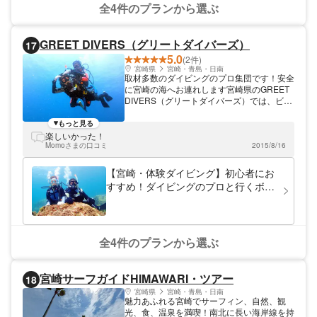
全4件のプランから選ぶ
GREET DIVERS（グリートダイバーズ）
17
5.0
(2件)
宮崎県
宮崎・青島・日南
取材多数のダイビングのプロ集団です！安全
に宮崎の海へお連れします宮崎県のGREET
DIVERS（グリートダイバーズ）では、ビギ
ナー向けの体験ダイビングを行っています。
経験豊富なスタッフが多数在籍しており、初
もっと見る
心者でも安全にお楽しみいただけます。 メ
楽しいかった！
ディア取材多数のプロ集団が、宮崎の美しい
Momoさまの口コミ
2015/8/16
海をガイドします！ 宮崎県にあるGREET
DIVERS（グリートダイバーズ）は、多くの
【宮崎・体験ダイビング】初心者にお
テレビや雑誌に取材協力を行っております。
すすめ！ダイビングのプロと行くボー
海を知り尽くし、誰よりも海を愛しているス
ト体験ダイビング
タッフたちが、みなさまのダイビング体験を
サポートします。初心者にもわかりやすく、
レクチャーを行います。まずはダイビング入
門として、気軽にご参加くださいませ！ ダ
全4件のプランから選ぶ
イビングは、癒しのアクティビティ。独特の
時の流れを感じてみましょう ダイビング
は、まるで空を飛んでいるように自由な気持
宮崎サーフガイドHIMAWARI・ツアー
18
ちになれます。たくさんの魚やサンゴにも出
会えるので、究極の癒しを体感できるでしょ
宮崎県
宮崎・青島・日南
魅力あふれる宮崎でサーフィン、自然、観
う。ココロもカラダもフリーになれるダイビ
光、食、温泉を満喫！南北に長い海岸線を持
ングは、一度体験すると、その感覚が忘れら