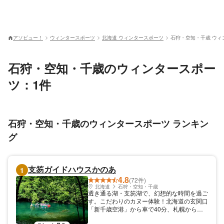
アソビュー！
ウィンタースポーツ
北海道 ウィンタースポーツ
石狩・空知・千歳 ウィ
石狩・空知・千歳のウィンタースポー
ツ：1件
石狩・空知・千歳のウィンタースポーツ ランキン
グ
支笏ガイドハウスかのあ
1
4.8
(72件)
北海道
石狩・空知・千歳
透き通る湖・支笏湖で、幻想的な時間を過ご
す。こだわりのカヌー体験！北海道の玄関口
「新千歳空港」から車で40分、札幌から車
で1時間という素晴らしい場所に位置しなが