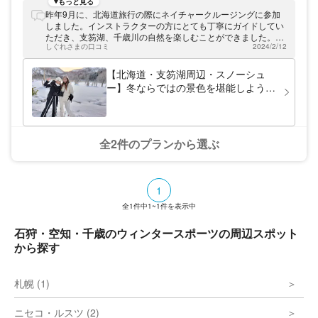
ら、環境省の調査で「水質日本一」と何度も
もっと見る
認定されたことがある良好な水質と高い透明
昨年9月に、北海道旅行の際にネイチャークルージングに参加
度を誇る「支笏湖」。 アクセスも環境も最
しました。インストラクターの方にとても丁寧にガイドしてい
高のフィールドにお店を構え、アウトドアツ
ただき、支笏湖、千歳川の自然を楽しむことができました。ぜ
アーを行っているほか、「かのあアウトドア
しぐれさまの口コミ
2024/2/12
ひ、次も利用したいと思います。
クラブ」「KeepClearProject」を立ち上げ
野外教育・環境保全にも取り組んでいます。
【北海道・支笏湖周辺・スノーシュ
「canoa（カノア）」とは、「カヌー」の語
ー】冬ならではの景色を堪能しよう！
源と言われ、カリブ地方の言葉と言われてい
プライベート スノーウォーク
ます。また、ハワイ語では「自由」という意
味を持つ「かのあ」。私たちは「かのあ」と
いう名前の通り「カヌーが大好きな自由人」
です。そんなスタッフがカヌーの魅力をお伝
全2件のプランから選ぶ
え致します。
1
全
1
件中
1~1
件を表示中
石狩・空知・千歳のウィンタースポーツの周辺スポット
から探す
札幌 (1)
ニセコ・ルスツ (2)