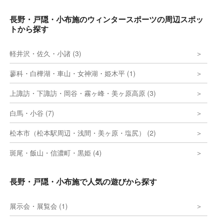
長野・戸隠・小布施のウィンタースポーツの周辺スポッ
トから探す
軽井沢・佐久・小諸 (3)
蓼科・白樺湖・車山・女神湖・姫木平 (1)
上諏訪・下諏訪・岡谷・霧ヶ峰・美ヶ原高原 (3)
白馬・小谷 (7)
松本市（松本駅周辺・浅間・美ヶ原・塩尻） (2)
斑尾・飯山・信濃町・黒姫 (4)
長野・戸隠・小布施で人気の遊びから探す
展示会・展覧会 (1)