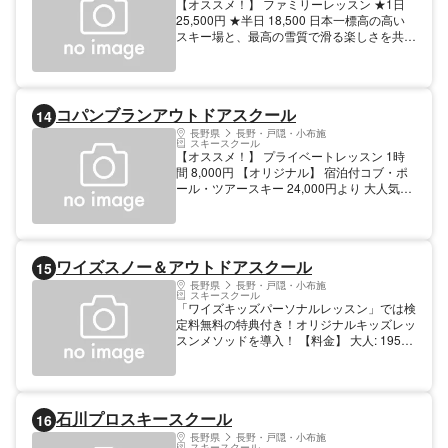
【オススメ！】 ファミリーレッスン ★1日
25,500円 ★半日 18,500 日本一標高の高い
スキー場と、最高の雪質で滑る楽しさを共有
しましょう。
コパンブランアウトドアスクール
14
長野県
長野・戸隠・小布施
スキースクール
【オススメ！】 プライベートレッスン 1時
間 8,000円 【オリジナル】 宿泊付コブ・ポ
ール・ツアースキー 24,000円より 大人気の
コブ・ポール・ショートターンレッスンをは
じめ草津・万座ツアーまで！お気軽にお問い
合わせください。 【料金】 大人: 6000円 1
日 6,000円 / 半日 4,500円 子供: 5000円
ワイズスノー＆アウトドアスクール
15
5,000円～7,000円
長野県
長野・戸隠・小布施
スキースクール
「ワイズキッズパーソナルレッスン」では検
定料無料の特典付き！オリジナルキッズレッ
スンメソッドを導入！ 【料金】 大人: 19500
円 4時間 子供: 19500円 4時間
石川プロスキースクール
16
長野県
長野・戸隠・小布施
スキースクール