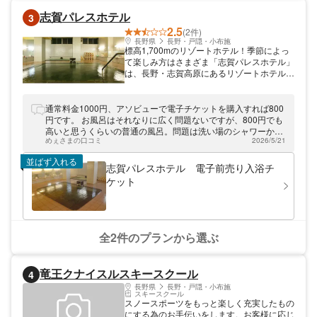
志賀パレスホテル
3
2.5
(2件)
長野県
長野・戸隠・小布施
標高1,700mのリゾートホテル！季節によっ
て楽しみ方はさまざま「志賀パレスホテル」
は、長野・志賀高原にあるリゾートホテルで
す。標高1,700mに位置し、冬はスキー、春
～秋はハイキング・観光の拠点としてお楽し
みいただけます。日帰り入浴では、湯量豊富
通常料金1000円、アソビューで電子チケットを購入すれば800
な大浴場はもちろん、ラウンジ・売店・ロビ
円です。 お風呂はそれなりに広く問題ないですが、800円でも
ーのご利用が可能。お車でお越しの際は、上
高いと思うくらいの普通の風呂。問題は洗い場のシャワーから
信越自動車道「信州中野IC」のご利用が便利
めぇさまの口コミ
2026/5/21
ほとんどお湯が出ない。他の利用者が居ると水しか出てこず、
です。
お湯がなかなか出ません。 この程度の風呂なら、せいぜい500
並ばず入れる
円くらいじゃないかな。
志賀パレスホテル 電子前売り入浴チ
ケット
全2件のプランから選ぶ
竜王クナイスルスキースクール
4
長野県
長野・戸隠・小布施
スキースクール
スノースポーツをもっと楽しく充実したもの
にする為のお手伝いをします。お客様に応じ