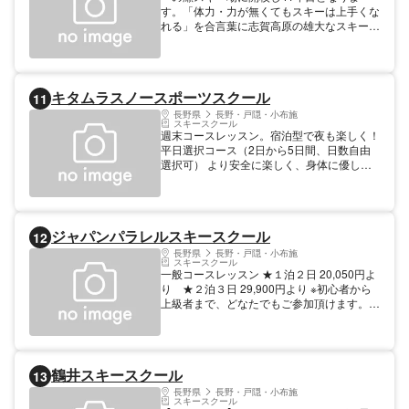
す。「体力・力が無くてもスキーは上手くな
れる」を合言葉に志賀高原の雄大なスキー場
をフル活用し皆さまと共に「滑る歓び」をと
もに分かち合えるスキー学校を目指して努力
して参りたいと考えております。 【料金】
大人: 6500円 1日 6,500円/半日 4,000円 子
キタムラスノースポーツスクール
11
供: 22000円 プライベート 1日 22,000円/半
日 12,000円 その他: 24400円 ★シニアコー
長野県
長野・戸隠・小布施
スキースクール
ス2泊2日 24,400円～ 3泊3日 36,600円
週末コースレッスン。宿泊型で夜も楽しく！
平日選択コース（2日から5日間、日数自由
選択可） より安全に楽しく、身体に優しい
滑りを目指して、少人数の班でお客様のニー
ズに合わせて対応致します。 【料金】 大人:
26000円 4hプライベート 子供: 7000円 1hプ
ライベート 備考: 14000円 2hプライベー
ジャパンパラレルスキースクール
12
ト 大人
長野県
長野・戸隠・小布施
スキースクール
一般コースレッスン ★１泊２日 20,050円よ
り ★２泊３日 29,900円より ※初心者から
上級者まで、どなたでもご参加頂けます。
コブ政略・ショートターン・検定コース
21,750円 ポールコース 22,750円 ※VTR撮
影・技術ミーティングあり、いずれも１泊２
日。
鶴井スキースクール
13
長野県
長野・戸隠・小布施
スキースクール