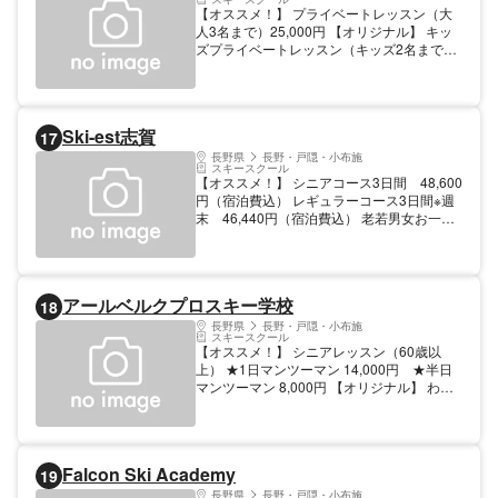
【オススメ！】 プライベートレッスン（大
人3名まで）25,000円 【オリジナル】 キッ
ズプライベートレッスン（キッズ2名まで）
18,000円 自然の中で雪と戯れ、スキーを楽
しむ。安全第一、笑顔で楽しく、Let’s
Natural Skiing. 【料金】 子供: 7500円
Ski-est志賀
17
長野県
長野・戸隠・小布施
スキースクール
【オススメ！】 シニアコース3日間 48,600
円（宿泊費込） レギュラーコース3日間※週
末 46,440円（宿泊費込） 老若男女お一人
様、ファミリーシニア問わず気軽に参加でき
るアットホームな合宿制のスキースクールで
コブや特別講座もあります。 【料金】 大人:
10800円 1日・半日 10,800円 子供: 10800円
アールベルクプロスキー学校
18
長野県
長野・戸隠・小布施
スキースクール
【オススメ！】 シニアレッスン（60歳以
上） ★1日マンツーマン 14,000円 ★半日
マンツーマン 8,000円 【オリジナル】 わが
まま言いたい放題！チューンナップアドバイ
ス無料！ メダル検定（国際スキー技術検
定）随時受付！ 雪山生活を楽しみつくす！
チューンナップマシン導入！年齢、体力、技
Falcon Ski Academy
19
術に合わせて最適な技術と道具と雪山での楽
しみ方をご提案します。全てお任せ安心サポ
長野県
長野・戸隠・小布施