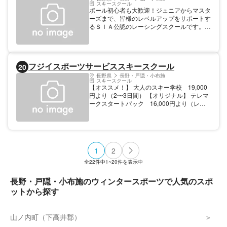
スキースクール
ート。
ポール初心者も大歓迎！ジュニアからマスタ
ーズまで、皆様のレベルアップをサポートす
るＳＩＡ公認のレーシングスクールです。
詳細は、ＨＰをご覧ください。
フジイスポーツサービススキースクール
20
長野県
長野・戸隠・小布施
スキースクール
【オススメ！】 大人のスキー学校 19,000
円より（2〜3日間） 【オリジナル】 テレマ
ークスタートパック 16,000円より（レン
タル代込） ※ＨＰより３日前までの予約制に
なっています。 ベテランのスタッフがキッ
ズからシニアの方それぞれのお客様がレベル
に合わせた最高最適なレッスンを親切、丁寧
に楽しく指導させていただける大評判のスキ
1
2
ースクールです。
全
22
件中
1~20
件を表示中
長野・戸隠・小布施のウィンタースポーツで人気のスポ
ットから探す
山ノ内町（下高井郡）