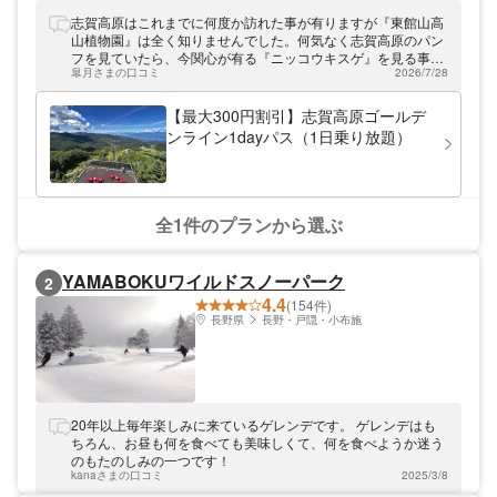
し、上信越高原国立公園を中心部に占める高
原地帯です。標高2,000ｍのリゾート地とし
志賀高原はこれまでに何度か訪れた事が有りますが『東館山高
て一年を通して他では体験できないアウトド
山植物園』は全く知りませんでした。何気なく志賀高原のパン
ア・アクティビティを楽しめます。秋に見ら
フを見ていたら、今関心が有る『ニッコウキスゲ』を見る事が
れる紅葉は長期間に渡って楽しめる長野県の
皐月さまの口コミ
2026/7/28
出来るとの事で訪れました。 ゴンドラを3台乗り継いで頂上の
紅葉の名所の1つです。
植物園を散策していてビックリ‼️山の斜面一面が『ニッコウキ
スゲ』では有りませんか！感動の一言です❣️ しかもほぼ満開状
【最大300円割引】志賀高原ゴールデ
態でした。 花は時期により見頃が変わります。 とてもラッキ
ンライン1dayパス（1日乗り放題）
ーでした。 又違う時期に訪れてみたいものです♪
全1件のプランから選ぶ
YAMABOKUワイルドスノーパーク
2
4.4
(154件)
長野県
長野・戸隠・小布施
20年以上毎年楽しみに来ているゲレンデです。 ゲレンデはも
ちろん、お昼も何を食べても美味しくて、何を食べようか迷う
のもたのしみの一つです！
kanaさまの口コミ
2025/3/8