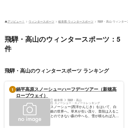
アソビュー！
ウィンタースポーツ
岐阜県 ウィンタースポーツ
飛騨・高山 ウィンター
飛騨・高山のウィンタースポーツ：5
件
飛騨・高山のウィンタースポーツ ランキング
鍋平高原スノーシューハーフデーツアー（新穂高
1
ロープウェイ）
岐阜県
飛騨・高山
スノーシュー・スノートレッキング
スノーシュー(西洋かんじき）をはいて、白
銀の世界へ。草木が生い茂り、普段は入るこ
とのできない森の中へも、雪が積もれば入る
ことができます。スノーシューが初めての方
のための体験コースで、誰でも、手ぶらで参