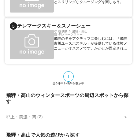
とスリリングなクルージングを楽しもう。
テレマークスキー＆スノーシュー
5
岐阜県
飛騨・高山
テレマークスキー
飛騨の冬をアクティブに楽しむには、「飛騨
古川ユースホステル」が提供している体験メ
ニューがオススメです。かかとが固定されて
いない独特な使用感が人気の「テレマークス
キー」は、近年「テレマーカー」と呼ばれる
熱烈な愛好者が増えているスポーツ。宿近く
のゲレンデ（飛騨かわいスキー場）で体験す
ることができます。また、寒敷（かんじき）
1
のような履物を履いて雪山トレッキングをす
る「スノーシュー」は、雪化粧をした北アル
全
5
件中
1~5
件を表示中
プスの山々を眺めながらの開放感ある雪山散
策が楽しめます。普通のスキーやスノーボー
飛騨・高山のウィンタースポーツの周辺スポットから探
ドとは一味違った冬山体験をして、冬の飛騨
す
をアクティブに味わってください（スノーシ
ュー体験場所は、飛騨かわいスキー場または
ひだ流葉スキー場・飛騨古川ユースホステル
郡上・美濃・関 (2)
周辺となります）。〔最終更新日：2017年
12月12日〕 営業 不定休（体験希望日程をお
電話にて事前にご相談ください）
飛騨・高山で人気の遊びから探す