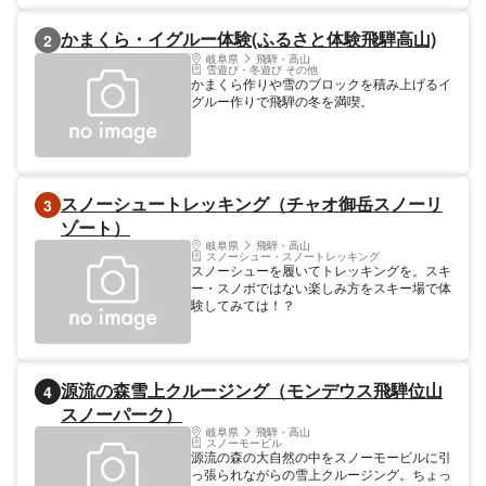
加できるよう、ウェア、スパッツ、手袋など
レンタル一式をセットにしました。（要予
かまくら・イグルー体験(ふるさと体験飛騨高山)
2
約）新穂高ロープウェイの２０％割引券付き
です。（要予約）集合場所：新穂高ビジター
岐阜県
飛騨・高山
雪遊び・冬遊び その他
センター「山楽館」（しらかば平駅前）予約
かまくら作りや雪のブロックを積み上げるイ
先：０５７８−８９−２２５４
グルー作りで飛騨の冬を満喫。
スノーシュートレッキング（チャオ御岳スノーリ
3
ゾート）
岐阜県
飛騨・高山
スノーシュー・スノートレッキング
スノーシューを履いてトレッキングを。スキ
ー・スノボではない楽しみ方をスキー場で体
験してみては！？
源流の森雪上クルージング（モンデウス飛騨位山
4
スノーパーク）
岐阜県
飛騨・高山
スノーモービル
源流の森の大自然の中をスノーモービルに引
っ張られながらの雪上クルージング。ちょっ