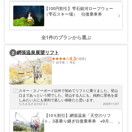
【100円割引】雫石銀河ロープウェー
（雫石スキー場） 往復乗車券
全1件のプランから選ぶ
網張温泉展望リフト
2
4.3
(16件)
岩手県
雫石
スキー・スノーボード以外で初めてリフトに乗りました。登山
口まであっという間でした。登山する人にも、純粋に景色を楽
しみたい人にも便利で楽しい体験だと思います。
ちろまるさまの口コミ
2025/11/27
【10％割引】網張温泉「天空のリフ
ト」3基乗り継ぎ往復乗車券 ※9月19
日～利用可能