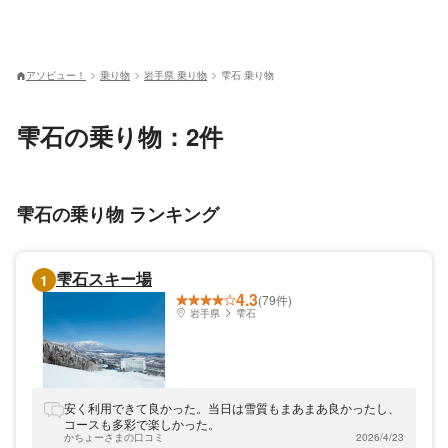
アソビュー！
乗り物
岩手県 乗り物
雫石 乗り物
雫石の乗り物：2件
雫石の乗り物 ランキング
雫石スキー場
1
4.3
(79件)
岩手県
雫石
安く利用できて良かった。当日は雪質もまあまあ良かったし、
コースも多彩で楽しかった。
かちょーさまの口コミ
2026/4/23