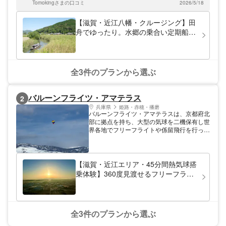
に残る、特別な時間をお過ごしいただけま
Tomokingさまの口コミ
2026/5/18
す。船乗り場までは、「彦根IC」・「八日市
IC」から約45分、「竜王IC」から約30分で
【滋賀・近江八幡・クルージング】田
す。
舟でゆったり。水郷の乗合い定期船
（60分）
全3件のプランから選ぶ
バルーンフライツ・アマテラス
2
兵庫県
姫路・赤穂・播磨
バルーンフライツ・アマテラスは、京都府北
部に拠点を持ち、大型の気球を二機保有し世
界各地でフリーフライトや係留飛行を行って
います。
【滋賀・近江エリア・45分間熱気球搭
乗体験】360度見渡せるフリーフライ
トで近江八幡の大空へご案内！
全3件のプランから選ぶ