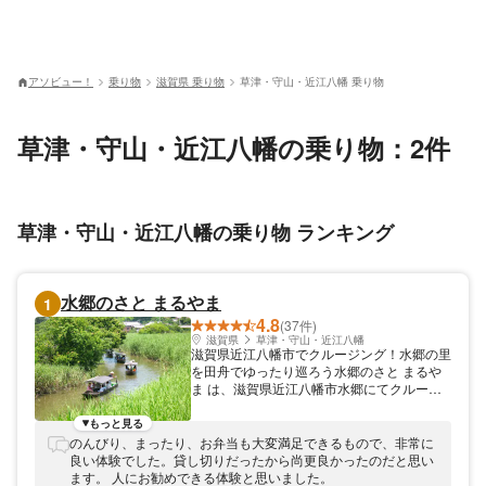
アソビュー！
乗り物
滋賀県 乗り物
草津・守山・近江八幡 乗り物
草津・守山・近江八幡の乗り物：2件
草津・守山・近江八幡の乗り物 ランキング
水郷のさと まるやま
1
4.8
(37件)
滋賀県
草津・守山・近江八幡
滋賀県近江八幡市でクルージング！水郷の里
を田舟でゆったり巡ろう水郷のさと まるや
ま は、滋賀県近江八幡市水郷にてクルージ
ングを開催しています。小さな手漕ぎの田舟
に、船頭が立ってご案内。水郷に広がる四季
もっと見る
折々の風景を眺めながら、ゆったりとクルー
のんびり、まったり、お弁当も大変満足できるもので、非常に
ジングを満喫していただけます。貸切であれ
良い体験でした。貸し切りだったから尚更良かったのだと思い
ば、ペットとの乗船やお食事も可能！思い出
ます。 人にお勧めできる体験と思いました。