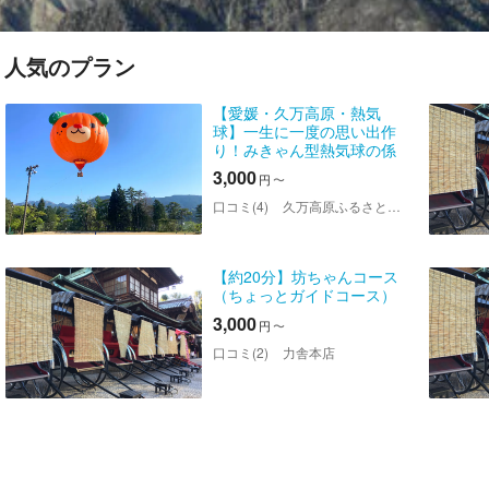
人気のプラン
【愛媛・久万高原・熱気
球】一生に一度の思い出作
り！みきゃん型熱気球の係
留搭乗体験
3,000
円
〜
口コミ(4)
久万高原ふるさと旅行村
【約20分】坊ちゃんコース
（ちょっとガイドコース）
3,000
円
〜
口コミ(2)
力舎本店