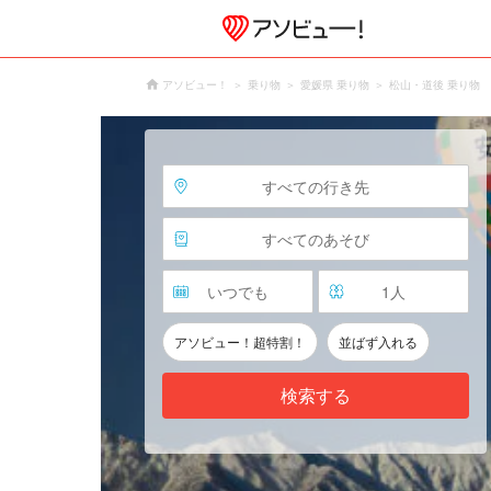
アソビュー！
乗り物
愛媛県 乗り物
松山・道後 乗り物
すべての行き先
すべてのあそび
いつでも
1
人
アソビュー！超特割！
並ばず入れる
検索する