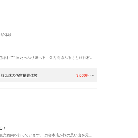
自然体験
標高の高い久万高原の澄んだ空気と、広大な自然に包まれて1日たっぷり遊べる「久万高原ふるさと旅行村」。夏は涼しい高原のアウトドアで自然の魅力を感じられる滞在型レジャースポットです。 人気の体験は、ロープで地上とつながった状態でゆっくり上昇する「係留熱気球体験」。初めての方やお子さま連れでも参加しやすく、上空から眺める久万高原の景色は旅のハイライトに。 さらに、木々の上を進む冒険アクティビティ「ツリートレッキング くまの森」！自然の中で身体を動かし、ワクワクする時間をお楽しみいただけます。 敷地内では、釣り堀や魚のつかみどり、バーベキューなど、家族や仲間と盛り上がる体験も充実。宿泊はコテージやキャンプで、自然の中に“泊まる”楽しさも味わえます。夜は、天体観測館やプラネタリウムで星空の世界へ。昼とは違う高原の静けさと感動が待っています。 係留熱気球・ツリートレッキングに加え、季節に合わせた体験コンテンツも順次追加予定。久万高原で、自然と遊びと滞在をまるごと満喫する休日をお過ごしください。
型熱気球の係留搭乗体験
3,000
円
〜
る！
力舎本店は愛媛県松山市・道後温泉で人力車による観光案内を行っています。 力舎本店が旅の思い出を元気にサポート！ 道後温泉本館は、愛媛県松山市の道後温泉の中心にあり、「坊ちゃん湯」と言われ多くの人に親しまれています。そんな道後温泉本館前で、毎日元気に営業中！お客様の安全をモットーに、思い出づくりのお手伝いをいたします。気軽に体験できるプランからご用意しておりますので、道後温泉にお越しの際は、ぜひ「力舎本店」をご利用ください。 日本最古の温泉地を人力車で巡る 道後温泉本館は、夏目漱石の小説「坊っちゃん」の中に描かれていることでも知られ、愛媛県の代表的な観光名所です。歴史文化の魅力溢れる建築物や、古くから人々に愛されてきた町の風景を眺めながら、ゆったりと贅沢な時間をお過ごしください。 道後温泉の魅力を知り尽くした車夫が笑顔でみなさまをご案内いたします。