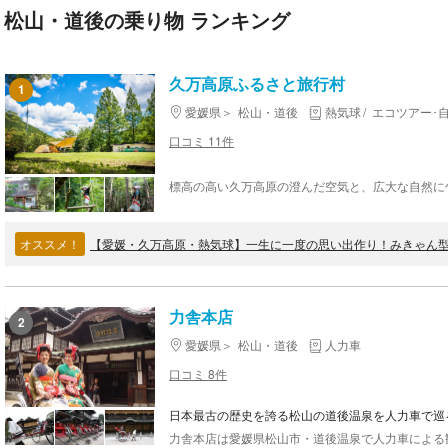
松山・道後の乗り物 ランキング
久万高原ふるさと旅行村
1
愛媛県
松山・道後
熱気球
エコツアー･
口コミ 11件
オススメ！
【愛媛・久万高原・熱気球】一生に一度の思い出作り！みきゃん
力舎本店
2
愛媛県
松山・道後
人力車
口コミ 8件
日本最古の歴史を誇る松山の道後温泉を人力車で巡