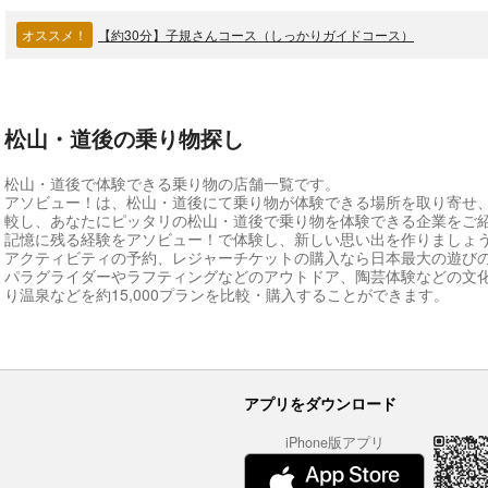
オススメ！
【約30分】子規さんコース（しっかりガイドコース）
松山・道後の乗り物探し
松山・道後で体験できる乗り物の店舗一覧です。
アソビュー！は、松山・道後にて乗り物が体験できる場所を取り寄せ
較し、あなたにピッタリの松山・道後で乗り物を体験できる企業をご
記憶に残る経験をアソビュー！で体験し、新しい思い出を作りましょ
アクティビティの予約、レジャーチケットの購入なら日本最大の遊び
パラグライダーやラフティングなどのアウトドア、陶芸体験などの文
り温泉などを約15,000プランを比較・購入することができます。
アプリをダウンロード
iPhone版アプリ