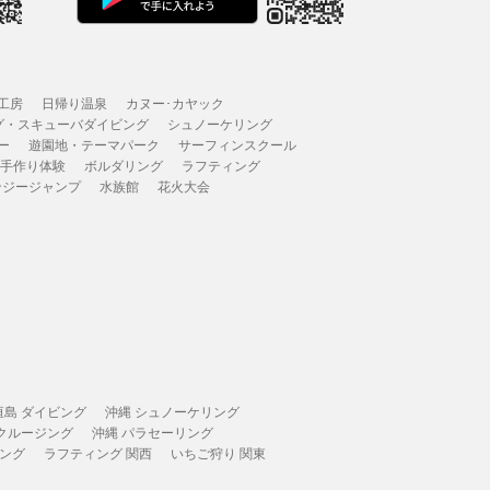
工房
日帰り温泉
カヌー･カヤック
グ・スキューバダイビング
シュノーケリング
ー
遊園地・テーマパーク
サーフィンスクール
 手作り体験
ボルダリング
ラフティング
ンジージャンプ
水族館
花火大会
垣島 ダイビング
沖縄 シュノーケリング
 クルージング
沖縄 パラセーリング
ィング
ラフティング 関西
いちご狩り 関東