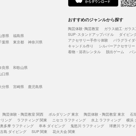
おすすめのジャンルから探す
陶芸体験･陶芸教室
ガラス細工･ガラス
SUP･スタンドアップパドル
ダイビン
山形県
福島県
アクセサリー手作り体験
パラグライダ
千葉県
東京都
神奈川県
キャンドル作り
シルバーアクセサリー
着物・浴衣レンタル
脱出ゲーム
バ
奈良県
和歌山県
山口県
大分県
宮崎県
鹿児島県
陶芸体験・陶芸教室 関西
ボルダリング 東京
陶芸体験・陶芸教室 東京
石
ケリング
ラフティング 関東
ニセコ ラフティング
水上 ラフティング
横浜
奥多摩 ラフティング
串本 ダイビング
鬼怒川 ラフティング
球磨川 ラフテ
古島 ダイビング
SUP 関東
花火大会 関東