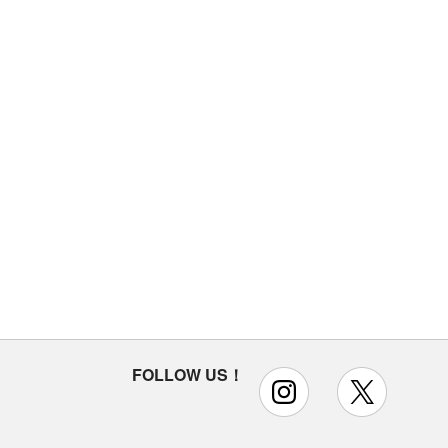
FOLLOW US！
instagram
x