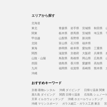
エリアから探す
北海道
東北
青森県
岩手県
宮城県
秋田県
関東
栃木県
群馬県
茨城県
埼玉県
甲信越
山梨県
長野県
新潟県
北陸
富山県
石川県
福井県
東海
静岡県
岐阜県
愛知県
三重県
関西
滋賀県
京都府
大阪府
兵庫県
山陰・山陽
鳥取県
島根県
岡山県
広島県
四国
徳島県
香川県
愛媛県
高知県
九州
福岡県
佐賀県
長崎県
熊本県
沖縄
おすすめキーワード
京都 着物レンタル
沖縄 ダイビング
日帰り温泉 関東
屋久島 ダイビング
関西 日帰り温泉
石垣島 シュノー
天草 イルカウォッチング
沖縄 ホエールウォッチング
沖縄 マリンスポーツ
ガラス細工・ガラス工房 東京
宮