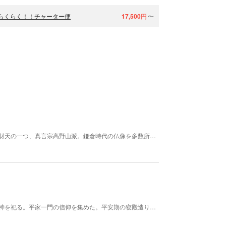
らくらく！！チャーター便
17,500
円
〜
正式には「亀居山放光院大願寺」と呼ぶ。日本三弁財天の一つ、真言宗高野山派。鎌倉時代の仏像を多数所蔵しています。明治時代の神仏分離令が出されるまで、嚴島神社など宮島島内の神社の修理造営を掌っていました。 【料金】 無料
宮島にある、世界遺産に登録された神社。宗像三女神を祀る。平家一門の信仰を集めた。平安期の寝殿造りを神社建築に応用し長い回廊が特徴的である。市杵島姫命、湍津姫命、田心姫命。全建造物は国宝および重要文化財。瀬戸内海の島を背後に、海の中に立つ朱色の大鳥居や木造建物が建ち並ぶ姿は日本でも珍しい。潮が満ちてくると社殿があたかも海に浮かんだように見え圧巻。 【料金】 大人: 300円 昇殿初穂料。団体（50名以上）は、250円 高校生: 200円 昇殿初穂料。団体（50名以上）は、150円 中学生: 100円 昇殿初穂料。団体（50名以上）は、70円 小学生: 100円 昇殿初穂料。団体（50名以上）は、70円