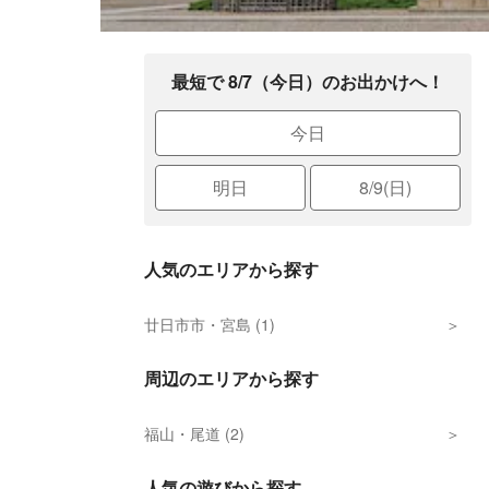
最短で 8/7（今日）のお出かけへ！
今日
明日
8/9(日)
人気のエリアから探す
廿日市市・宮島 (1)
周辺のエリアから探す
福山・尾道 (2)
人気の遊びから探す