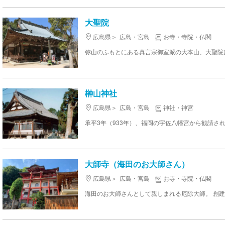
大聖院
広島県
広島・宮島
お寺・寺院・仏閣
榊山神社
広島県
広島・宮島
神社・神宮
大師寺（海田のお大師さん）
広島県
広島・宮島
お寺・寺院・仏閣
海田のお大師さんとして親しまれる厄除大師。 創建年