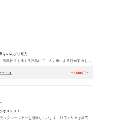
島をのんびり観光
えびす屋宮島店は、日本三景であり、世界文化遺産・厳島神社を擁する宮島にて、人力車による観光案内を行っています。 人力車で街をめぐる。新たな観光の形をご提案 人力車に乗って、街をゆっくりとめぐってみませんか？皆さまをご案内するのは、街の魅力を知りつくした俥夫たち。楽しいトークと地元ならではの知識で、お客さまを飽きさせることがありません。知らなかった道、見たこともない景色をご案内いたします。 日本の美、宮島を堪能 日本三景の一つに数えられる宮島。厳島神社を擁し、はるか昔から神の島として人々の信仰を集めてきました。青い海、緑の山に朱塗りの鳥居のコントラストが美しく映えます。「神の島」とも呼ばれる宮島を高い目線からのんびりと満喫してください。 いつでも笑顔と感謝の気持ちを忘れず、皆さまをおもてなしいたします。ぜひ一度ご利用ください！
分コース
11,500
円
〜
ー
がオススメ！
広島市にある広交タクシーでは、20年ほど前から観光タクシーツアーを開催しています。対応エリアは幅広く、広島市内・宮島・江田島・岩国・尾道・しまなみ海道など、さまざまな観光名所でのご案内が可能です。ガイドを務める運転手は、全員が地元密着型。各スポットの説明が丁寧なことはもちろん、美味しいランチのお店などの穴場情報もお伝えできます。ツアーでは車窓からの景色の他、気になるところで下車し、散策もお楽しみいただけます。柔軟に対応しますので、気軽に運転手にご相談ください。