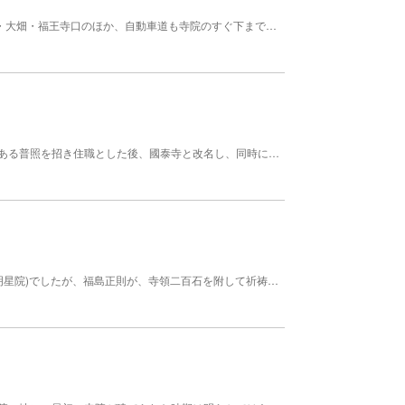
福王寺山（496ｍ）の頂上近くにあり、参道は南原・大畑・福王寺口のほか、自動車道も寺院のすぐ下まで通っている。「安芸の高野山」とも呼ばれる真言宗の古刹で、鎌倉時代の初期、天長5年（828）に弘法大師（空海）により開基されたと伝えられる。 創建年代 天長5年(828年)
当初は安國寺と號していましたが、福島正則の弟である普照を招き住職とした後、國泰寺と改名し、同時に曹洞宗に改宗しました。浅野家ゆかりの寺であることから、境内には大石内蔵助妻りくの墓があります。昭和53年(1978年)に、広島市内の再開勝が進む中、広島市中心部から現地へ移転しました。 創建年代 不詳
毛利輝元が母の位牌所として建立した妙寿寺(院号 明星院)でしたが、福島正則が、寺領二百石を附して祈祷寺を命じました。昭和20年(1945年)、原爆ですべての建物が焼失してしまいました。現在の建物は昭和49年(1974年)に再建され、堂内には広島浅野藩の分家にあたる赤穂義士四十七体の木像が安置されています。