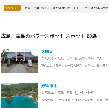
オススメ！
【広島市中区･南区⇒広島空港直行便】タクシーで広島空港へ移動
広島・宮島のパワースポット スポット 20選
大願寺
広島県
広島・宮島
お寺・寺院・仏閣
嚴島神社
広島県
広島・宮島
神社・神宮