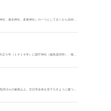
神武天皇ゆかりの神社と伝わる。安芸国三社（厳島神社、速谷神社、多家神社）の一つとして古くから信仰されてきた。 境内にある宝蔵は校倉造で、広島城三の丸稲荷を移築されたもの。戦火で全焼した広島城にあった史跡として唯一現存。広島県指定重要文化財。 文化財 都道府県指定重要文化財 宝蔵 創建年代 不詳
飽速玉命を主祭神に七柱の神を守護神として祀る。大正５年（１９１６年）に国庁神社（厳島遥拝所）、槻瀬明神、大黒社を合祀して、田所明神社として現在地に建立。 田所氏は奈良時代以前の安芸国造であった飽速玉命の出自（姓佐伯氏）と伝え、佐伯氏は国司制度が確立してからは佐伯郡司に任命され、また厳島明神・芸州国府八幡祭祀のときは国府泰幣使代も務めたという。 平安時代の初め頃田所氏（田所氏は姓を佐伯のほか三宅、石井とも称し、平安期の職名「田所」を本姓としたと伝える）は五日市から府中に移り、以後国府の在庁官人として安芸国の政治を掌るとともに、厳島神社の厳島国府上卿として祭主も務めた。今の石井城跡の地に広大な屋敷を有し延久４年（１０７２年）に国庁神社を建立、朝夕長官をはじめ約４０人の所従が厳島の方向に向かって礼拝していたという。 元禄３年（１６９０年）に現在の地に移り（芸州厳島絵図に明神殿は厳島遥拝所と記されている。）、現在の社殿は平成１０年（１９９８年）再建。明神祭、秋季例大祭をはじめ月次祭などが執り行われている。
かつて、南海奇勝の地と詠われた廿日市の中央、標高29.2ｍの篠尾山上。廿日市全体を見下ろすように建つ。ゆったりとした参道の117段の石段を登ると、小高い山上から市街地、瀬戸内海の景観を望むことができる。勉学の神として今も多くの参詣者で賑わう。 祭神 スガワラノミチザネ 作成年代: 鎌倉時代