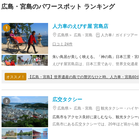
広島・宮島のパワースポット ランキング
人力車のえびす屋 宮島店
1
広島県
広島・宮島
人力車
ガイドツアー
口コミ 24件
朱い鳥居が美しく映える。「神の島」日本三景・宮
オススメ！
【広島・宮島】世界遺産の島での贅沢なひと時。人力車・宮島60
広交タクシー
2
広島県
広島・宮島
観光タクシー・ハイヤ
広島市をアクセス良好に楽しむなら、観光タクシー