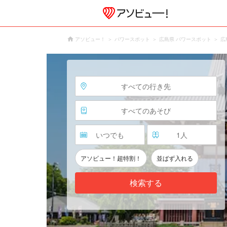
アソビュー！
パワースポット
広島県 パワースポット
広
すべての行き先
すべてのあそび
いつでも
1
人
アソビュー！超特割！
並ばず入れる
検索する