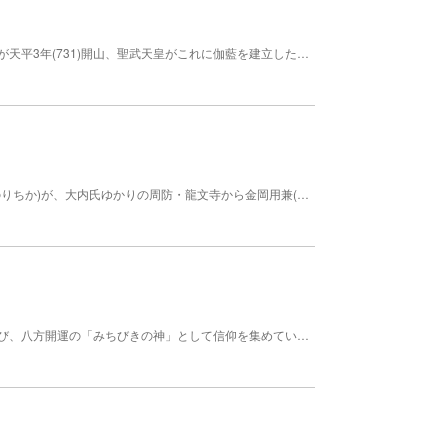
奈良の大仏殿造営のため諸国を巡歴していた僧行基が天平3年(731)開山、聖武天皇がこれに伽藍を建立したと伝えられる由緒ある古刹。永禄5年(1560)、毛利元就によって再興された本堂は、唐様式仏殿の軽やかな面影を保つ建築物で、県重要文化財に指定されている。本尊の十一面千手観世音菩薩坐像は行基作、のち、弘法大師が開眼したと伝えられる。昭和55年に建立された阿弥陀堂には、木像では日本最大規模の阿弥陀如来大仏が祀られている。 拝観 9:00～17:30 春夏秋 拝観 9:00～17:00 冬 宗派 真言宗 文化財 都道府県指定重要文化財 創建年代 731
洞雲寺は長享元年(1487)、厳島神主職の藤原教親(のりちか)が、大内氏ゆかりの周防・龍文寺から金岡用兼(きんこうようけん)を招いて開山した神主家の菩提寺。桜尾城主であった藤原氏一族の墓、大内氏に滅ぼされた藤原興藤(おきふじ)の墓、毛利元就に敗れ首実検された陶晴賢(すえはるかた)の墓、藤原神主家が滅んだ後、桜尾城に関係した毛利家の桂元澄(かつらもとずみ)、毛利元清(もうりもときよ)夫妻の墓など、この地方で戦国時代を彩った戦国武将の墓がある。 【料金】 無料
塩屋神社の主神・猿田彦神は海上、交通安全、縁結び、八方開運の「みちびきの神」として信仰を集めている。 創建年代 不詳