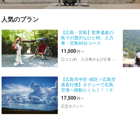
人気のプラン
【広島・宮島】世界遺産の
島での贅沢なひと時。人力
車・宮島60分コース
11,500
円
〜
口コミ(4)
人力車のえびす屋 宮島店
【広島市中区･南区⇒広島空
港直行便】タクシーで広島
空港へ移動らくらく！！チ
ャーター便
17,500
円
〜
広交タクシー