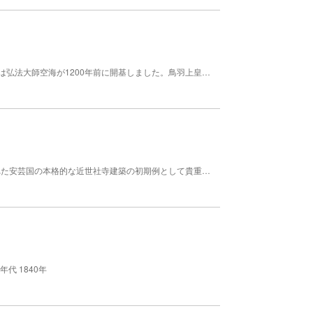
弥山のふもとにある真言宗御室派の大本山、大聖院は弘法大師空海が1200年前に開基しました。鳥羽上皇勅命の祈願道場として、また豊臣秀吉が歌会を開くなど格式高い由緒ある古刹です。 【料金】 無料
承平3年（933年）、福岡の宇佐八幡宮から勧請された安芸国の本格的な近世社寺建築の初期例として貴重な建物。 彫刻の施された大きな本殿は、建築当時に筆産業で潤っていた町の豊かさを表しているといわれています。 【料金】 無料
代 1840年