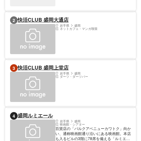
快活CLUB 盛岡大通店
2
岩手県
盛岡
ネットカフェ・マンガ喫茶
快活CLUB 盛岡上堂店
3
岩手県
盛岡
ダーツ・ダーツバー
盛岡ルミエール
4
岩手県
盛岡
映画館・シアター
百貨店の「パルクアベニューカワトク」向か
い、通称映画館通り沿いにある映画館。本店
も入るビルの3階に78席を備える「ルミエー