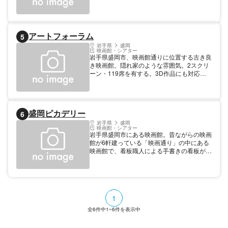
ル1」が、同じく5階に69席の「ルミエール
2」が入る。1987年の開館で、館名の「ルミ
エール」は映画評論家・淀川長治による命
名。同じく映画館通りにある「盛岡ピカデリ
アートフォーラム
5
ー」は姉妹館に当たる。
岩手県
盛岡
映画館・シアター
岩手県盛岡市、映画館通りに位置する古き良
き映画館。隠れ家のような雰囲気。2スクリ
ーン・119席を有する。3D作品にも対応し
ており、話題作はもちろん幅広い作品を上映
している。「フォーラム盛岡」の姉妹館。
盛岡ピカデリー
6
岩手県
盛岡
映画館・シアター
岩手県盛岡市にある映画館。昔ながらの映画
館が6軒建っている「映画通り」の中にある
映画館で、看板職人による手書きの看板が掲
示されている。スクリーンが一つしかない小
さな映画館ではあるものの、子供向けの映画
や話題作を中心に上映し続けている。
1
全
6
件中
1~6
件を表示中