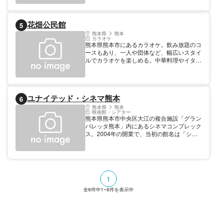
花畑公民館
5
熊本県
熊本
カラオケ
熊本県熊本市にあるカラオケ。飲み放題のコ
ースもあり、一人や団体など、幅広いスタイ
ルでカラオケを楽しめる。中華料理やイタリ
ア料理など料理のメニューも幅広く、軽食や
おつまみ、ご飯物まで取り扱っている。
ユナイテッド・シネマ熊本
6
熊本県
熊本
映画館・シアター
熊本県熊本市中央区大江の複合施設「グラン
パレッタ熊本」内にあるシネマコンプレック
ス。2004年の開業で、当初の館名は「シネ
プレックス熊本」だった。10スクリーンに
1893席を備え、一部スクリーンではデジタ
ル3D（3、8番）や体感型アトラクションシ
アター「4DX」（6番）も導入。イオン熊本
中央店に隣接しており、車でのアクセスにつ
1
いてはグランパレッタ熊本の公式サイトでも
イオン熊本中央店の駐車場の利用が案内され
全
6
件中
1~6
件を表示中
ている。