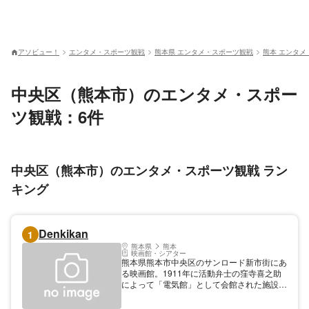
アソビュー！
エンタメ・スポーツ観戦
熊本県 エンタメ・スポーツ観戦
熊本 エンタメ
中央区（熊本市）のエンタメ・スポー
ツ観戦：6件
中央区（熊本市）のエンタメ・スポーツ観戦 ラン
キング
Denkikan
1
熊本県
熊本
映画館・シアター
熊本県熊本市中央区のサンロード新市街にあ
る映画館。1911年に活動弁士の窪寺喜之助
によって「電気館」として会館された施設
だ。1914年に新市街に近代建築として移
転、その後1995年に現在入居するビルへの