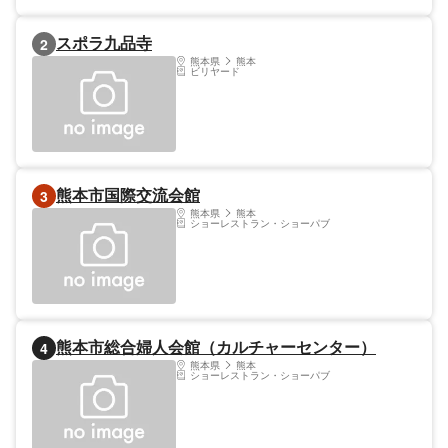
建て替えが行なわれた。館内には、2階に96
席、3階に140席、5階に140席を有したスク
スポラ九品寺
2
リーンを完備。どこか懐かしさあふれる雰囲
気がレトロな空間だ。スクリーンでは、最新
熊本県
熊本
ビリヤード
の映画ではなく、昔懐かしの邦画や洋画が上
映されている。
熊本市国際交流会館
3
熊本県
熊本
ショーレストラン・ショーパブ
熊本市総合婦人会館（カルチャーセンター）
4
熊本県
熊本
ショーレストラン・ショーパブ