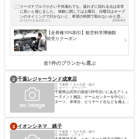
ン、ボーイング747の大型模型やタイヤ、エ
ンジン、旅客機の胴体断面、日本の名機10
リーズナブルで小さい子供連れでも、疲れずに回れる点は非常
機の精密模型や歴史に名を刻む300機のソリ
に良いと感じました。 体験に関しては土曜日、日曜日はオープ
ッドモデル、「セスナ195」や「YS-11」、
ンのタイミングで行かないと、希望の時間で取れないかと思い
「リアジェット」などの実機が展示されてい
ひろひろさまの口コミ
2026/8/2
ます。
ます。また、「DC-8シュミレーター」とい
うパイロット訓練用のシュミレーターがある
【全券種10%割引】航空科学博物館
のも航空科学博物館が人気の理由。本格的な
前売りクーポン
飛行機の操縦体験ができます。その他にも5
階には展望展示室があり、管制卓など航空管
制に関する機器に囲まれながら離着陸する飛
行機を見ることができます。航空科学博物館
へは、都心から車で約1時間20分です。 アソ
全1件のプランから選ぶ
ビューでは、航空科学博物館のお得なクーポ
ンを販売中。通常大人500円の入館料が20%
割引で400円、中高生は300円が240円、中
千葉レジャーランド成東店
2
高生以下4歳以上は200円が160円となりま
す。また、航空科学博物館の割引チケットは
千葉県
九十九里・銚子
ダーツ・ダーツバー
スマホでの事前購入となるので、入り口でス
千葉県山武市の国道126号沿いにあるアミュ
マホを見せるだけとスムーズに入場できま
ーズメント施設。ゲームセンターを中心に、
す。航空科学博物館のお得なクーポンを使
ダーツ、卓球台、ビリヤード台などを備え
い、航空機について詳しく知ってみてくださ
る。
い。
イオンシネマ 銚子
3
千葉県
九十九里・銚子
映画館・シアター
千葉県銚子市、イオンモール銚子の2階にあ