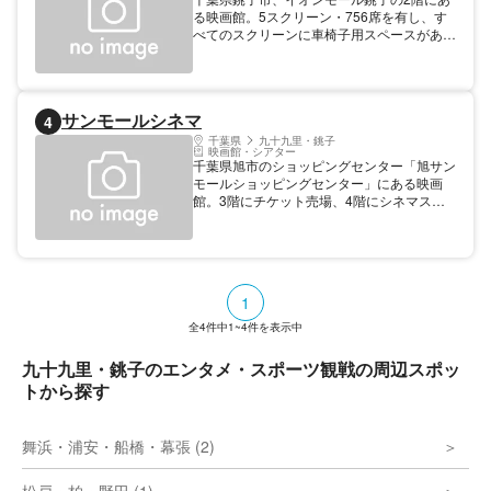
る映画館。5スクリーン・756席を有し、す
べてのスクリーンに車椅子用スペースがあ
る。また、一部の作品は音声ガイド上映等の
バリアフリー上映に対応している。映画の当
日チケット、もしくは半券をレストランやフ
ードコートの店などに提示することで特典を
サンモールシネマ
4
ゲットできるサービスあり。
千葉県
九十九里・銚子
映画館・シアター
千葉県旭市のショッピングセンター「旭サン
モールショッピングセンター」にある映画
館。3階にチケット売場、4階にシネマスク
リーンを設ける。ワンフロアに6スクリー
ン・合計759席を備えるシネコン形式で、デ
ジタル3D上映にも対応。旭市や近隣の山
武、銚子、横芝光、匝瑳、東庄の各市町民、
茨城県民を対象にしたサービスデーも。
1
全
4
件中
1~4
件を表示中
九十九里・銚子のエンタメ・スポーツ観戦の周辺スポッ
トから探す
舞浜・浦安・船橋・幕張 (2)