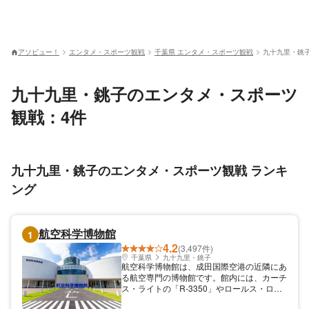
アソビュー！
エンタメ・スポーツ観戦
千葉県 エンタメ・スポーツ観戦
九十九里・銚
九十九里・銚子のエンタメ・スポーツ
観戦：4件
九十九里・銚子のエンタメ・スポーツ観戦 ランキ
ング
航空科学博物館
1
4.2
(3,497件)
千葉県
九十九里・銚子
航空科学博物館は、成田国際空港の近隣にあ
る航空専門の博物館です。館内には、カーチ
ス・ライトの「R-3350」やロールス・ロイ
スの「マーリン」といった航空機のエンジ