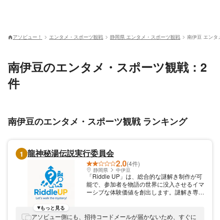
アソビュー！
エンタメ・スポーツ観戦
静岡県 エンタメ・スポーツ観戦
南伊豆 エンタ
南伊豆のエンタメ・スポーツ観戦：2
件
南伊豆のエンタメ・スポーツ観戦 ランキング
龍神秘湯伝説実行委員会
1
2.0
(4件)
静岡県
中伊豆
「Riddle UP」は、総合的な謎解き制作が可
能で、参加者を物語の世界に没入させるイマ
ーシブな体験価値を創出します。謎解き専用
アプリで体験する、キット不要のマップ連動
型の周遊型謎解きの実績があります。ぜひ、
もっと見る
Riddle UPでしか味わえないエキサイティン
アソビュー側にも、招待コードメールが届かないため、すぐに