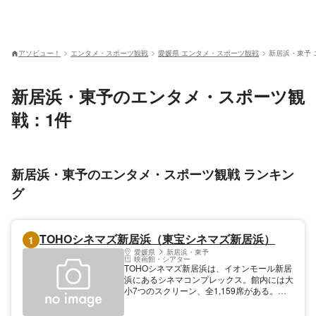
アソビュー！
エンタメ・スポーツ観戦
愛媛県 エンタメ・スポーツ観戦
新居浜・東予
新居浜・東予のエンタメ・スポーツ観
戦：1件
新居浜・東予のエンタメ・スポーツ観戦 ランキン
グ
TOHOシネマズ新居浜（東宝シネマズ新居浜）
1
愛媛県
新居浜・東予
映画館・シアター
TOHOシネマズ新居浜は、イオンモール新居
浜にあるシネマコンプレックス。館内には大
小7つのスクリーン、全1,159席がある。全
スクリーンはデジタル上映できる仕様で、迫
力たっぷりの画面とサウンドを楽しめる。全