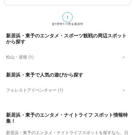
席指定入れ替え制。施設全体バリアフリー
で、各館には車いす用スペースも。毎週水曜
日はTOHOウェンズデとして料金が1,200円
1
になるなど、各種割引サービスあり。
全
1
件中
1~1
件を表示中
新居浜・東予のエンタメ・スポーツ観戦の周辺スポット
から探す
松山・道後 (1)
新居浜・東予で人気の遊びから探す
フォレストアドベンチャー (1)
新居浜・東予のエンタメ・ナイトライフ スポット情報特
集！
新居浜・東予のエンタメ・ナイトライフスポットを探すなら、日