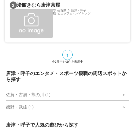
渚館きむら唐津茶屋
2
佐賀県
唐津・呼子
ビュッフェ・バイキング
1
全
2
件中
1~2
件を表示中
唐津・呼子のエンタメ・スポーツ観戦の周辺スポットか
ら探す
佐賀・古湯・熊の川 (1)
嬉野・武雄 (1)
唐津・呼子で人気の遊びから探す