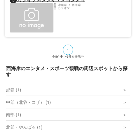
沖縄県
西海岸
カラオケ
1
全
5
件中
1~5
件を表示中
西海岸のエンタメ・スポーツ観戦の周辺スポットから探
す
那覇 (1)
中部（北谷・コザ） (1)
南部 (1)
北部・やんばる (1)