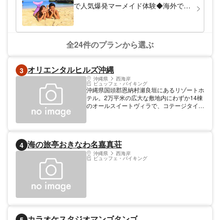
で人気爆発マーメイド体験◆海外で話
題の『人魚姫フォト』
全24件のプランから選ぶ
オリエンタルヒルズ沖縄
3
沖縄県
西海岸
ビュッフェ・バイキング
沖縄県国頭郡恩納村瀬良垣にあるリゾートホ
テル。2万平米の広大な敷地内にわずか14棟
のオールスイートヴィラで、コテージタイプ
の客室全室にプライベートプールを完備。海
抜30mの小高い丘に立つゲストルームからは
東シナ海も一望できる。ゲストごとに完全個
別でドライバーが那覇空港まで送迎、希望に
海の旅亭おきなわ名嘉真荘
4
よりルームサービスでの食事が可能であるな
ど、他のゲストとの接触を極限まで排したプ
沖縄県
西海岸
ビュッフェ・バイキング
ライベートバカンスを演出している。
カラオケスタジオマンゴタンゴ
5