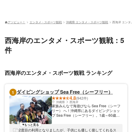
アソビュー！
エンタメ・スポーツ観戦
沖縄県 エンタメ・スポーツ観戦
西海岸 エンタ
西海岸のエンタメ・スポーツ観戦：5
件
西海岸のエンタメ・スポーツ観戦 ランキング
ダイビングショップ Sea Free（シーフリー）
1
4.8
(942件)
沖縄県
西海岸
家族みんなで海遊びなら Sea Free（シーフ
リー） へ！沖縄県にあるダイビングショッ
プ Sea Free（シーフリー）。1歳～60歳以
上の方・泳げない方・初心者さんの為のショ
ップ！安全第一にお客様と一緒に楽しみ、最
もっと見る
高の思い出作りに協力いたします。 シュノ
2度目の利用となりましたが、子供にも優しく接してくれるス