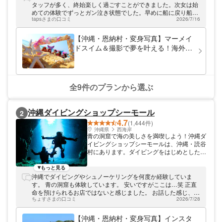
ーケリング・ダイビング・SUP・カヤッ
タッフが多く、終始楽しく過ごすことができました。次女は始
ク・マリンスポーツ・トレッキングと豊富な
めての体験でずっとガン泣き状態でした。早めに船に戻り船上
メニューを取り揃えております。
tapsさまの口コミ
2026/7/16
から魚を見せてくれました。沖縄へ来た際のアクティビティ
は、また利用したいと思います。ありがとうございました。
【沖縄・恩納村・変身写真】マーメイ
ドスイム＆撮影で夢を叶える！海外で
話題の「人魚姫」体験
全9件のプランから選ぶ
沖縄ダイビングショップシーモール
2
4.7
(1,444件)
沖縄県
西海岸
青の洞窟で海の美しさを満喫しよう！沖縄ダ
イビングショップシーモールは、沖縄・読谷
村にあります。ダイビングをはじめとしたマ
リンツアーを開催しております。 ご参加の
皆さまには、沖縄の青い海を思い出させる星
もっと見る
の砂を差し上げております。スタッフ一同、
沖縄でダイビングやシュノーケリングを何度か経験していま
皆さまのお越しをお待ちしております。
す。 青の洞窟も体験しています。 安いですがここは…笑 正直
命を預けられるお店ではないと感じました。 お話した感じ、お
ちょすさまの口コミ
2026/7/28
そらく沖縄の方ではないですね。
【沖縄・恩納村・変身写真】インスタ