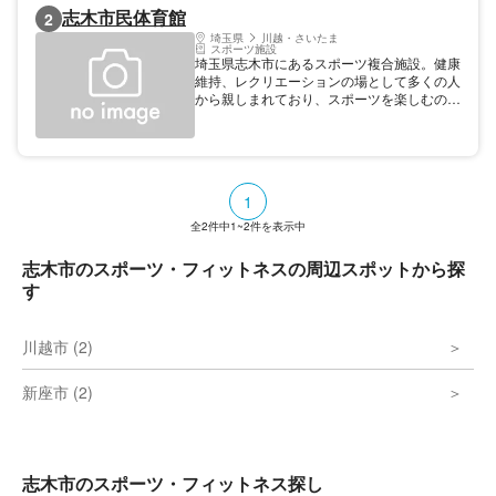
志木市民体育館
2
埼玉県
川越・さいたま
スポーツ施設
埼玉県志木市にあるスポーツ複合施設。健康
維持、レクリエーションの場として多くの人
から親しまれており、スポーツを楽しむのに
最適の施設。バレーボールやバスケットボー
ル、バドミントンを行える競技場をはじめ、
卓球場やトレーニング室、多目的ホールや会
議室がある。
1
全
2
件中
1~2
件を表示中
志木市のスポーツ・フィットネスの周辺スポットから探
す
川越市 (2)
新座市 (2)
志木市のスポーツ・フィットネス探し