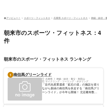
アソビュー！
スポーツ・フィットネス
兵庫県 スポーツ・フィットネス
神鍋・鉢伏・
朝来市のスポーツ・フィットネス：4
件
朝来市のスポーツ・フィットネス ランキング
南但馬グリーンライド
1
兵庫県
神鍋・鉢伏・養父・和田山
サイクリング・ツーリング・ポタリング
「近代化産業遺産「鉱石の道」の施設を巡り
ながら新緑の南但馬を疾走する「南但馬グリ
ーンライド」が今年も開催！ 北近畿有数の
高原リゾート地「ハチ高原」を有する養父市
や、雲海で有名な「竹田城跡」のある朝来市
からなる南但馬（みなみたじま）。 自然豊