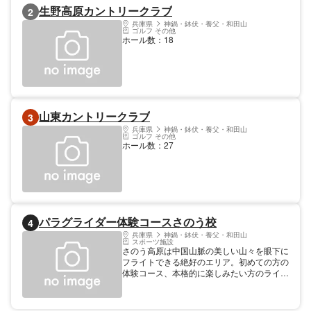
かなこの地域でぜひ、ロングライドシーズン
生野高原カントリークラブ
2
の開幕を迎えてみませんか？ また今年は新
たに湖畔の風を感じる、初心者の皆さまにも
兵庫県
神鍋・鉢伏・養父・和田山
ゴルフ その他
優しい『生野「銀山湖」観光ライドコース』
ホール数：18
を新設！ 皆さまのご参加を心よりお待ちし
ております！
山東カントリークラブ
3
兵庫県
神鍋・鉢伏・養父・和田山
ゴルフ その他
ホール数：27
パラグライダー体験コースさのう校
4
兵庫県
神鍋・鉢伏・養父・和田山
スポーツ施設
さのう高原は中国山脈の美しい山々を眼下に
フライトできる絶好のエリア。初めての方の
体験コース、本格的に楽しみたい方のライセ
ンスコースなどがあります。 その他 パラグ
ライダー 地域名 朝来市佐のう高原