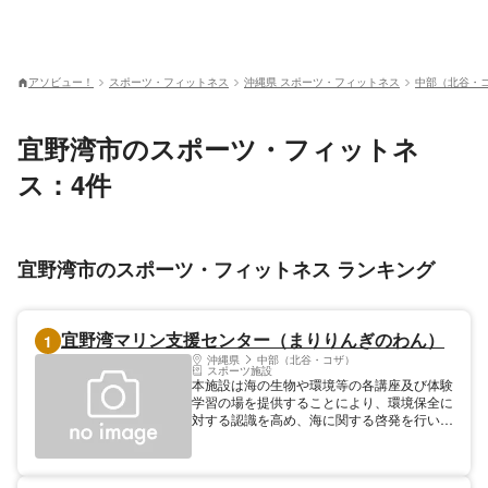
アソビュー！
スポーツ・フィットネス
沖縄県 スポーツ・フィットネス
中部（北谷・
宜野湾市のスポーツ・フィットネ
ス：4件
宜野湾市のスポーツ・フィットネス ランキング
宜野湾マリン支援センター（まりりんぎのわん）
1
沖縄県
中部（北谷・コザ）
スポーツ施設
本施設は海の生物や環境等の各講座及び体験
学習の場を提供することにより、環境保全に
対する認識を高め、海に関する啓発を行いま
す。また、海洋事業者等への事業支援を図
り、海洋レジャーの総合窓口として事業展開
することを目的としています。