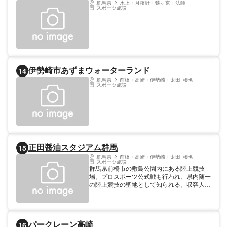
ライダーやジャグジーなど、子どもから大人
群馬県
水上・月夜野・猿ヶ京・法師
スポーツ施設
まで楽しめる設備が充実している。
伊勢崎市あずまウォーターランド
14
群馬県
前橋・高崎・伊勢崎・太田･榛名
スポーツ施設
正田醤油スタジアム群馬
15
群馬県
前橋・高崎・伊勢崎・太田･榛名
スポーツ施設
群馬県前橋市の敷島公園内にある陸上競技
場。プロスポーツ公式戦も行われ、県内随一
の陸上競技の聖地として知られる。収容人員
は17,891人。ザスパクサツ群馬のホームス
タジアムとして活用されている。2014年に
は大型映像装置も導入され、選手たちのパフ
ォーマンスを映像と音響で演出している。
パークレーン高崎
16