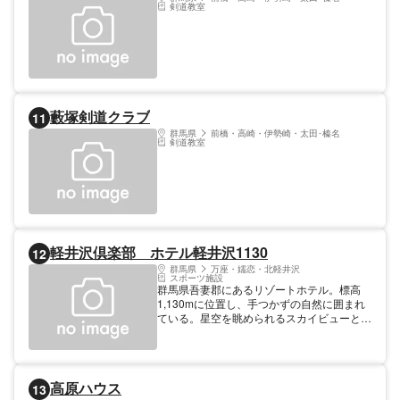
剣道教室
藪塚剣道クラブ
11
群馬県
前橋・高崎・伊勢崎・太田･榛名
剣道教室
軽井沢倶楽部 ホテル軽井沢1130
12
群馬県
万座・嬬恋・北軽井沢
スポーツ施設
群馬県吾妻郡にあるリゾートホテル。標高
1,130mに位置し、手つかずの自然に囲まれ
ている。星空を眺められるスカイビューと浅
間山を一望できる露天風呂がついたプレミア
ムスイートルームや、飼っている犬と一緒に
泊まれるドッグルームなど、様々な客室タイ
プが用意されている。室内には温水プールを
高原ハウス
13
楽しめる「comoriパーク」が設置され、ス