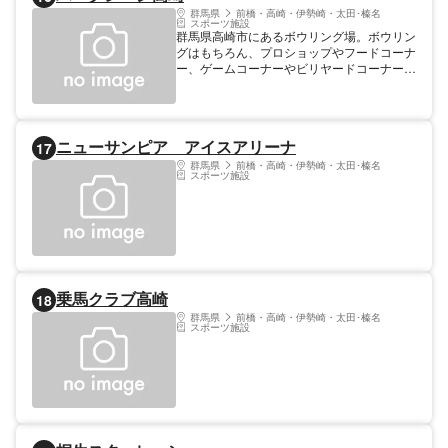
群馬県
前橋・高崎・伊勢崎・太田･榛名
スポーツ施設
群馬県高崎市にあるボウリング場。ボウリン
グはもちろん、プロショップやフードコーナ
ー、ゲームコーナーやビリヤードコーナーな
ど、様々なコーナーが設けられている。ボウ
リング教室も開催しており、ボウリングの基
本を学ぶことができる。リーグやサークルも
行われており、決まった曜日、決まった時間
ニューサンピア アイスアリーナ
17
に仲間たちとボウリングを楽しめる。
群馬県
前橋・高崎・伊勢崎・太田･榛名
スポーツ施設
乗馬クラブ高崎
18
群馬県
前橋・高崎・伊勢崎・太田･榛名
スポーツ施設