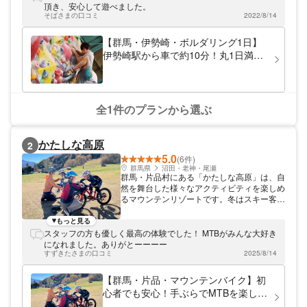
ボルダリング体験 クライミングZEROの3号
頂き、安心して遊べました。
店として2014年3月にオープンした伊勢崎店
そばさまの口コミ
2022/8/14
は、北関東最大級の屋内クライミングジムで
す。駐車スペースも約40台分もあり、遠方
【群馬・伊勢崎・ボルダリング1日】
からもお越しいただく方も増えています。
伊勢崎駅から車で約10分！丸1日満喫
広々とした屋内は天井が高く、とても解放感
できる！ボルダリング体験ビジターコ
がありますよ。また、ボルダリングアイテム
ース
のショップも併設しています。 動きやすい
服装と靴下だけをご準備ください 経験豊富
なインストラクターが、ボルダリングのルー
全1件のプランから選ぶ
ルやマナー、そして安全な登り方をていねい
に、「ゼロから」という気持ちでレクチャー
します。専用のシューズとチョークはレンタ
かたしな高原
2
ルできるので、動きやすい服装と靴下だけを
5.0
ご準備ください。小学生以上の方ならどなた
(6件)
でもボルダリングをお楽しみいただけます。
群馬県
沼田・老神・尾瀬
群馬・片品村にある「かたしな高原」は、自
初めてウォールを登り切った時の達成感は格
然を舞台した様々なアクティビティを楽しめ
別ですよ。みなさまのお越しを心よりお待ち
るマウンテンリゾートです。冬はスキー客で
しています。
賑わい、グリーンシーズンは様々な自然体験
プログラムを開催しています。 その中でも
もっと見る
マウンテンバイクは、大人も子供もシニアも
スタッフの方も優しく最高の体験でした！ MTBがみんな大好き
一緒になって楽しめる人気のアクティビテ
になれました。ありがとーーーー
ィ。レンタルが充実しているので手ぶらで楽
すずきたさまの口コミ
2025/8/14
しめるのはもちろん、リフトに乗ってマウン
テンバイクの醍醐味である下りの滑走感を気
【群馬・片品・マウンテンバイク】初
軽に体験できます。初心者から楽しめるフロ
心者でも安心！手ぶらでMTBを楽しめ
ートレイルやグラスゲレンデ、アドベンチャ
るレンタルパッケージ。リフトを使っ