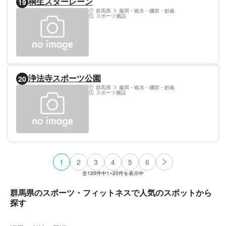
桐生スターレーン
19
群馬県
藤岡・碓氷・磯部・妙義
スポーツ施設
浄法寺スポーツ公園
20
群馬県
藤岡・碓氷・磯部・妙義
スポーツ施設
1
2
3
4
5
6
全
120
件中
1~20
件を表示中
群馬県のスポーツ・フィットネスで人気のスポットから
探す