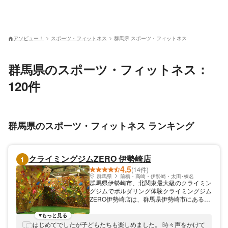
アソビュー！
スポーツ・フィットネス
群馬県 スポーツ・フィットネス
群馬県のスポーツ・フィットネス：
120件
群馬県のスポーツ・フィットネス ランキング
クライミングジムZERO 伊勢崎店
1
4.5
(14件)
群馬県
前橋・高崎・伊勢崎・太田･榛名
群馬県伊勢崎市、北関東最大級のクライミン
グジムでボルダリング体験クライミングジム
ZERO伊勢崎店は、群馬県伊勢崎市にあるク
ライミングジムです。豊富なクライミングウ
ォールで楽しめるボルダリング体験を主催し
もっと見る
ています。 解放的なクライミングエリアで
はじめてでしたが子どもたちも楽しめました。 時々声をかけて