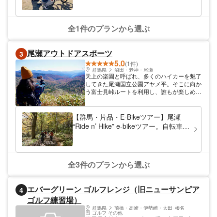
ートレイルなどの多種多様なコースとパンプ
て醍醐味である下りの滑走感を気軽に
トラックをご用意！ アクセスは東京・練馬
ICから車で約1時間50分！ご家族での思い出
体験！
作りに、ぜひ気軽に足をお運びください。
全1件のプランから選ぶ
尾瀬アウトドアスポーツ
3
5.0
(1件)
群馬県
沼田・老神・尾瀬
天上の楽園と呼ばれ、多くのハイカーを魅了
してきた尾瀬国立公園アヤメ平。そこに向か
う富士見峠ルートを利用し、誰もが楽しめ
て、四季を感じるプレミアムなアウトドアツ
アーをご用意。アヤメ平の圧倒的な眺望と、
特別なアウトドア時間を体感しにいらしてく
【群馬・片品・E-Bikeツアー】尾瀬
ださい。 集合場所はスノーパーク尾瀬戸倉
“Ride n’ Hike” e-bikeツアー。自転車に
内の尾瀬高原ホテルになります。関越自動車
乗れる方であればどなたでも参加可
道沼田インターチェンジより、尾瀬方面へ
能！
36km約50分
全3件のプランから選ぶ
エバーグリーン ゴルフレンジ（旧ニューサンピア
4
ゴルフ練習場）
群馬県
前橋・高崎・伊勢崎・太田･榛名
ゴルフ その他