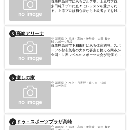
群馬県高崎市にあるゴルフ場。上原忍プロ、
多田純子プロに直々にレッスンを受けられ
る。上原プロは初心者から上級者までを対象
に、多田プロはゴルフをこれから始める人、
アプローチ・ドライバーショット、コースデ
ビューに必要な基礎を学べる。未経験の子供
に向けたジュニアコースも設けられている。
高崎アリーナ
5
コースによって受講回数や時間、料金は異な
り、個別の課題を一緒に解決してくれる。
群馬県
前橋・高崎・伊勢崎・太田･榛名
スポーツ施設
群馬県高崎市下和田町にある体育施設。スポ
ーツを都市集客の大きな要素と捉える同市が
全国・世界レベルのスポーツ大会が開催でき
る規模の体育館を作ろうと計画したもので、
2017年に開館した。有効床面積42m×85m、
客席総数6015席を備えるメインアリーナが
施設の目玉。そのほかサブアリーナ、複数の
癒しの家
6
会議室や多目的室、柔剣道場やウェイトリフ
ティング場、グッズ販売や観客の滞留に使用
群馬県
水上・月夜野・猿ヶ京・法師
ヨガ教室
できるシビックプロムナードなどを備える。
ドゥ・スポーツプラザ高崎
7
群馬県
前橋・高崎・伊勢崎・太田･榛名
スカッシュ