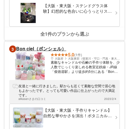
みます。色、形もそれぞれ違うので、もっといろんな色で作り
【大阪・東大阪・ステンドグラス体
たくなります。 駐車場も空いており、停めることができてよか
験】幻想的な色合いに心うっとりステ
ったです。また機会があれば…作品作りに挑戦してみたいで
ンドグラス制作
す。ありがとうございました。
全1件のプランから選ぶ
Bon ciel（ボンシェル）
3
5.0
(1件)
大阪府
大阪東部（寝屋川・守口・門真・東大阪）
素敵なキャンドルや石鹸の手作り体験を、少
人数でじっくり楽しめる教室近鉄線・JR線
「俊徳道駅」より徒歩約5分にある「Bon
ciel（ボンシェル）」は、キャンドルと石鹸
作りを体験できる教室です。アットホームな
自宅教室は、おひとり様はもちろん、お友達
友達と一緒に行きました。駅からも近くて素敵な空間で居心地
やご家族と気兼ねなく手作り体験を楽しみた
もよかったです。とっても可愛い作品に仕上がったので大満足
い方におすすめ。小学校低学年以下のお子様
です。
が楽しめるキッズ用体験レッスンもご用意し
aikasanさまの口コミ
2023/2/4
ています。
【大阪・東大阪・手作りキャンドル】
自然な華やかさを演出！ボタニカルキ
ャンドル1個