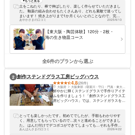
作り」「タタラ作り」を体験しつつ、オリジ
もっと見る
ナリティを発揮する楽しさも味わえます。初
土をこねたり、棒で伸ばしたり、楽しく作らせていただきまし
心者にぴったりのプランを、ぜひ体験してみ
た。 釉薬の組み合わせもたくさんあり、どれも素敵で迷ってし
てください。近畿自動車道「東大阪北IC」よ
まいます！ 焼き上がりまで1か月くらいとのことなので、完成
り約6分。田んぼがあるような、のどかな環
あやかさまの口コミ
2025/6/13
が楽しみです。
境です。みなさまのお越しをお待ちしており
ます。
【東大阪・陶芸体験】120分・2枚・
海の生き物皿コース
全6件のプランから選ぶ
創作ステンドグラス工房ビッグハウス
2
4.8
(26件)
大阪府
大阪東部（寝屋川・守口・門真・東大阪）
鮮やかに輝くステンドグラスで手作りアイテ
ムを作りましょう！「創作ステンドグラス工
房ビッグハウス」では、ステンドガラスを使
ってオリジナルアイテムを制作する1日体験
教室を開催しております。キャンドルスタン
ドや小物入れなど、インテリアとしてお部屋
とっても楽しかったです。初めてでしたが、手順もわかりやす
に飾っても可愛らしいですよ♪近鉄「新石切
く、用意してもらっているので…次々と進めることができまし
駅」より徒歩約5分とアクセスも良好！ぜひ
た。 はんだ付けでデコボコができてしまっても…それも手作り
遊びにいらしてください。
あんぱんさまの口コミ
2026/4/22
の風合いということで。手に持つとずっしりと重く、温かみの
ある自分だけの作品ができました。 色ガラスを選ぶところが悩