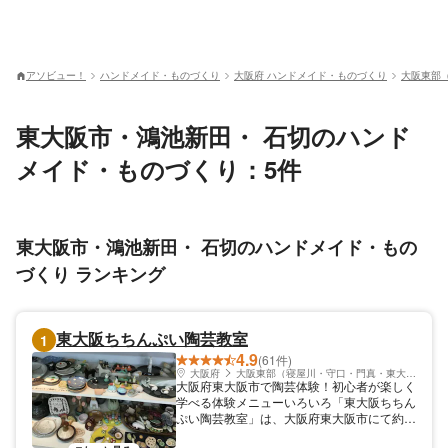
アソビュー！
ハンドメイド・ものづくり
大阪府 ハンドメイド・ものづくり
大阪東部
東大阪市・鴻池新田・ 石切のハンド
メイド・ものづくり：5件
東大阪市・鴻池新田・ 石切のハンドメイド・もの
づくり ランキング
東大阪ちちんぷい陶芸教室
1
4.9
(61件)
大阪府
大阪東部（寝屋川・守口・門真・東大阪）
大阪府東大阪市で陶芸体験！初心者が楽しく
学べる体験メニューいろいろ「東大阪ちちん
ぷい陶芸教室」は、大阪府東大阪市にて約
25年続く陶芸教室。陶芸の基本となる「紐