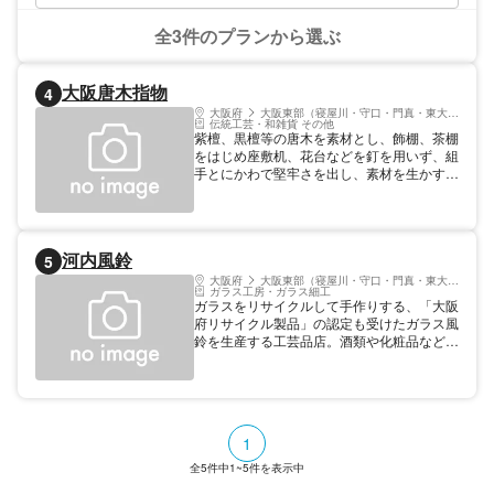
全3件のプランから選ぶ
大阪唐木指物
4
大阪府
大阪東部（寝屋川・守口・門真・東大阪）
伝統工芸・和雑貨 その他
紫檀、黒檀等の唐木を素材とし、飾棚、茶棚
をはじめ座敷机、花台などを釘を用いず、組
手とにかわで堅牢さを出し、素材を生かす漆
仕上げは深い趣を醸し出している。
河内風鈴
5
大阪府
大阪東部（寝屋川・守口・門真・東大阪）
ガラス工房・ガラス細工
ガラスをリサイクルして手作りする、「大阪
府リサイクル製品」の認定も受けたガラス風
鈴を生産する工芸品店。酒類や化粧品などの
空き瓶をすり潰して溶着、吹いて形成させる
という工程を経て、色とりどりの風鈴が作ら
れる。工房での販売やガラス風鈴づくり体験
も。
1
全
5
件中
1~5
件を表示中