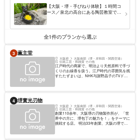
【大阪・堺・手びねり体験】１時間コ
ース／泉北の高台にある陶芸教室でゆ
ったり陶芸を楽しみませんか♪ご入会
で体験料金キャッシュバック！！
全1件のプランから選ぶ
薫主堂
3
大阪府
大阪南部（堺・岸和田・関西空港）
伝統工芸・和雑貨 その他
江戸時代の商家で、明治より天然原料で手づ
くりのお線香を扱う。江戸時代の雰囲気を残
すたたずまいは、NHK与謝野晶子のTVドラ
マで生家として使用された。 【料金】 入店
無料、物販有料
堺實光刃物
4
大阪府
大阪南部（堺・岸和田・関西空港）
伝統工芸・和雑貨 その他
創業110余年、大阪堺の刃物製作所が、「世
界中の方に、堺包丁の魅力を！」をテーマに
挑戦する店。 明治33年創業、大阪の堺で刃
物の製造を始めて100年以上、刃物の伝統と
技術を継承しています。今では道具にこだわ
りがある10万人以上の料理人に愛用して頂