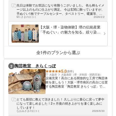
す。染料の色のチョイスや組み合わせ、浸け
方などデザインの可能性は無限大！あなた好
先日は体験でお世話になり有難うございました。 色も柄もイメ
みの手ぬぐいをどなたでも簡単に染めて頂け
ージ以上のものに仕上がり満足。 今は玄関に飾っていますが、
ます。JR「津久野駅」から徒歩約3分。おひ
手ぬぐい1枚でテーブルセンター、タペストリー、暖簾等、イ
とり様から参加可能ですので気軽に体験にい
M.I.さまの口コミ
2026/2/2
ンテリアとしてフル活用出来そうです。 今回はグリーン1色で
らしてください。
したが、他にも試してみたいので又、チャレンジしたいです。
ステキなひとときを有難うございました。
【大阪・堺・染物体験】堺の伝統産業
「手ぬぐい」の魅力を知る。絞り染め
体験（1枚）
全1件のプランから選ぶ
陶芸教室 きらくっぽ
2
5.0
(8件)
大阪府
大阪南部（堺・岸和田・関西空港）
設備充実！高台にある開放的な工房で陶芸体
験を楽しもう！大阪・堺市南区の高台に位置
する陶芸教室「陶芸教室 きらくっぽ」で
す。電動ろくろ・手ろくろ・たたら機を完備
しており、各種陶芸体験をお楽しみいただけ
ます。電気窯3基、灯油窯1基、ガス窯小1
とても親切に教えて頂きました！ 久しぶりに童心に戻って夢中
基、敷地内に薪窯も併設されているので設備
になって楽しめました！2ヶ月後の焼き上がりを凄く楽しみに
見学も可能です。お隣はイタリアンカフェな
しています！
のでティータイムもおすすめ♪お気軽にお越
なおみさまの口コミ
2026/6/30
しください。