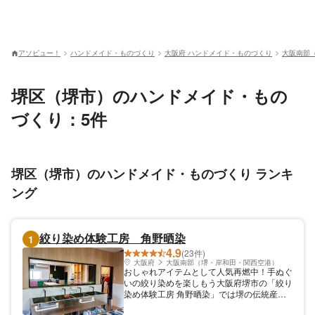
アソビュー！
ハンドメイド・ものづくり
大阪府 ハンドメイド・ものづくり
大阪南部
堺区（堺市）のハンドメイド・もの
づくり：5件
堺区（堺市）のハンドメイド・ものづくり ランキ
ング
絞り染め体験工房 角野晒染
1
4.9
(23件)
大阪府
大阪南部（堺・岸和田・関西空港）
おしゃれアイテムとして人気再燃中！手ぬぐ
いの絞り染めを楽しもう大阪府堺市の「絞り
染め体験工房 角野晒染」では堺の伝統産業
「手ぬぐい」の絞り染め体験を開催していま