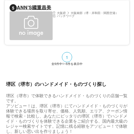
き、プロ御用達の刃物製作所となりました。
ANN’S國重昌美
5
職人が魂を込めて作った包丁で、「料理を今
より楽しく、周りをもっと幸せに」そんなお
大阪府
大阪南部（堺・岸和田・関西空港）
パッチワーク
手伝いをしています。創業110余年、大阪堺
の刃物製作所が、「世界中の方に、堺包丁の
魅力を！」をテーマに挑戦するお店です。繊
細な日本料理には欠かせない堺包丁！和モダ
ンにデザインされた店舗では一度に100種類
の中からあなたにピッタリの1本を提案いた
します。 営業 月～金10：00～18：00、土
10：00～16：00 休日：日・祝日
1
全
5
件中
1~5
件を表示中
堺区（堺市）のハンドメイド・ものづくり探し
堺区（堺市）で体験できるハンドメイド・ものづくりの店舗一覧
です。
アソビュー！は、堺区（堺市）にてハンドメイド・ものづくりが
体験できる場所を取り寄せ、価格、人気順、エリア、クーポン情
報で検索・比較し、あなたにピッタリの堺区（堺市）でハンドメ
イド・ものづくりを体験できる企業をご紹介する、国内最大級の
レジャー検索サイトです。記憶に残る経験をアソビュー！で体験
し、新しい思い出を作りましょう！