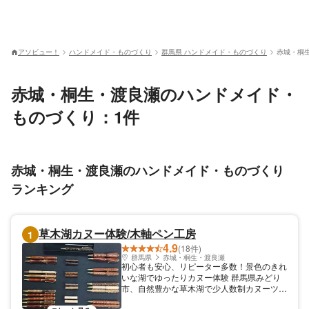
アソビュー！
ハンドメイド・ものづくり
群馬県 ハンドメイド・ものづくり
赤城・桐
赤城・桐生・渡良瀬のハンドメイド・
ものづくり：1件
赤城・桐生・渡良瀬のハンドメイド・ものづくり
ランキング
草木湖カヌー体験/木軸ペン工房
1
4.9
(18件)
群馬県
赤城・桐生・渡良瀬
初心者も安心、リピーター多数！景色のきれ
いな湖でゆったりカヌー体験 群馬県みどり
市、自然豊かな草木湖で少人数制カヌーツア
ーを開催している「群馬の草木湖でカヌー・