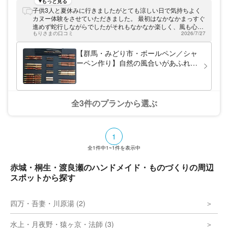
カヤックツアー（南のカヌー屋さん）」。普
もっと見る
段はアクセスできない橋の下まで行けるなど
子供3人と夏休みに行きましたがとても涼しい日で気持ちよく
気分転換にぴったり！夏と秋で景色がガラッ
カヌー体験をさせていただきました。 最初はなかなかまっすぐ
と変わり、季節ごとの魅力を楽しめます。
進めず蛇行しながらでしたがそれもなかなか楽しく、風も心地
「伊勢崎IC」から車で約1時間。ワンちゃん
もりさまの口コミ
2026/7/27
よく、のんびり過ごせました。 橋の下から戻るときは同乗して
も同乗できるので、家族でのんびりお出かけ
いた小1の子どもの体力が尽き、正直かなり疲れました…(小3,5
したい時におすすめです。
の２人で乗っていた方は最後まで元気に楽しく乗っていました)
【群馬・みどり市・ボールペン／シャ
水量が多いという春休みにまた行きたいと思います
ーペン作り】自然の風合いがあふれる
木製ボールペン／シャーペンを作ろ
う！
全3件のプランから選ぶ
1
全
1
件中
1~1
件を表示中
赤城・桐生・渡良瀬のハンドメイド・ものづくりの周辺
スポットから探す
四万・吾妻・川原湯 (2)
水上・月夜野・猿ヶ京・法師 (3)