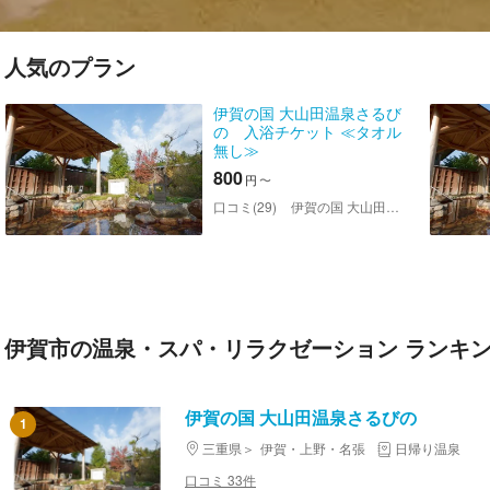
人気のプラン
伊賀の国 大山田温泉さるび
の 入浴チケット ≪タオル
無し≫
800
円
〜
口コミ(29)
伊賀の国 大山田温泉さるびの
伊賀市の温泉・スパ・リラクゼーション ランキ
伊賀の国 大山田温泉さるびの
1
三重県
伊賀・上野・名張
日帰り温泉
口コミ 33件