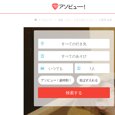
アソビュー！
温泉・スパ・リラクゼーション
三重県 温泉
すべての行き先
すべてのあそび
いつでも
1
人
アソビュー！超特割！
並ばず入れる
検索する