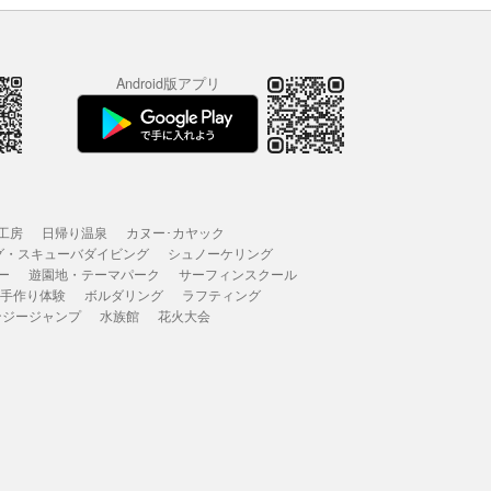
Android版アプリ
工房
日帰り温泉
カヌー･カヤック
グ・スキューバダイビング
シュノーケリング
ー
遊園地・テーマパーク
サーフィンスクール
 手作り体験
ボルダリング
ラフティング
ンジージャンプ
水族館
花火大会