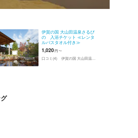
伊賀の国 大山田温泉さるび
の 入浴チケット ≪レンタ
ルバスタオル付き≫
1,020
円
〜
口コミ(4)
伊賀の国 大山田温泉さるびの
ング