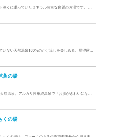
やぶっちゃの温泉は、島ヶ原の岩盤をすり抜けて地下深くに眠っていたミネラル豊富な良質のお湯です。 【料金】 大人: 700円 土日祝 800円 子供: 350円 土日祝 400円 その他: 600円 70歳以上、土日祝 640円 【温泉情報】温泉泉質：ナトリウム・塩化物・炭酸水素塩温泉(低張性・中性・温泉）
三重県伊賀市にある温泉施設。加水や循環を一切していない天然温泉100%のかけ流しを楽しめる。展望露天風呂「月待の湯」では、木津川や島ヶ原の雄大な景色を眺めながら入浴できる。里山料理「どんど」では、1日限定20食の「里山の田舎小鉢12品盛り」をはじめ、伊賀牛丼や伊賀牛すき焼きなど、地元の食材を使用したメニューを豊富に取り揃えている。
芭蕉の湯
「天然温泉 芭蕉の湯」は、伊賀の中心地近郊唯一の天然温泉。アルカリ性単純温泉で「お肌がきれいになる」と評判のお湯です。 ※さらにお得なサービスデー有り。
もくの湯
2019年10月01日より料金体制がかわりました。 もくもくの湯は、ファームのある伊賀市西湯舟から湧き出た温泉です。 平日木曜（モクモクの日）の入湯料 （フェイスタオル・バスタオルはつきません） 大人（中学生以上）：420円(税込) 小人（3才以上） ：260円（税込）