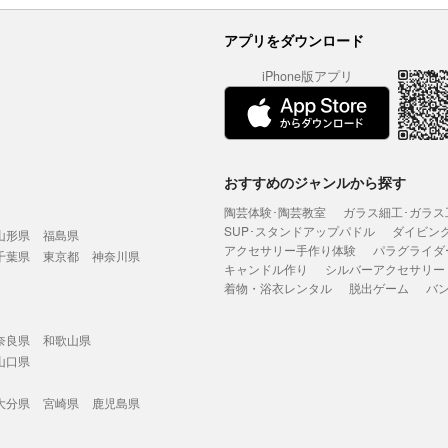
アプリをダウンロード
iPhone版アプリ
おすすめのジャンルから探す
陶芸体験･陶芸教室
ガラス細工･ガラス
SUP･スタンドアップパドル
ダイビン
山形県
福島県
アクセサリー手作り体験
パラグライダ
千葉県
東京都
神奈川県
キャンドル作り
シルバーアクセサリー
着物・浴衣レンタル
脱出ゲーム
バ
奈良県
和歌山県
山口県
大分県
宮崎県
鹿児島県