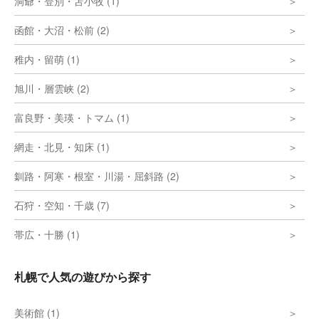
洞爺・登別・苫小牧 (1)
函館・大沼・松前 (2)
稚内・留萌 (1)
旭川・層雲峡 (2)
富良野・美瑛・トマム (1)
網走・北見・知床 (1)
釧路・阿寒・根室・川湯・屈斜路 (2)
石狩・空知・千歳 (7)
帯広・十勝 (1)
札幌で人気の遊びから探す
美術館 (1)