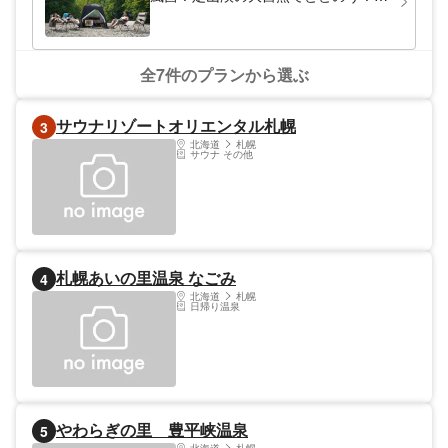
川見テントサウナツアー～
全7件のプランから選ぶ
サウナリゾートオリエンタル札幌
3
北海道
札幌
サウナ その他
札幌あいの里温泉 なごみ
4
北海道
札幌
日帰り温泉
やわらぎの里 豊平峡温泉
5