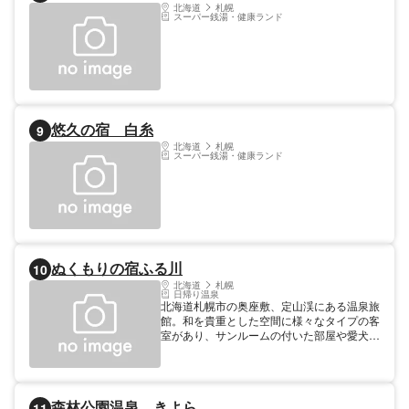
北海道
札幌
スーパー銭湯・健康ランド
悠久の宿 白糸
9
北海道
札幌
スーパー銭湯・健康ランド
ぬくもりの宿ふる川
10
北海道
札幌
日帰り温泉
北海道札幌市の奥座敷、定山渓にある温泉旅
館。和を貴重とした空間に様々なタイプの客
室があり、サンルームの付いた部屋や愛犬と
泊まれる部屋などが特徴的だ。こだわり抜か
れた和食がメインの食事や源泉かけ流しの温
泉も大充実。また、宿内には「相田みつを・
心のギャラリー」や北海道の作家による作品
森林公園温泉 きよら
11
が常時展示されている。自由に閲覧できる