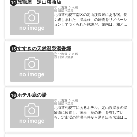
旅籠屋 定山渓商店
14
北海道
札幌
日帰り温泉
北海道札幌市南区の定山渓温泉にある宿。長
く親しまれた「渓流荘」の建物をリノベーシ
ョンしてつくられた施設だ。館内は、和とシ
ックさ、現代風の雰囲気が混ざり合う空間。
客室は、カプセルホテル形式のお部屋と洋
室、和室の3タイプから選ぶことができる。
宿には精肉店と酒屋が併設されており、夕食
すすきの天然温泉湯香郷
15
は精肉店の焼肉コース、酒屋では日本酒を中
心とした全国100種類以上のお酒も楽しめる
北海道
札幌
日帰り温泉
のがならではの特徴。また、大浴場では、
1866年に始まったとされる定山渓温泉の湯
を堪能できる。
ホテル鹿の湯
16
北海道
札幌
日帰り温泉
北海道札幌市にあるホテル。定山渓温泉の温
泉街に位置し、源泉「鹿の湯」を有してい
る。定山渓の開湯当時から湧き出る名湯は、
マグマの熱で加熱され、日本有数の熱量を持
つことで知られる。泉質は、ナトリウム塩化
物泉。客室は、日本風情を感じる和室や和洋
室。レストランや民芸茶屋をはじめ、ゲーム