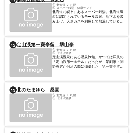
1000冊にものぼる書籍や自家製のよもぎ茶
北海道
札幌
スーパー銭湯・健康ランド
など、心のこもったおもてなしが魅力的な温
北海道札幌市にあるスーパー銭湯。北海道遺
かい旅館になっている。
産に認定されているモール温泉。地下水を汲
み上げ、天然ガスを利用して加温している。
露天風呂はもちろん、内風呂でも天然100%
の源泉かけ流しを楽しめる。家族風呂も併設
されており、プライベート空間を求める人に
も最適。
定山渓第一寶亭留 翠山亭
12
北海道
札幌
日帰り温泉
定山渓温泉にある温泉旅館。かつては洋風の
「定山渓第一ホテル」だったが、篆刻家・関
野香雲が宿泊の際に揮毫した「第一寶亭留
（ホテル）」を用いて2002年に改称した。
「お客さまの心に寶（たから）が留（とどま
る）まる亭（やかた）」を信念に、フリード
リンクのモダンなラウンジ「古窓」や最大
北のたまゆら 桑園
13
160平米クラスの広さを有する客室など各所
で賓客をおもてなしする。離れの湯屋「森乃
北海道
札幌
日帰り温泉
湯」や北海道の幸を使用した料理、個室も備
えた食事処も自慢。