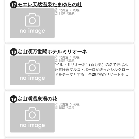
モエレ天然温泉たまゆらの杜
17
コーナーやカラオケ、ナイトクラブなど、娯
楽施設も充実している。
北海道
札幌
日帰り温泉
定山渓万世閣ホテルミリオーネ
18
北海道
札幌
日帰り温泉
“イル・ミリオーネ”（百万男）の名で呼ばれ
た冒険家マルコ・ポーロが辿ったシルクロー
ドをテーマとする、全297室のリゾートホテ
ル。マルシェをコンセプトに石畳を模した床
材や白壁を配したビュッフェレストラン、吹
き抜けの大きなガラス窓が印象的なバル、パ
ン工房や足湯を併設したカフェラウンジな
定山渓温泉湯の花
19
ど、洒脱な設えが館内を彩る。定山渓温泉郷
に立つホテルは定山渓の自然を望む庭園露天
北海道
札幌
日帰り温泉
風呂も魅力。展望サウナ付き特別室も備え
る。