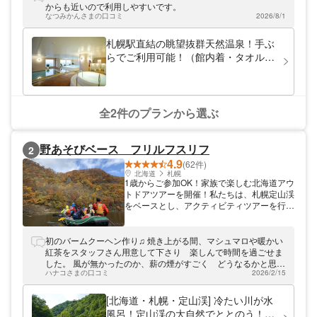
からも近いので利用しやすいです。
なつみかんさまの口コミ
2026/8/1
札幌駅直結の眺望抜群天然温泉！手ぶ
らでご利用可能！（館内着・タオル
付）スパプラウブラン
全2件のプランから選ぶ
野あそびベース フリルフスリフ
2
4.9
(62件)
北海道
札幌
1歳からご参加OK！家族で楽しむ北海道アウ
トドアツアーを開催！私たちは、札幌定山渓
をベースとし、アクティビティツアーを行っ
ています。 屋号である「野あそびベース フ
リルフスリフ」は、ノルウェー語で直訳する
と「気ままなアウトドアライフ」「屋外での
初のバームクーヘン作り♫ 焼き上がる間、マシュマロや暖かい
暮らし」を意味し、自然に囲まれてありのま
紅茶をスタッフさん用意して下さり 楽しんで時間を過ごせま
まに暮らすことを指します。 まだまだ計り
した。 風が無かったのか、薪の煙がすごく どうなるかと思い
知れない北海道、札幌、定山渓の豊かな自然
ハナコさまの口コミ
2026/2/15
ましたが スタッフさん直ぐに気付いてくれて テントから薪
を通して、誰でも、年齢関係なく、アウトド
を出し 外で快適に出来立てのバームクーヘンを食べる事が出
アを気軽に楽しめるような時間をご提供いた
来ました♫ 楽しい一時をありがとうございます😊 貴重な体験で
[北海道・札幌・定山渓] 冷たい川が水
します。
した〜
風呂！定山渓の大自然でととのう！～