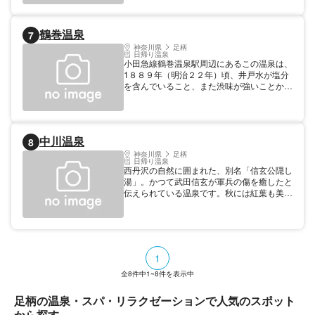
鶴巻温泉
7
神奈川県
足柄
日帰り温泉
小田急線鶴巻温泉駅周辺にあるこの温泉は、
1８８９年（明治２２年）頃、井戸水が塩分
を含んでいること、また渋味が強いことか
ら、飲料水に適さず、また灌漑（かんがい）
用水にも使えないので浴用にしたのが始まり
といわれています。 大正時代は、平塚駅か
ら秦野方面に馬車などが通じていて、大山詣
中川温泉
8
の客が多く立ち寄ったそうです。鶴巻温泉の
効能は、カルシウムが非常に豊富で、神経
神奈川県
足柄
日帰り温泉
痛、婦人病、外傷などに効果があると言われ
西丹沢の自然に囲まれた、別名「信玄公隠し
ています。 【宿泊情報】総定員：310人、宿
湯」。かつて武田信玄が軍兵の傷を癒したと
泊施設軒数：5軒 /日帰り施設件数：2軒
伝えられている温泉です。秋には紅葉も美し
く、多くの方に訪れていただいています。丹
沢湖に近いほか、西丹沢の山々への登山基地
としても利用されています。 西丹沢へ登山
をした後は中川温泉で疲れを癒しましょう。
1
全
8
件中
1~8
件を表示中
足柄の温泉・スパ・リラクゼーションで人気のスポット
から探す