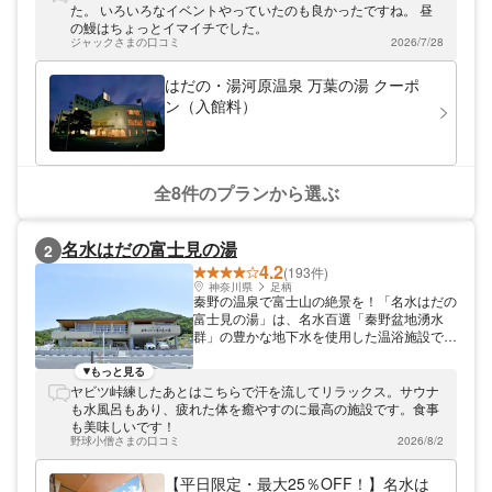
感あふれる「大浴場」、デトックス効果やリ
た。 いろいろなイベントやっていたのも良かったですね。 昼
ラックス効果の高い「黄土サウナ」、美肌効
の鰻はちょっとイマイチでした。
果が期待できる「塩サウナ」などがありま
ジャックさまの口コミ
2026/7/28
す。また家族風呂や貸部屋などもあり、日帰
りで温泉旅行に来たような気分が味わえるの
はだの・湯河原温泉 万葉の湯 クーポ
もはだの・湯河原温泉 万葉の湯の人気の理
ン（入館料）
由の1つです。湯上りにはお食事処で旬の食
材をふんだんに使った本格的な和食やビール
などのアルコールを楽しむことができます。
はだの・湯河原温泉 万葉の湯へは、小田急
線「秦野駅南口」から無料シャトルバスで約
全8件のプランから選ぶ
3分です。 アソビューでは、はだの・湯河原
温泉 万葉の湯のお得なクーポンを販売中。
また、はだの・湯河原温泉 万葉の湯の割引
名水はだの富士見の湯
2
チケットはスマホでの事前購入となるので、
4.2
入り口でスマホを見せるだけとスムーズに入
(193件)
場できます。はだの・湯河原温泉 万葉の湯
神奈川県
足柄
秦野の温泉で富士山の絶景を！「名水はだの
のお得なクーポンを使って、日帰り温泉を満
富士見の湯」は、名水百選「秦野盆地湧水
喫してみてください。
群」の豊かな地下水を使用した温浴施設で
す。メタケイ酸を多く含むお湯は美肌効果が
期待でき、心身ともにリラックスできます。
もっと見る
丹沢の自然と絶景に包まれた癒やしの空間
ヤビツ峠練したあとはこちらで汗を流してリラックス。サウナ
へ、ぜひお出かけください。
も水風呂もあり、疲れた体を癒やすのに最高の施設です。食事
も美味しいです！
野球小僧さまの口コミ
2026/8/2
【平日限定・最大25％OFF！】名水は