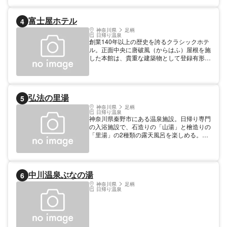
富士屋ホテル
4
神奈川県
足柄
日帰り温泉
創業140年以上の歴史を誇るクラシックホテ
ル。正面中央に唐破風（からはふ）屋根を施
した本館は、貴重な建築物として登録有形文
化財・近代化産業遺産に登録されている。ヘ
レン・ケラーやチャーリー・チャップリンと
いった数多くの著名人が宿泊したことでも有
名。「ベーカリー&スイーツ ピコット」で提
弘法の里湯
5
供しているアップルパイは、ジョン・レノン
夫妻が好んで食べたという同ホテルの名物。
神奈川県
足柄
日帰り温泉
日本初の天然温泉プールやスパも完備されて
神奈川県秦野市にある温泉施設。日帰り専門
おり、都会の喧騒を離れて至福のひとときを
の入浴施設で、石造りの「山湯」と檜造りの
過ごせる。
「里湯」の2種類の露天風呂を楽しめる。泉
質は、弱アルカリ性、カルシウム・ナトリウ
ムイオン塩化物泉。 木と和を基調とした旅
館風の内装になっており、玄関外には足湯も
設置されている。お食事処「一の屋鶴寿庵」
中川温泉ぶなの湯
6
では、秦野市のそばを味わえる。
神奈川県
足柄
日帰り温泉