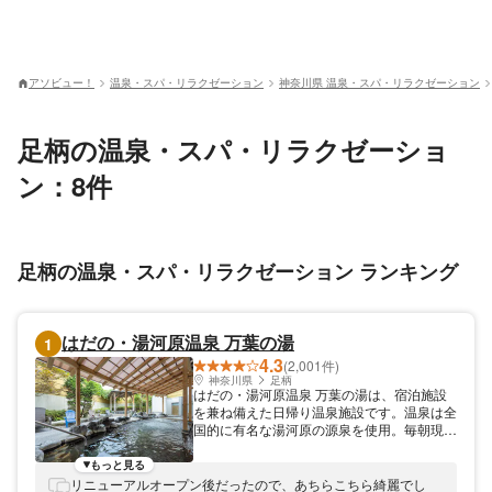
アソビュー！
温泉・スパ・リラクゼーション
神奈川県 温泉・スパ・リラクゼーション
足柄の温泉・スパ・リラクゼーショ
ン：8件
足柄の温泉・スパ・リラクゼーション ランキング
はだの・湯河原温泉 万葉の湯
1
4.3
(2,001件)
神奈川県
足柄
はだの・湯河原温泉 万葉の湯は、宿泊施設
を兼ね備えた日帰り温泉施設です。温泉は全
国的に有名な湯河原の源泉を使用。毎朝現地
からタンクローリーで運んでいるため新鮮な
温泉に浸かることができます。お風呂は、和
もっと見る
の風情漂う「露天風呂」・「石風呂」、開放
リニューアルオープン後だったので、あちらこちら綺麗でし