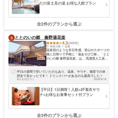
だの富士見の湯 お得な入館プラン
全2件のプランから選ぶ
ととのいの郷 秦野湯花楽
3
4.3
(240件)
神奈川県
足柄
温泉宿のような非日常感。登山やスポーツの
後に日帰りで手軽に「湯あそび三昧」「とと
のいの郷 秦野湯花楽」は、 高濃度人工炭酸
泉や本格サウナが愉しめるスーパー銭湯で
す。広々としたサウナ専用フロア「癒心」で
は、異なる効能を持つアメジストサウナと黄
平日の昼間で空いていたのもあり、温泉、サウナ、個室での休
土サウナの2種類のサウナをお楽しみいただ
憩全て良かったです！ ドリンクバーがあるのも最高でした！
けます。登山やスポーツで疲れた身体を、人
Aさまの口コミ
2026/6/18
工炭酸泉とサウナで休めて、和の静かな空間
で心ゆくまでリラックスしませんか。
【平日】1日満喫！入館+2F着衣サウ
ナ+お得なお食事セット付プラン
全3件のプランから選ぶ