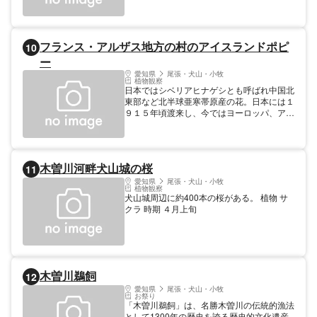
フランス・アルザス地方の村のアイスランドポピ
10
ー
愛知県
尾張・犬山・小牧
植物観察
日本ではシベリアヒナゲシとも呼ばれ中国北
東部など北半球亜寒帯原産の花。日本には１
９１５年頃渡来し、今ではヨーロッパ、アジ
ア、アメリカにと広く分布している。園内に
約５，０００株ある。 植物 その他 ポピー 時
期 ４月中旬～５月上旬
木曽川河畔犬山城の桜
11
愛知県
尾張・犬山・小牧
植物観察
犬山城周辺に約400本の桜がある。 植物 サ
クラ 時期 ４月上旬
木曽川鵜飼
12
愛知県
尾張・犬山・小牧
お祭り
「木曽川鵜飼」は、名勝木曽川の伝統的漁法
として1300年の歴史を誇る歴史的文化遺産