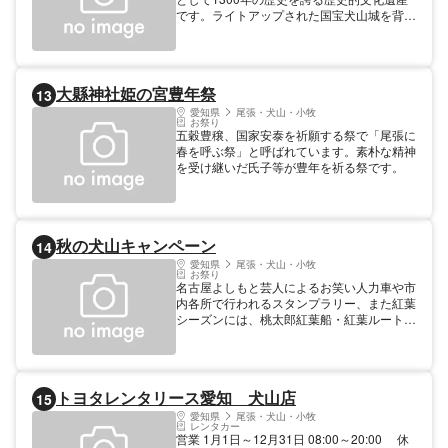
です。ライトアップされた国宝犬山城を背景
に、鵜と鵜匠が織りなす巧みな技を優雅に屋
形船から楽しむことができます。また、源氏
物語の主人公「光源氏」も興じたと言われる
「昼鵜飼」も実施しています。
大縣神社姫の宮豊年祭
13
愛知県
尾張・犬山・小牧
お祭り
五穀豊穣、国家安泰を祈願する祭で「尾張に
春を呼ぶ祭」と呼ばれています。素朴な精神
を受け継いだ氏子等が豊年を祈る祭です。
秋の犬山キャンペーン
14
愛知県
尾張・犬山・小牧
お祭り
名古屋よしもと芸人によるお笑い人力車や市
内各所で行われるスタンプラリー、また紅葉
シーズンには、桃太郎紅葉船・紅葉ルートバ
ス等期間限定の催しもので秋の犬山をぜひお
楽しみください。
トヨタレンタリース愛知 犬山店
15
愛知県
尾張・犬山・小牧
レンタカー
営業 1月1日～12月31日 08:00～20:00 休