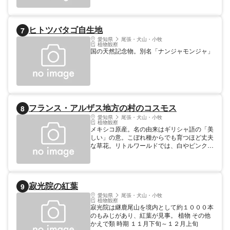
ヒトツバタゴ自生地
7
愛知県
尾張・犬山・小牧
植物観察
国の天然記念物。別名「ナンジャモンジャ」
フランス・アルザス地方の村のコスモス
8
愛知県
尾張・犬山・小牧
植物観察
メキシコ原産。名の由来はギリシャ語の「美
しい」の意。こぼれ種からでも育つほど丈夫
な草花。リトルワールドでは、白やピンクの
花が咲く約６０００株のコスモス畑をワイン
片手に観賞出来る。
寂光院の紅葉
9
愛知県
尾張・犬山・小牧
植物観察
寂光院は継鹿尾山を境内として約１０００本
のもみじがあり、紅葉が見事。 植物 その他
かえで類 時期 １１月下旬～１２月上旬