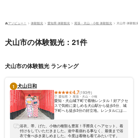
アソビュー！
体験観光
愛知県 体験観光
尾張・犬山・小牧 体験観光
犬山市 体験観
犬山市の体験観光：21件
犬山市の体験観光 ランキング
犬山日和
1
4.7
(193件)
愛知県
尾張・犬山・小牧
愛知・犬山城下町で着物レンタル！好アクセ
スで気軽に楽しめる犬山駅から徒歩5分、城
下町へも徒歩3分の好立地。レンタルには、
着物のセットの他、肌着や着付け小物もすべ
て含まれているので手ぶらでご来店頂けま
す。城下町エリア最大級の豊富な品揃えと、
浴衣、帯、げた、小物の種類も豊富！手際良くヘアセット、着
充実した小物類も自慢。お好きなコーディネ
付けをしていただきました。途中着崩れる事なく、最後まで浴
ートがお楽しみ頂けます。さらに、閉店時間
衣で食べ歩き楽しめました。今度は着物も着てみたいです。