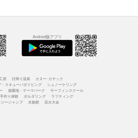
Android版アプリ
工房
日帰り温泉
カヌー･カヤック
グ・スキューバダイビング
シュノーケリング
ー
遊園地・テーマパーク
サーフィンスクール
 手作り体験
ボルダリング
ラフティング
ンジージャンプ
水族館
花火大会