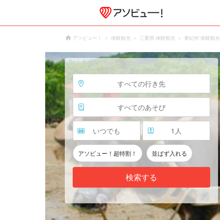
アソビュー！
体験観光
三重県 体験観光
東紀州 体験観光
すべての行き先
すべてのあそび
いつでも
1
人
アソビュー！超特割！
並ばず入れる
検索する