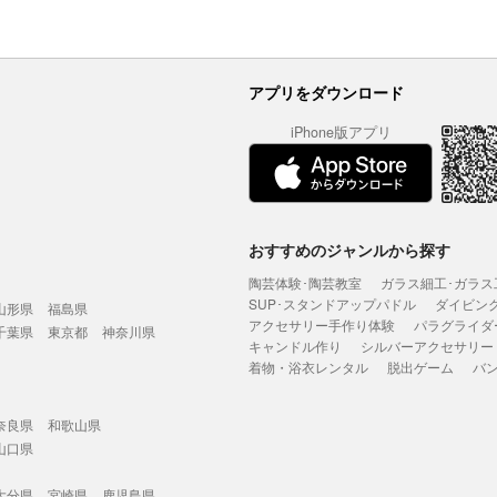
アプリをダウンロード
iPhone版アプリ
おすすめのジャンルから探す
陶芸体験･陶芸教室
ガラス細工･ガラス
SUP･スタンドアップパドル
ダイビン
山形県
福島県
アクセサリー手作り体験
パラグライダ
千葉県
東京都
神奈川県
キャンドル作り
シルバーアクセサリー
着物・浴衣レンタル
脱出ゲーム
バ
奈良県
和歌山県
山口県
大分県
宮崎県
鹿児島県