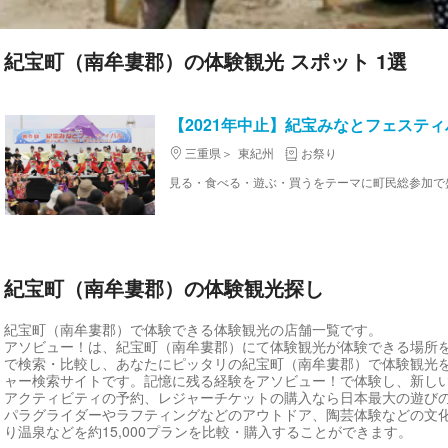
紀宝町（南牟婁郡）の体験観光 スポット 1選
【2021年中止】紀宝みなとフェスティ
三重県
東紀州
お祭り
紀宝町（南牟婁郡）の体験観光探し
紀宝町（南牟婁郡）で体験できる体験観光の店舗一覧です。
アソビュー！は、紀宝町（南牟婁郡）にて体験観光が体験できる場所
で検索・比較し、あなたにピッタリの紀宝町（南牟婁郡）で体験観光
ャー検索サイトです。記憶に残る経験をアソビュー！で体験し、新し
アクティビティの予約、レジャーチケットの購入なら日本最大の遊び
パラグライダーやラフティングなどのアウトドア、陶芸体験などの文
り温泉などを約15,000プランを比較・購入することができます。