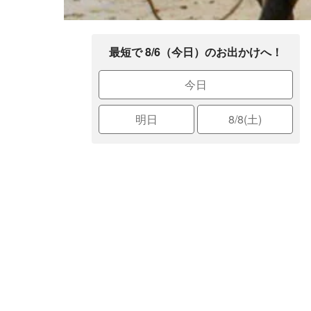
最短で 8/6（今日）のお出かけへ！
今日
明日
8/8(土)