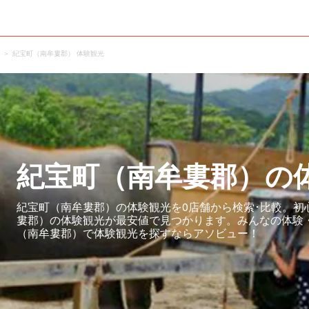
紀宝町（南牟婁郡） 体験観光
紀宝町（南牟婁郡）の
紀宝町（南牟婁郡）の体験観光を0店舗から検索･比較。初
婁郡）の体験観光が最安値で見つかります。みんなの体験
（南牟婁郡）で体験観光を探すならアソビュー！