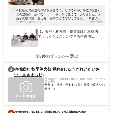
している「Japanese culture Precious
wood」。その場限りの遊びとして楽しむの
ではなく、正しい知識を身につけ体験後も役
今回初めて茶道の体験をさせて頂いたのですが、茶道の歴史な
に立つような経験ができます。京都や大阪に
どの説明や、所作の一つ一つを丁寧に教えて下さりました。お
訪れた際は、ぜひ本格的な日本文化に触れる
菓子の取り方、渡し方、お茶の点て方だけでなく、「所作の一
ひと時をお楽しみください。
タゴールさまの口コミ
2024/5/26
つ一つにこう言う意味が込められている」など、細かく丁寧に
教えて下さったので、凄く良かったです！教えて下さる先生も
気さくで、話し方も凄く上手で、メリハリをしっかり付けてく
【大阪府・枚方市・茶道体験】本格的
れて貴重な時間を過ごすことができました！本当にありがとう
で正しく学ぶことができる茶道 枚方
ございました！
教室
全8件のプランから選ぶ
椋橋総社 秋季例大祭(秋祭)(しゅうきれいたいさ
2
い あきまつり)
大阪府
大阪北部（茨木・高槻・箕面・伊丹空港）
お祭り
例祭は、神社で行われる最も重要で盛大なお
祭りです。
住吉神社 秋祭(小曽根祭など氏地内の祭)
3