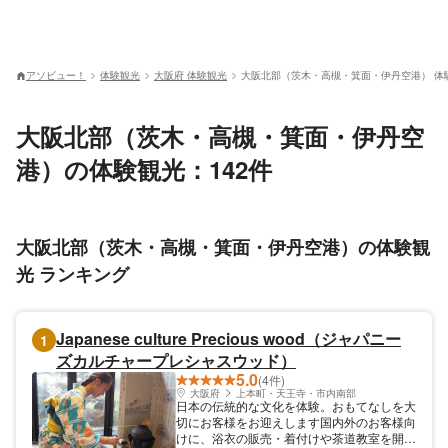
アソビュー！
体験観光
大阪府 体験観光
大阪北部（茨木・高槻・箕面・伊丹空港） 体
大阪北部（茨木・高槻・箕面・伊丹空
港）の体験観光：142件
大阪北部（茨木・高槻・箕面・伊丹空港）の体験観
光 ランキング
Japanese culture Precious wood（ジャパニー
1
ズカルチャープレシャスウッド）
5.0
(4件)
大阪府
上本町・天王寺・市内南部
日本の伝統的な文化を体験。おもてなしを大
切にお客様をお迎えします国内外のお客様向
けに、浴衣の販売・着付けや茶道教室を開催