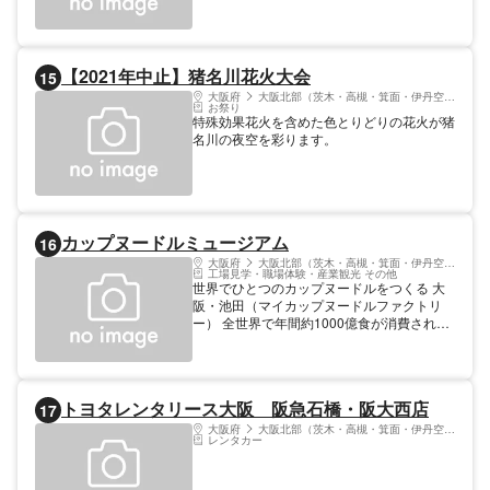
【2021年中止】猪名川花火大会
15
大阪府
大阪北部（茨木・高槻・箕面・伊丹空港）
お祭り
特殊効果花火を含めた色とりどりの花火が猪
名川の夜空を彩ります。
カップヌードルミュージアム
16
大阪府
大阪北部（茨木・高槻・箕面・伊丹空港）
工場見学・職場体験・産業観光 その他
世界でひとつのカップヌードルをつくる 大
阪・池田（マイカップヌードルファクトリ
ー） 全世界で年間約1000億食が消費されて
いるインスタントラーメンの歴史ミュージア
ムが、大阪・池田にあります。館内には、イ
ンスタントラーメンを発明した研究小屋の再
現セットをはじめ、誕生ヒストリーを学べる
トヨタレンタリース大阪 阪急石橋・阪大西店
17
展示室や、約800種類のパッケージが並ぶラ
ーメントンネル、カップヌードルドラマシア
大阪府
大阪北部（茨木・高槻・箕面・伊丹空港）
レンタカー
ターなど、驚きと楽しさがいっぱい！ 併設
のマイカップヌードルファクトリーでは、世
界でひとつだけのオリジナルカップヌードル