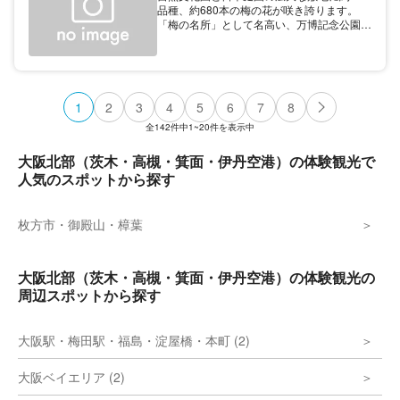
品種、約680本の梅の花が咲き誇ります。
「梅の名所」として名高い、万博記念公園に
ぜひお越しください。
1
2
3
4
5
6
7
8
全
142
件中
1~20
件を表示中
大阪北部（茨木・高槻・箕面・伊丹空港）の体験観光で
人気のスポットから探す
枚方市・御殿山・樟葉
大阪北部（茨木・高槻・箕面・伊丹空港）の体験観光の
周辺スポットから探す
大阪駅・梅田駅・福島・淀屋橋・本町 (2)
大阪ベイエリア (2)