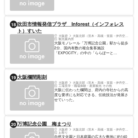
をつくれます。 カップはペンで自由にデザ
インし、中身は4種の中から好みのスープと
12種の中から4つのトッピングを選びましょ
う。完成したら袋に詰めてお持ち帰りを。地
域限定のカップ麺やひよこちゃんグッズもあ
吹田市情報発信プラザ Inforest（インフォレス
18
り、すてきなお土産も手に入ります。 【料
ト）すいた
金】 入館無料※マイカップヌードルファクト
大阪府
大阪北部（茨木・高槻・箕面・伊丹空港）
リーは一食400円（「マイカップヌードルフ
観光案内所
ァクトリー利用券つき入館券」が必要） チ
大阪モノレール「万博記念公園」駅から徒歩
キンラーメンファクトリー【要予約】は、小
2分、国内有数の複合集客施設
学生 500円 / 中学生以上 800円
「EXPOCITY」の中の「ららぽーと
EXPOCITY」の1階にあります吹田市情報発
信プラザです。
大阪欄間彫刻
19
大阪府
大阪北部（茨木・高槻・箕面・伊丹空港）
工場見学・職場体験・産業観光 その他
大阪に伝わった欄間は、府内の寺社からの高
度な要求にも対応できる、伝統技法が発展さ
せていった。
万博記念公園 梅まつり
20
大阪府
大阪北部（茨木・高槻・箕面・伊丹空港）
お祭り
自然文化園と日本庭園の広大な敷地に約140