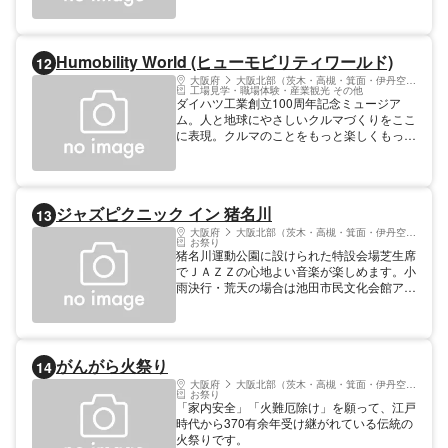
Humobility World (ヒューモビリティワールド)
12
大阪府
大阪北部（茨木・高槻・箕面・伊丹空港）
工場見学・職場体験・産業観光 その他
ダイハツ工業創立100周年記念ミュージア
ム。人と地球にやさしいクルマづくりをここ
に表現。クルマのことをもっと楽しくもっと
深く知ることができる。
ジャズピクニック イン 猪名川
13
大阪府
大阪北部（茨木・高槻・箕面・伊丹空港）
お祭り
猪名川運動公園に設けられた特設会場芝生席
でＪＡＺＺの心地よい音楽が楽しめます。小
雨決行・荒天の場合は池田市民文化会館アゼ
リアホールにて開催されます。チケットに関
しては公式サイト等を事前にご確認くださ
い。
がんがら火祭り
14
大阪府
大阪北部（茨木・高槻・箕面・伊丹空港）
お祭り
「家内安全」「火難厄除け」を願って、江戸
時代から370有余年受け継がれている伝統の
火祭りです。