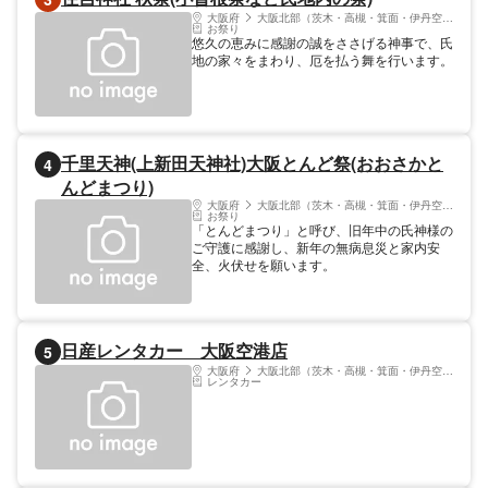
大阪府
大阪北部（茨木・高槻・箕面・伊丹空港）
お祭り
悠久の恵みに感謝の誠をささげる神事で、氏
地の家々をまわり、厄を払う舞を行います。
千里天神(上新田天神社)大阪とんど祭(おおさかと
4
んどまつり)
大阪府
大阪北部（茨木・高槻・箕面・伊丹空港）
お祭り
「とんどまつり」と呼び、旧年中の氏神様の
ご守護に感謝し、新年の無病息災と家内安
全、火伏せを願います。
日産レンタカー 大阪空港店
5
大阪府
大阪北部（茨木・高槻・箕面・伊丹空港）
レンタカー