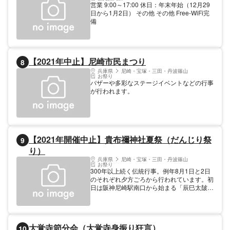
営業 9:00～17:00 休日：年末年始（12月29
日から1月2日） その他 その他 Free-WiFi完
備
【2021年中止】尼崎市民まつり
8
兵庫県
尼崎・宝塚・三田・丹波篠山
お祭り
バザーや多彩なステージイベントなどの行事
が行われます。
【2021年開催中止】貴布禰神社夏祭（だんじり祭
9
り）
兵庫県
尼崎・宝塚・三田・丹波篠山
お祭り
300年以上続く伝統行事。例年8月1日と2日
のそれぞれ夕方ごろから行われています。初
日は阪神尼崎駅南口から始まる「辰巳太皷と
だんじり8基によるパレード」。翌日は「山
合わせ」という、向かい合った二基のだんじ
りがぶつかり合う、勇壮なお祭りです。貴布
禰神社周辺や近くの中央・三和・出屋敷商店
大覚寺節分会（大覚寺身振り狂言）
10
街には多くの夜店も立ち並び、尼崎ならでは