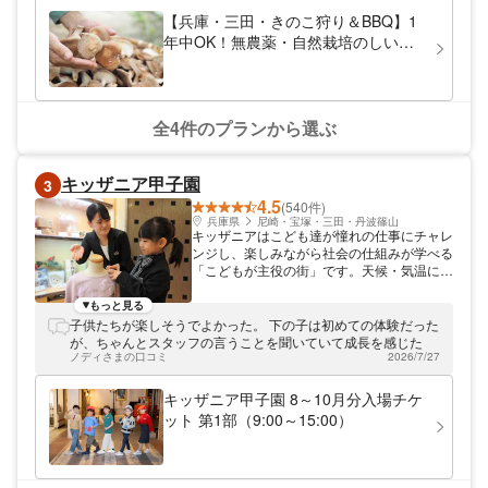
初夏のアジサイなど四季折々の花を眺めなが
【兵庫・三田・きのこ狩り＆BBQ】1
ら、美味しくて楽しい1日を過ごしてくださ
年中OK！無農薬・自然栽培のしいた
い！ こだわりの無農薬＆原木栽培シイタケ
け狩り＆丹波地鶏BBQ！お子様人気♪
です シイタケ狩りでは原木栽培のシイタケ
雨の日も◎
を採っていただきます。原木栽培は天然の木
を使った、野生に最も近い栽培方法。一般的
に販売されている菌床栽培よりも、数倍の手
全4件のプランから選ぶ
間と時間がかかりますが、香りと味は最高で
す！当施設のシイタケ栽培は30年以上の歴
史があります。もぎたての美味しさを、ぜひ
キッザニア甲子園
3
味わってください。 シイタケ狩りの後はバ
4.5
ーベキューもどうぞ。自然の恵みでお腹いっ
(540件)
ぱいになりますよ！
兵庫県
尼崎・宝塚・三田・丹波篠山
キッザニアはこども達が憧れの仕事にチャレ
ンジし、楽しみながら社会の仕組みが学べる
「こどもが主役の街」です。天候・気温に左
右されず、快適な館内で体験をお楽しみくだ
さい。実在の企業がならぶ街には約60のパ
もっと見る
ビリオンに、100種類以上の仕事やサービス
子供たちが楽しそうでよかった。 下の子は初めての体験だった
が体験できます。仕事をしたら専用通貨「キ
が、ちゃんとスタッフの言うことを聞いていて成長を感じた
ッゾ」でお給料がもらえ、買い物を楽しんだ
ノディさまの口コミ
2026/7/27
りサービスを受けたりすることも！ （C）
KCJ GROUP
キッザニア甲子園 8～10月分入場チケ
ット 第1部（9:00～15:00）