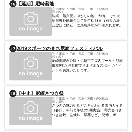
【延期】尼崎薪能
16
兵庫県
尼崎・宝塚・三田・丹波篠山
お祭り
能楽「船弁慶」ゆかりの地、大物。 その大
物川野外能舞台にて例年8月8日（雨天の場
合翌日に順延）に尼崎薪能が開催されます。
大物川はかつて大物浦と呼ばれた入り江で、
源頼朝に追われた源義経が静御前に別れをつ
げて船出をした場所とされています。これを
描いた能楽「船弁慶」にちなんだ行事とし
2019スポーツのまち尼崎フェスティバル
17
て、親しまれています。
兵庫県
尼崎・宝塚・三田・丹波篠山
お祭り
尼崎市記念公園・尼崎市立屋内プール・尼崎
市立6地区体育館でさまざまなスポーツイベ
ントを実施いたします。
【中止】尼崎さつき祭
18
兵庫県
尼崎・宝塚・三田・丹波篠山
お祭り
さつきの魅力や見どころがわかる園内ガイド
（各日、午前と午後の2回実施） 即売会（さ
つき盆栽、盆栽鉢、草花など） 野点、琴演
奏