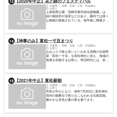
【2020年中止】花と緑のフェスティバル
13
兵庫県
尼崎・宝塚・三田・丹波篠山
お祭り
上坂部西公園「尼崎市都市緑化植物園」は、
緑の相談所や温室などがあり、園内では様々
な植物が植栽されている。毎年春に開催され
るフェスティバルでは、花などの販売や、エ
アークッションのトランポリン、縁日などの
遊びコーナーもあり、ファミリーで賑わう。
【神事のみ】富松一寸豆まつり
14
兵庫県
尼崎・宝塚・三田・丹波篠山
お祭り
おおぶりで味も良いといわれる尼崎の伝統野
菜「富松一寸豆」を富松神社に供え、地域の
発展を祈願するお祭り。明治時代には、皇室
にも献上されたほど、貴重なこの豆。塩茹で
した豆の振る舞いや豆飛ばしコンテスト、豆
の即売会や出店、さらには落語会も行われ
る、伝統のお祭りです。
【2021年中止】富松薪能
15
兵庫県
尼崎・宝塚・三田・丹波篠山
お祭り
市民が中心となり、例年7月26日に富松神社
境内の能舞台で執りおこなわれる伝統芸能。
雅やかな音色が夏の夜を奏でます。