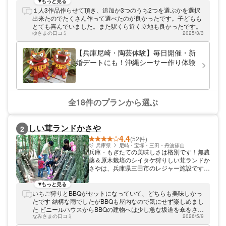
す。大阪や神戸からもアクセス良好な工房
もっと見る
へ、ぜひお越しください！
１人3作品作らせて頂き、追加か3つのうち2つを選ぶかを選択
出来たのでたくさん作って選べたのが良かったです。子どもも
とても喜んでいました。また駅くら近く立地も良かったです。
ゆさまの口コミ
2025/3/3
【兵庫尼崎・陶芸体験】毎日開催・新
婚デートにも！沖縄シーサー作り体験
全18件のプランから選ぶ
しい茸ランドかさや
2
4.4
(52件)
兵庫県
尼崎・宝塚・三田・丹波篠山
兵庫・もぎたての美味しさは格別です！無農
薬＆原木栽培のシイタケ狩りしい茸ランドか
さやは、兵庫県三田市のレジャー施設です。
年間を通じてシイタケ狩りやバーベキューを
お楽しみいただけます。 1年中遊べる体験型
もっと見る
レジャー施設 当施設は、山に囲まれた緑豊
いちご狩りとBBQがセットになっていて、どちらも美味しかっ
かな地にあります。お客様に自然を満喫して
たです 結構な雨でしたがBBQも屋内なので気にせず楽しめまし
いただけるよう、さまざまな体験をご用意し
た ビニールハウスからBBQの建物へは少し急な坂道を傘をさし
ています。中でもシイタケ狩りは、年間を通
なみさまの口コミ
2026/5/9
て歩きましたが、数分で行ける距離でした
じて開催している人気の体験です。春の桜、