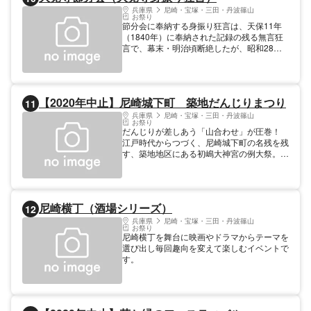
の活気が感じられます。 ※新型コロナウイル
兵庫県
尼崎・宝塚・三田・丹波篠山
お祭り
ス感染拡大防止のため、2021年は開催中止
節分会に奉納する身振り狂言は、天保11年
（1840年）に奉納された記録の残る無言狂
言で、幕末・明治頃断絶したが、昭和28年
（1953年）に復興したもの。（兵庫県ふる
さと文化賞受賞）上演時間10:00から
19:00（途中休憩有）1曲の上演時間は約40
分で、5曲の異なる番組を順次上演（見学無
【2020年中止】尼崎城下町 築地だんじりまつり
11
料）。節分会当日は、12:00・14:00・
17:00・19:00の4回の「豆まき」もあり、 全
兵庫県
尼崎・宝塚・三田・丹波篠山
お祭り
国でも珍しい開運厄除けの「昆布だるま」
だんじりが差しあう「山合わせ」が圧巻！
（兵庫県郷土玩具）がこの日のみ授与され
江戸時代からつづく、尼崎城下町の名残を残
る。
す、築地地区にある初嶋大神宮の例大祭。別
名「けんか祭」とも呼ばれ、鐘と威勢のいい
声が飛び交う中、向き合った二基のだんじり
が差しあう「山合わせ」が行われます。「だ
んじり」と言えば岸和田が有名ですが、尼崎
尼崎横丁（酒場シリーズ）
12
にも多くのだんじりが今も継承されていま
す。
兵庫県
尼崎・宝塚・三田・丹波篠山
お祭り
尼崎横丁を舞台に映画やドラマからテーマを
選び出し毎回趣向を変えて楽しむイベントで
す。