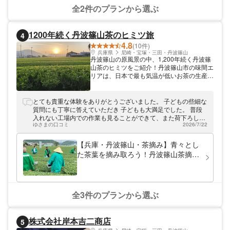
全2件のプランから選ぶ
1200年続く丹波篠山茶のヒミツ旅
4
4.8
(10件)
兵庫県
尼崎・宝塚・三田・丹波篠山
丹波篠山の原風景の中、1,200年続く丹波篠
山茶のヒミツをご紹介！丹波篠山市の味間エ
リアは、日本で最も気温が低いお茶の生産地
で、平安時代から続く茶処です。「1200年
続く丹波篠山茶のヒミツ旅」では、丹波篠山
茶について知ることができる様々な体験をご
とても貴重な体験をありがとうございました。 子どもの些細な
用意。地元生産者による茶畑ガイドや茶工場
質問にも丁寧に答えていただき 子どもも大満足でした。 普段
見学、写真映えする茶娘体験、利き茶体験な
入れない工場内での作業も見ることができて、また荷下ろしも
どがお楽しみいただけます。
ゆさまの口コミ
2026/7/22
少しお手伝い(邪魔？)させてもらえて一層身近に感じられたよ
うです。 試飲もびっくりするくらいおいしくて！ 贅沢な時間
でした。 お陰さまで自由研究も順調にまとめることができ
【兵庫・丹波篠山・茶摘み】青々とし
て、家でも子どもが作った緑茶を氷出しで楽しんでいます。 あ
た茶葉を摘み取ろう！丹波篠山茶摘み
りがとうございました。 次は6月第1土曜日、ぜひお茶祭りに
体験《5・7・9月限定！》
参加したいと思います。
全3件のプランから選ぶ
株式会社岸本吉二商店
5