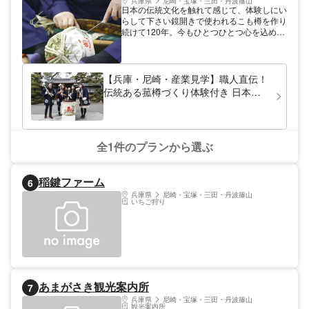
兵庫県
尼崎・宝塚・三田・丹波篠山
日本の伝統文化を触れて感じて、体験しにい
らして下さい鏡開きで使われるこも樽を作り
続けて120年。今もひとつひとつ心を込めて
職人が手作業で巻いています。
【兵庫・尼崎・産業見学】職人直伝！
伝統ある菰樽づくり体験付き 日本酒
文化と歴史を学べる本格体験プラン
全1件のプランから選ぶ
稲鍵ファーム
6
兵庫県
尼崎・宝塚・三田・丹波篠山
いちご狩り
あまがさき観光案内所
7
兵庫県
尼崎・宝塚・三田・丹波篠山
観光案内所