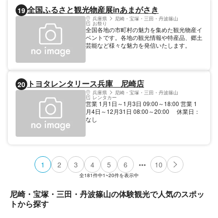
全国ふるさと観光物産展inあまがさき
19
兵庫県
尼崎・宝塚・三田・丹波篠山
お祭り
全国各地の市町村の魅力を集めた観光物産イ
ベントです。各地の観光情報や特産品、郷土
芸能など様々な魅力を発信いたします。
トヨタレンタリース兵庫 尼崎店
20
兵庫県
尼崎・宝塚・三田・丹波篠山
レンタカー
営業 1月1日～1月3日 09:00～18:00 営業 1
月4日～12月31日 08:00～20:00 休業日：
なし
•••
1
2
3
4
5
6
10
全
181
件中
1~20
件を表示中
尼崎・宝塚・三田・丹波篠山の体験観光で人気のスポッ
トから探す