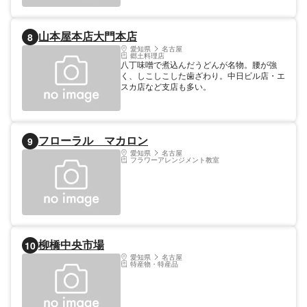
山本屋本店大門本店
8
愛知県
名古屋
郷土料理店
八丁味噌で煮込んだうどんが名物。腰が強
く、しこしこした歯ざわり。中日ビル店・エ
スカ店など支店も多い。
フローラル マカロン
9
愛知県
名古屋
フラワーアレンジメント教室
柳橋中央市場
10
愛知県
名古屋
特産物・特産品