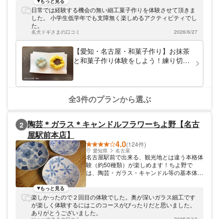
もっと見る
日常では経験する機会の無い細工菓子作りを体験させて頂きま
した。 小学生低学年でも支障無く楽しめるアクティビティでし
た。
名犬ドギさまの口コミ
2026/6/27
【愛知・名古屋・和菓子作り】お抹茶
と和菓子作り体験をしよう！練り切り
和菓子（2個）
全3件のプランから選ぶ
陶芸＊ガラス＊キャンドルフラワーちよ野【名古
2
屋駅前本店】
4.0
(124件)
愛知県
名古屋
名古屋駅前で出来る、観光地とは違う本格体
験（約50種類）が楽しめます！ちよ野で
は、陶芸・ガラス・キャンドル等の基本体験
と本格体験があり、地元の材料にこだわった
各種体験を約50種類程開催しております。
もっと見る
例えば陶芸体験では名古屋流の500年前のや
楽しかったので２回目の体験でした。奥が深いガラス細工です
り方で1回で「作品を作る・描く・色を塗
が楽しく体験するにはこのコースがぴったりだと思いました。
る」事が標準でできます！ガラス（とんぼ
ありがとうございました。