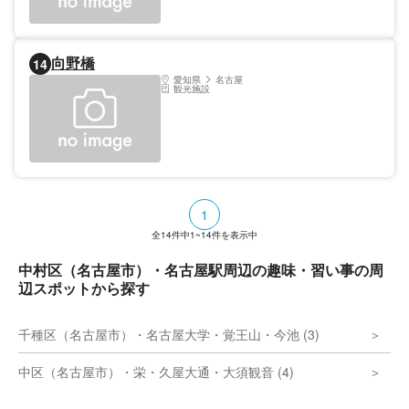
鉄百貨店セブン館）のオープン1周年を記念
して建てられ、店名のセブンにちなんで"ナ
ナちゃん"と名付けられた。今も名古屋のシ
ンボルとして定番の待ち合わせスポットにな
向野橋
14
っている。ビキニやサンタクロース、人気ア
ニメ・映画キャラクターとのコラボなど、季
愛知県
名古屋
観光施設
節やトレンドに合わせて変化するナナちゃん
のファッションにも注目が集まっている。
1
全
14
件中
1~14
件を表示中
中村区（名古屋市）・名古屋駅周辺の趣味・習い事の周
辺スポットから探す
千種区（名古屋市）・名古屋大学・覚王山・今池 (3)
中区（名古屋市）・栄・久屋大通・大須観音 (4)