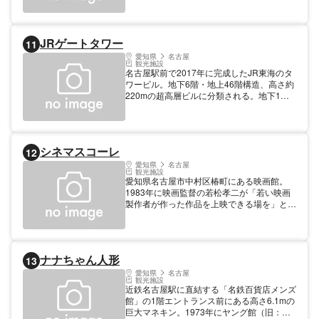
JRゲートタワー
11
愛知県
名古屋
観光施設
名古屋駅前で2017年に完成したJR東海のタ
ワービル。地下6階・地上46階構造、高さ約
220mの超高層ビルに分類される。地下1階
～8階部分は付近にあるジェイアール名古屋
タカシマヤの増床店舗「タカシマヤ ゲート
タワーモール」が入居。9・10階のビックカ
メラ、11階のユニクロとジーユーはタカシ
シネマスコーレ
12
マヤとは別の独立した店舗である。12・13
階にレストラン街、それより上階はフィット
愛知県
名古屋
観光施設
ネスやホテル、オフィスフロアなどが入る。
愛知県名古屋市中村区椿町にある映画館。
1983年に映画監督の若松孝二が「若い映画
製作者が作った作品を上映できる場を」とい
う信念のもと名古屋駅西口に立ち上げたミニ
シアターで、アジア映画、日本映画、インデ
ィーズ作品などを中心としたプログラムを展
開。2012年には日本のミニシアターとして
ナナちゃん人形
13
初めて3Dシステムを導入した。愛知・岐
阜・三重3県下での出張上映も承っている
愛知県
名古屋
観光施設
（16ミリ、35ミリ）。
近鉄名古屋駅に直結する「名鉄百貨店メンズ
館」の1階エントランス前にある高さ6.1mの
巨大マネキン。1973年にヤング館（旧：名