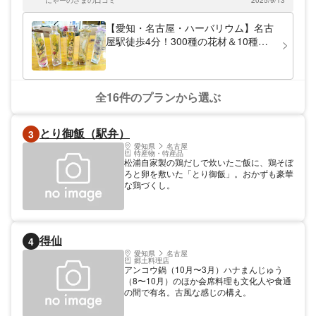
玉）の作り放題体験も人気です！その他ここ
にゃーのさまの口コミ
2025/9/13
でしか体験できないことも沢山ありますので
当日講師にワガママ言ってみてくださいね。
【愛知・名古屋・ハーバリウム】名古
また名古屋駅から徒歩4分の好アクセス。東
屋駅徒歩4分！300種の花材＆10種の
京・大阪など遠方からの旅行者にも便利で
瓶から選べる！1本制作コース
す！雨の日も地下街ユニモールからあまり濡
れずに来られます。 初めての方から、リピ
ーター（本格体験）の方まで対応できるよう
に、沢山のプランがご用意してあります。基
全16件のプランから選ぶ
本体験は初めての方に合わせて無理のない作
品作りを考えておりますので、3歳からのお
子様～、器用、不器用にかかわらずキチンと
とり御飯（駅弁）
3
したものができますよ。
愛知県
名古屋
特産物・特産品
松浦自家製の鶏だしで炊いたご飯に、鶏そぼ
ろと卵を敷いた「とり御飯」。おかずも豪華
な鶏づくし。
得仙
4
愛知県
名古屋
郷土料理店
アンコウ鍋（10月〜3月）ハナまんじゅう
（8〜10月）のほか会席料理も文化人や食通
の間で有名。古風な感じの構え。