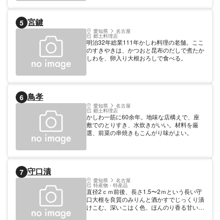
宮鍵
5
愛知県
名古屋
郷土料理店
明治32年総業111年かしわ料理の老舗。ここ
のすきやきは、かつおと昆布のだしで煮たか
しわを、卵入り大根おろしで食べる。
鳥孝
6
愛知県
名古屋
郷土料理店
かしわ一筋に60余年。地味な店構えで、座
敷でのとりすき、水炊きがいい。材料を厳
選、前菜の串焼きもこんがり味がよい。
守口漬
7
愛知県
名古屋
特産物・特産品
直径2ｃｍ前後、長さ1.5〜2ｍという長い守
口大根を良質のみりんと酒かすでじっくり漬
けこむ。深いこはく色、ほんのり香る甘い酒
の匂い、コリコリとした歯ざわりで、美味。