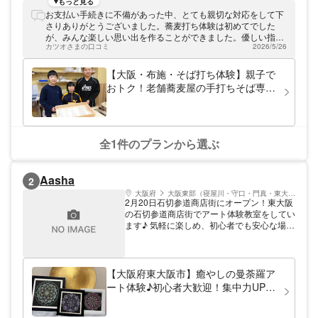
7分、古き良き日本家屋のたたずまいが目を
もっと見る
引く老舗蕎麦屋。ここで生まれ育った二代目
お支払い手続きに不備があった中、とても親切な対応をして下
は、大のそば好き！海外での講師経験も豊富
さりありがとうございました。蕎麦打ち体験は初めてでした
で、指導法にも自信があります。「大阪で唯
が、みんな楽しい思い出を作ることができました。優しい指導
一のそば打ち専門道場」へ、ぜひお越しくだ
カツオさまの口コミ
2026/5/26
にも終始感動しました。ありがとうございます。またみんなで
さい。
蕎麦打ち体験に来させていただきます。
【大阪・布施・そば打ち体験】親子で
おトク！老舗蕎麦屋の手打ちそば専門
道場
全1件のプランから選ぶ
Aasha
2
大阪府
大阪東部（寝屋川・守口・門真・東大阪）
2月20日石切参道商店街にオープン！東大阪
の石切参道商店街でアート体験教室をしてい
ます♪ 気軽に楽しめ、初心者でも安心な場所
曼荼羅アート体験 アルコールインクアート
体験 小学生から体験出来ます♡ こんな方に
是非 ⚫︎最近イライラしてる方 ⚫︎リラックス
の時間が欲しい方 ⚫︎綺麗なものが好きな方
【大阪府東大阪市】癒やしの曼荼羅ア
⚫︎趣味が欲しいな、、っと思う方 ⚫︎曼荼羅に
ート体験♪初心者大歓迎！集中力UP・
興味のある方 ⚫︎手先が器用じゃない方でも
プレゼントにも◎のプラン詳細
大丈夫です♪