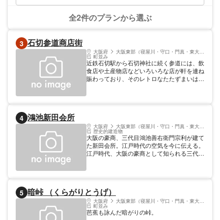
全2件のプランから選ぶ
石切参道商店街
3
大阪府
大阪東部（寝屋川・守口・門真・東大阪）
町並み
近鉄石切駅から石切神社に続く参道には、飲
食店や土産物店などいろいろな店が軒を連ね
賑わっており、そのレトロなたたずまいは、
タイムトリップしたかのような独特の雰囲
気。 テレビのロケ地としても有名で大阪で
も定番の散策スポットです。
鴻池新田会所
4
大阪府
大阪東部（寝屋川・守口・門真・東大阪）
歴史的建造物
大阪の豪商、三代目鴻池善右衛門宗利が建て
た新田会所。江戸時代の空気を今に伝える。
江戸時代、大阪の豪商として知られる三代目
鴻池善右衛門宗利は、大和川の付け替え工事
と新しい農耕地（新田）の整備を請け負い、
各地に新田を開発した。中でも、宝永2年
（1705）に開発された鴻池新田は約200ha
暗峠 （くらがりとうげ）
5
あり、最大のもの。宝永4年（1707）に建て
られたこの鴻池新田会所は、新田の農民から
大阪府
大阪東部（寝屋川・守口・門真・東大阪）
町並み
小作料を徴収して幕府へ年貢を納入するほ
芭蕉も詠んだ暗がりの峠。
か、新田内の田畑、水路、橋などの維持補