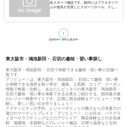
化スポーツ施設です。館内にはプラネタリウ
調査により城の中心部のまわりにめぐらされ
ムや遊具が充実したスポーツホール、そして
た堀の一部がみつかり、その存在が改めて裏
科学を楽しく学べる「探検ひろば」など、さ
付けられた。その規模は東西約380m、南北
まざまな施設が揃っています。 特に人気の
約280mとも（『角川日本地名大辞典』）。
「のびのびひろば」では、一輪車やターザン
現在、若江公民館前の歩道橋のたもとに城跡
ロープなどが備えられており、小さな子ども
の碑などが建つが、いまだ謎が多いとされ
も安心して遊ぶことが可能。また地球の成り
る。
1
立ちから現代までを学べる「探検ひろば」で
は、科学の力や生命の不思議について目と体
全
8
件中
1~8
件を表示中
で知ることができます。 星空の美しさを観
賞するプラネタリウムも完備。施設で頻繁に
開催されるイベントでは、親子で一緒に挑戦
できる陶芸体験などが用意されています。
東大阪市・鴻池新田・ 石切の趣味・習い事探し
施設周辺には「花園中央公園」もあり、”ド
リーム21”と合わせてアスレチックや美術鑑
東大阪市・鴻池新田・ 石切で体験できる趣味・習い事の店舗一
賞などさまざまな楽しみ方が可能です。
覧です。
アソビュー！は、東大阪市・鴻池新田・ 石切にて趣味・習い事
が体験できる場所を取り寄せ、価格、人気順、エリア、クーポン
情報で検索・比較し、あなたにピッタリの東大阪市・鴻池新田・
石切で趣味・習い事を体験できる企業をご紹介する、国内最大級
のレジャー検索サイトです。記憶に残る経験をアソビュー！で体
験し、新しい思い出を作りましょう！
アクティビティの予約、レジャーチケットの購入なら日本最大の
遊びのマーケットプレイス「アソビュー！」にお任せ。パラグラ
イダーやラフティングなどのアウトドア、陶芸体験などの文化体
験、遊園地・水族館などのレジャー施設、日帰り温泉などを約