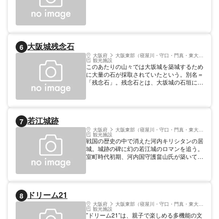
修、改帳（現在の住民票にあたるもの）の作
成、老人への孝養米（現在の年金にあたるも
の）の支給、さらには幕府や鴻池家からの連
絡を農民たちへの伝達、もめごとの仲介など
といった、いまでいう市役所、警察などの機
能が与えられていた。生駒山を借景にした回
大阪城残念石
6
遊式庭園や、本屋／米蔵（国の重要文化財）
大阪府
大阪東部（寝屋川・守口・門真・東大阪）
など当時の様子を思わせる家屋は、時代劇の
観光施設
ロケに使われたこともあり、現在でもときお
このあたりの山々では大坂城を築城するため
り特別展示や講演会などが催されている。
に大量の石が採取されていたという。別名＝
【料金】 大人300円、小中生200円 ※20人
「残念石」。残念石とは、大坂城の石垣に選
以上の団体は50円引き/1人
ばれながら、石垣になれなかった石のこと。
運搬の途中に落ちてしまったりとか、なんら
かの理由で大坂城に運ばれなかった石を、研
究者たちはそう呼んでいる。実はこの残念
若江城跡
7
石、大阪のあちこちで見かけられるが、石に
残る大名の家紋やくさびの跡で見分けるのだ
大阪府
大阪東部（寝屋川・守口・門真・東大阪）
観光施設
とか。
戦国の歴史の中で消えた河内キリシタンの居
城。城跡の碑に幻の若江城のロマンを追う。
室町時代初期、河内国守護畠山氏が築いて以
降、数々の戦乱を経た若江城。天正年間はキ
リシタンの池田丹後守教正が城主となって教
会などを作ったことから、八尾・三箇（現大
東市）・岡山（現四条畷市）と並ぶ河内キリ
ドリーム21
8
シタンの中心だったともいわれている。しか
し、信長の石山本願寺攻撃の拠点として利用
大阪府
大阪東部（寝屋川・守口・門真・東大阪）
観光施設
された後の資料が見つからず、長く幻の城だ
”ドリーム21”は、親子で楽しめる多機能の文
ったところ、昭和47年以後に行われた発掘