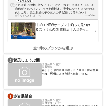
ショベルカーを操り金貨を探す豊橋店限定の
もっと見る
「徳川埋蔵金発掘」。さらに「トレジャーハ
これは娘には申し訳ない（？）けど、娘よりも楽しんじゃった
ンター」では、珍しい化石やパワーストーン
自信があるパパママですw 時間忘れて夢中になっちゃったのは
を掘り当てて、すべて持ち帰ることができま
久しぶり。 次は親戚の子や友人の子も連れて行きたい！
す。室内釣り堀では、熱帯魚やイモリなど多
ゆうちゃんさまの口コミ
2026/7/30
彩な生き物と触れ合え、初心者も「釣れ
た！」の感動を味わえます。道具は全てレン
【3/11 NEWオープン】釣って見つけ
タル可能で手ぶらOK。スタッフのサポート
るぼうけんの国 豊橋店｜入場チケッ
も万全です。 動画やゲームでは味わえない
ト（釣り・トレジャーハント・ラジコ
「本物のワクワク」を体験しませんか？
ンなど）
全1件のプランから選ぶ
賀茂しょうぶ園
2
愛知県
三河
動物園
花しょうぶ約３００種，３７０００株が植栽
され、照明により夜間も観賞できる。
赤岩展望台
3
愛知県
三河
展望台・タワー
赤岩寺裏手にあり、ヤマザクラやクロバイな