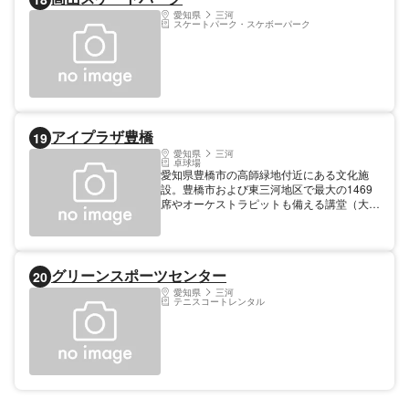
定御朱印を授与します。
愛知県
三河
スケートパーク・スケボーパーク
アイプラザ豊橋
19
愛知県
三河
卓球場
愛知県豊橋市の高師緑地付近にある文化施
設。豊橋市および東三河地区で最大の1469
席やオーケストラピットも備える講堂（大ホ
ール）を有し、当地区における音楽コンサー
トや各種イベントの主要な開催会場となって
いる。そのほか会議や研修会などに利用され
る小ホール、体育室、会議室、和室、多目的
グリーンスポーツセンター
20
室などを設置。
愛知県
三河
テニスコートレンタル