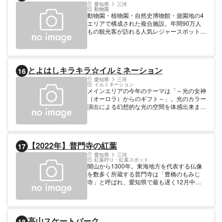
愛知県
三河
動物園
動物園・植物園・自然史博物館・遊園地の4
エリアで構成された複合施設。年間90万人
もの観光客が訪れる人気レジャースポット
だ。絶滅危惧種に指定されているニホンコウ
ノトリやクマタカをはじめとする130種800
頭の動物を自然に近い環境で飼育。熱帯ジャ
ングルを思わせる大温室や屋外植物園といっ
とよはしキラキラ☆イルミネーション
16
た自然スポットも充実している。博物館では
4,200点以上の恐竜標本を常設展示。こども
愛知県
三河
イルミネーション
汽車やゴーカートなど全13種のアトラクシ
メインエリアの今年のテーマは「～光の女神
ョンがあり、子どもから大人まで楽しめる。
（オーロラ）からのギフト～」。光のカラー
演出による幻想的な光の空間を体感出来ま
す。また、木製デッキエリアでは、昨年より
進化した「花と光の融合による演出」が登
場。その他、様々なフォトスポットや拍手の
音で色が変わるイルミのオブジェ、プロジェ
【2022年】普門寺の紅葉
17
クションマッピングなどを配置します。
12/16～12/25はクリスマスマーケットも開
愛知県
三河
紅葉狩り・紅葉スポット
催予定。10月でオープン1周年を迎えた「豊
開山から1300年。東海地方を代表する仏像
橋市まちなか広場」も新たな賑わいの起点と
を数多く所蔵する普門寺は「豊橋のもみじ
して存在感を高めており、街歩きの楽しみが
寺」と呼ばれ、愛知県で最も遅く12月中旬
ますます増えました。※イルミネーションの
まで紅葉を楽しめます。特に江戸時代建立の
点灯期間や時間は、エリアごとに異なりま
仁王門裏にある名残もみじは、境内で一番遅
す。詳しくはＨＰをご覧ください。
く色付く紅葉として有名です。高野山の縁起
物「宝来」を模して先代住職が朱印紙を手切
高山スケートパーク
18
りする「切り絵御朱印」発祥の寺として秋限