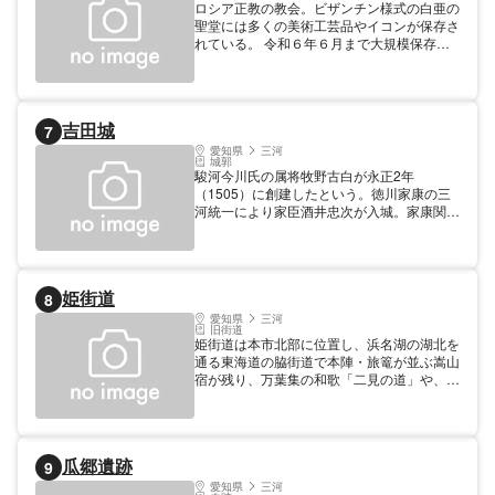
ロシア正教の教会。ビザンチン様式の白亜の
聖堂には多くの美術工芸品やイコンが保存さ
れている。 令和６年６月まで大規模保存修
理中 建築年代１ 大正
吉田城
7
愛知県
三河
城郭
駿河今川氏の属将牧野古白が永正2年
（1505）に創建したという。徳川家康の三
河統一により家臣酒井忠次が入城。家康関東
移封後は池田輝政が入り、幕府成立後は徳川
譜代の小大名が交代入城した。昭和29年に
三層の隅櫓が再建された。◎酒井忠次
（1527-1596）1542年父の死後、松平広忠
姫街道
8
に仕える。1564年今川氏の将、小原鎮実を
攻めて三河を平定し、功によって吉田城を与
愛知県
三河
旧街道
えられた。姉川の戦、三方ケ原の戦、長篠の
姫街道は本市北部に位置し、浜名湖の湖北を
戦、小牧・長久手の戦などに活躍して功をた
通る東海道の脇街道で本陣・旅篭が並ぶ嵩山
て、家康四天王の1人と称された。◎池田輝
宿が残り、万葉集の和歌「二見の道」や、八
政（1564-1613）春日井郡清須生れの武将。
代将軍・吉宗に献上された「享保の大象」の
織田信長・豊臣秀吉に仕えた。関ケ原の戦い
通行など、ロマンチック街道である。姫街道
の戦功によって徳川家康から播磨を与えられ
沿道の歴史文化遺産及び自然資源としては、
た。現在の姫路城は輝政が築城したもの。
長楽一里塚碑・長楽追分・霊峰石巻山・萬福
瓜郷遺跡
9
寺・月ケ谷城跡・長澤蘆雪寺として有名な正
宗寺・石畳道・国の史跡「嵩山蛇穴」・嵩山
愛知県
三河