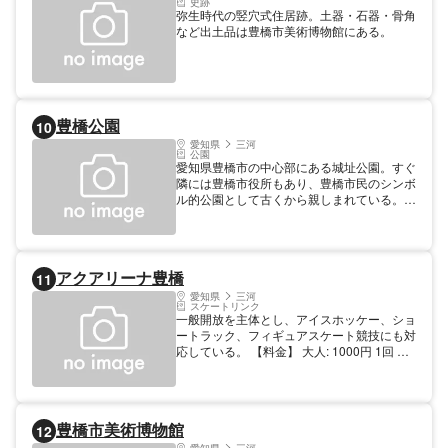
史跡
一里塚・名勝「どんがめ」・三遠国境景勝地
弥生時代の竪穴式住居跡。土器・石器・骨角
「嵩山七曲り」等、往時の面影が色濃く残っ
など出土品は豊橋市美術博物館にある。
ており、四季を通じてハイキング・森林浴・
自然観察など身近で健全な観光スポットとし
て親しまれている。
豊橋公園
10
愛知県
三河
公園
愛知県豊橋市の中心部にある城址公園。すぐ
隣には豊橋市役所もあり、豊橋市民のシンボ
ル的公園として古くから親しまれている。
21.64ヘクタールを誇る敷地内には吉田城
址、三の丸会館、豊橋市美術博物館、豊橋球
場、豊橋市陸上競技場、テニスコートなど多
くの文化・運動施設が集約されているほか、
アクアリーナ豊橋
11
「豊橋まつり」や「炎の祭典」、納涼祭りな
ど一年を通じて様々なイベントが開催されて
愛知県
三河
スケートリンク
いる。豊橋鉄道東田本線市役所前又は豊橋公
一般開放を主体とし、アイスホッケー、ショ
園前から徒歩5分。
ートラック、フィギュアスケート競技にも対
応している。 【料金】 大人: 1000円 1回 子
供: 500円 1回 その他: 300円 貸し靴1回
豊橋市美術博物館
12