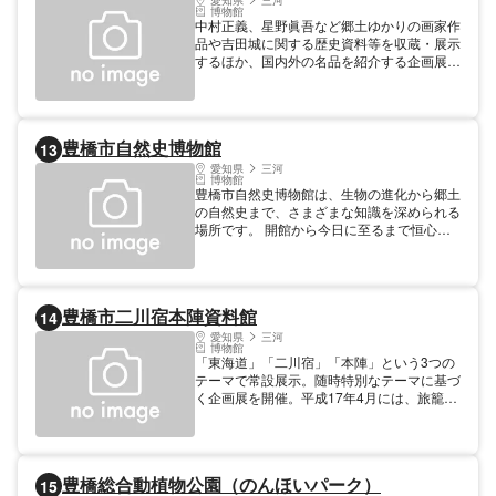
愛知県
三河
博物館
中村正義、星野眞吾など郷土ゆかりの画家作
品や吉田城に関する歴史資料等を収蔵・展示
するほか、国内外の名品を紹介する企画展を
開催している。
豊橋市自然史博物館
13
愛知県
三河
博物館
豊橋市自然史博物館は、生物の進化から郷土
の自然史まで、さまざまな知識を深められる
場所です。 開館から今日に至るまで恒心に
資料を収集し続け、その数は55万点を超え
ました。館内ではその中の4,200点以上の資
料が常設展示として公開されています。これ
らの展示品の中には、隕石や恐竜、アンモナ
豊橋市二川宿本陣資料館
14
イトの化石など、直接触れて観察できるもの
も含まれています。また、日本最大級のスク
愛知県
三河
博物館
リーンを誇る大型映像シアターでは、恐竜や
「東海道」「二川宿」「本陣」という3つの
自然に関する興味深い番組が上映されてお
テーマで常設展示。随時特別なテーマに基づ
り、自然史博物館を訪れた人々に深い感動と
く企画展を開催。平成17年4月には、旅籠屋
学びを提供しています。さらに、10体の実
「清明屋」も同時に見学できるようになっ
物大の恐竜模型が展示された広場は、撮影ス
た。 【料金】 大人: 400円 高校生: 100円 中
ポットとしても大変に人気があります。 豊
学生: 100円 小学生: 100円
橋市自然史博物館の魅力を、ぜひご体験くだ
さい。
豊橋総合動植物公園（のんほいパーク）
15