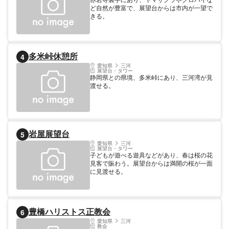
ど自然が豊富で、展望台からは市内が一望で
きる。
多米峠休憩所
4
愛知県
三河
展望台・タワー
静岡県との県境、多米峠にあり、三河湾が見
渡せる。
岩屋展望台
5
愛知県
三河
展望台・タワー
子どもが遊べる遊具などがあり、春は桜の花
見客で賑わう。展望台からは満開の桜が一面
に見渡せる。
豊橋ハリストス正教会
6
愛知県
三河
教会